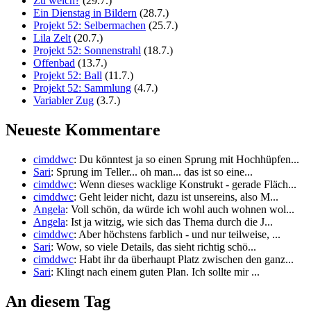
Zu weich?
(29.7.)
Ein Dienstag in Bildern
(28.7.)
Projekt 52: Selbermachen
(25.7.)
Lila Zelt
(20.7.)
Projekt 52: Sonnenstrahl
(18.7.)
Offenbad
(13.7.)
Projekt 52: Ball
(11.7.)
Projekt 52: Sammlung
(4.7.)
Variabler Zug
(3.7.)
Neueste Kommentare
cimddwc
: Du könntest ja so einen Sprung mit Hochhüpfen...
Sari
: Sprung im Teller... oh man... das ist so eine...
cimddwc
: Wenn dieses wacklige Konstrukt - gerade Fläch...
cimddwc
: Geht leider nicht, dazu ist unsereins, also M...
Angela
: Voll schön, da würde ich wohl auch wohnen wol...
Angela
: Ist ja witzig, wie sich das Thema durch die J...
cimddwc
: Aber höchstens farblich - und nur teilweise, ...
Sari
: Wow, so viele Details, das sieht richtig schö...
cimddwc
: Habt ihr da überhaupt Platz zwischen den ganz...
Sari
: Klingt nach einem guten Plan. Ich sollte mir ...
An diesem Tag