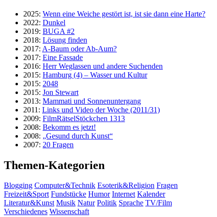
2025:
Wenn eine Weiche gestört ist, ist sie dann eine Harte?
2022:
Dunkel
2019:
BUGA #2
2018:
Lösung finden
2017:
A-Baum oder Ab-Aum?
2017:
Eine Fassade
2016:
Herr Weglassen und andere Suchenden
2015:
Hamburg (4) – Wasser und Kultur
2015:
2048
2015:
Jon Stewart
2013:
Mammati und Sonnenuntergang
2011:
Links und Video der Woche (2011/31)
2009:
FilmRätselStöckchen 1313
2008:
Bekomm es jetzt!
2008:
„Gesund durch Kunst“
2007:
20 Fragen
Themen-Kategorien
Blogging
Computer&Technik
Esoterik&Religion
Fragen
Freizeit&Sport
Fundstücke
Humor
Internet
Kalender
Literatur&Kunst
Musik
Natur
Politik
Sprache
TV/Film
Verschiedenes
Wissenschaft