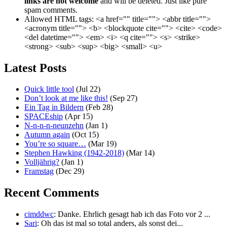
links are not welcome
and will be deleted. Just like pure
spam comments.
Allowed HTML tags:
<a href="" title=""> <abbr title="">
<acronym title=""> <b> <blockquote cite=""> <cite> <code>
<del datetime=""> <em> <i> <q cite=""> <s> <strike>
<strong> <sub> <sup> <big> <small> <u>
Latest Posts
Quick little tool
(Jul 22)
Don’t look at me like this!
(Sep 27)
Ein Tag in Bildern
(Feb 28)
SPACEship
(Apr 15)
N-n-n-n-neunzehn
(Jan 1)
Autumn again
(Oct 15)
You’re so square…
(Mar 19)
Stephen Hawking (1942-2018)
(Mar 14)
Volljährig?
(Jan 1)
Framstag
(Dec 29)
Recent Comments
cimddwc
: Danke. Ehrlich gesagt hab ich das Foto vor 2 ...
Sari
: Oh das ist mal so total anders, als sonst dei...