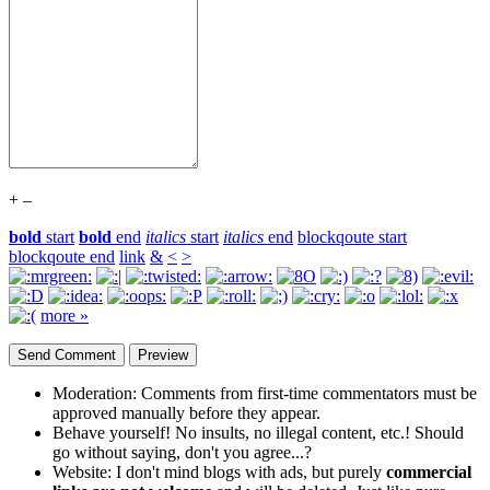
+
–
bold
start
bold
end
italics
start
italics
end
blockqoute start
blockqoute end
link
&
<
>
more »
Moderation:
Comments from first-time commentators must be
approved manually before they appear.
Behave yourself!
No insults, no illegal content, etc.! Should
go without saying, don't you agree...?
Website:
I don't mind blogs with ads, but purely
commercial