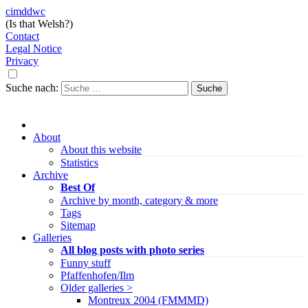
cimddwc
(Is that Welsh?)
Contact
Legal Notice
Privacy
Suche nach:
About
About this website
Statistics
Archive
Best Of
Archive by month, category & more
Tags
Sitemap
Galleries
All blog posts with photo series
Funny stuff
Pfaffenhofen/Ilm
Older galleries >
Montreux 2004 (FMMMD)