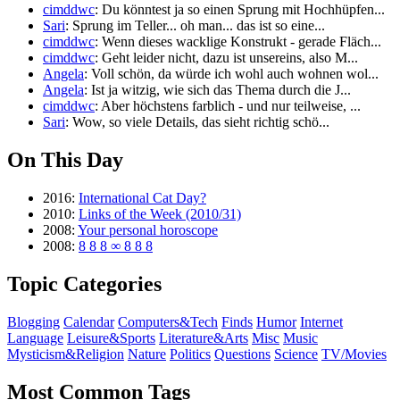
cimddwc
: Du könntest ja so einen Sprung mit Hochhüpfen...
Sari
: Sprung im Teller... oh man... das ist so eine...
cimddwc
: Wenn dieses wacklige Konstrukt - gerade Fläch...
cimddwc
: Geht leider nicht, dazu ist unsereins, also M...
Angela
: Voll schön, da würde ich wohl auch wohnen wol...
Angela
: Ist ja witzig, wie sich das Thema durch die J...
cimddwc
: Aber höchstens farblich - und nur teilweise, ...
Sari
: Wow, so viele Details, das sieht richtig schö...
On This Day
2016:
International Cat Day?
2010:
Links of the Week (2010/31)
2008:
Your personal horoscope
2008:
8 8 8 ∞ 8 8 8
Topic Categories
Blogging
Calendar
Computers&Tech
Finds
Humor
Internet
Language
Leisure&Sports
Literature&Arts
Misc
Music
Mysticism&Religion
Nature
Politics
Questions
Science
TV/Movies
Most Common Tags