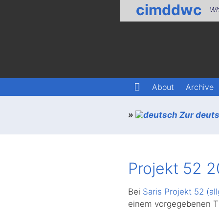
cimddwc
Wh
About
Archive
»
Zur deuts
Projekt 52 
Bei
Saris Projekt 52 (all
einem vorgegebenen Th