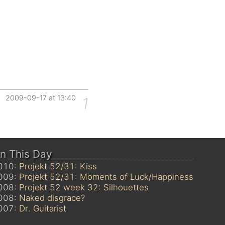
2009-09-17 at 13:40
1
n This Day
010:
Projekt 52/31: Kiss
009:
Projekt 52/31: Moments of Luck/Happiness
008:
Projekt 52 week 32: Silhouettes
008:
Naked disgrace?
007:
Dr. Guitarist