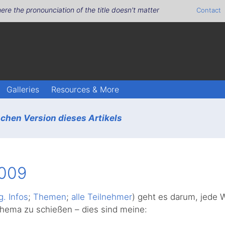
ere the pronounciation of the title doesn't matter
Contact
Galleries
Resources & More
chen Version dieses Artikels
2009
g. Infos
;
Themen
;
alle Teilnehmer
) geht es darum, jede 
ema zu schießen – dies sind meine: