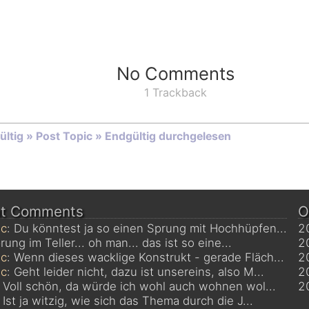
No Comments
1 Trackback
ltig » Post Topic » Endgültig durchgelesen
nt Comments
O
c
: Du könntest ja so einen Sprung mit Hochhüpfen...
2
rung im Teller... oh man... das ist so eine...
2
c
: Wenn dieses wacklige Konstrukt - gerade Fläch...
2
c
: Geht leider nicht, dazu ist unsereins, also M...
2
: Voll schön, da würde ich wohl auch wohnen wol...
2
: Ist ja witzig, wie sich das Thema durch die J...