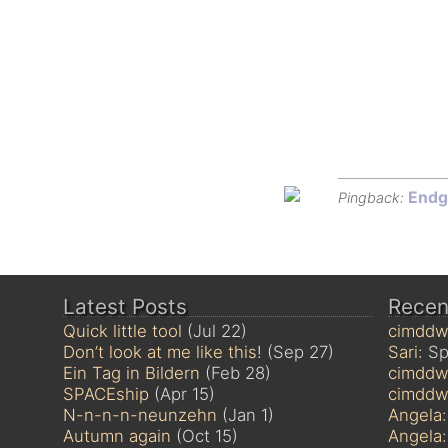
Endgü
Pingback:
Latest Posts
Rece
Quick little tool
(Jul 22)
cimddw
Don’t look at me like this!
(Sep 27)
Sari
: Sp
Ein Tag in Bildern
(Feb 28)
cimddw
SPACEship
(Apr 15)
cimddw
N-n-n-n-neunzehn
(Jan 1)
Angela
Autumn again
(Oct 15)
Angela