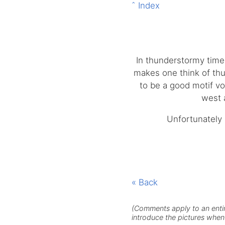
ˆ Index
In thunderstormy times
makes one think of thu
to be a good motif v
west 
Unfortunately 
« Back
(Comments apply to an entire
introduce the pictures when 