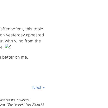
affenhofen), this topic
tion yesterday appeared
ut with wind from the
re.
g better on me.
Next »
ive posts in which I
ions (the “week” headlines).)