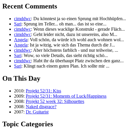
Recent Comments
cimddwc
: Du könntest ja so einen Sprung mit Hochhüpfen...
Sari
: Sprung im Teller... oh man... das ist so eine...
cimddwc
: Wenn dieses wacklige Konstrukt - gerade Fläch...
cimddwc
: Geht leider nicht, dazu ist unsereins, also M...
Angela
: Voll schön, da würde ich wohl auch wohnen wol...
Angela
: Ist ja witzig, wie sich das Thema durch die J...
cimddwc
: Aber höchstens farblich - und nur teilweise, ...
Sari
: Wow, so viele Details, das sieht richtig schö...
cimddwc
: Habt ihr da überhaupt Platz zwischen den ganz...
Sari
: Klingt nach einem guten Plan. Ich sollte mir ...
On This Day
2010:
Projekt 52/31: Kiss
2009:
Projekt 52/31: Moments of Luck/Happiness
2008:
Projekt 52 week 32: Silhouettes
2008:
Naked disgrace?
2007:
Dr. Guitarist
Topic Categories