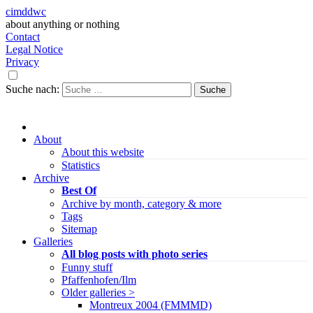
cimddwc
about anything or nothing
Contact
Legal Notice
Privacy
Suche nach:
About
About this website
Statistics
Archive
Best Of
Archive by month, category & more
Tags
Sitemap
Galleries
All blog posts with photo series
Funny stuff
Pfaffenhofen/Ilm
Older galleries >
Montreux 2004 (FMMMD)