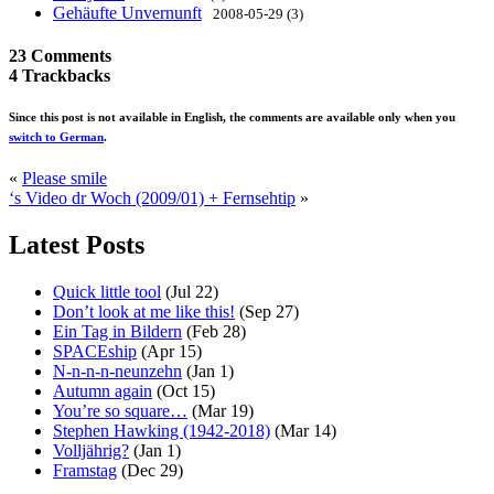
Gehäufte Unvernunft
2008-05-29 (3)
23 Comments
4 Trackbacks
Since this post is not available in English, the comments are available only when you
switch to German
.
«
Please smile
‘s Video dr Woch (2009/01) + Fernsehtip
»
Latest Posts
Quick little tool
(Jul 22)
Don’t look at me like this!
(Sep 27)
Ein Tag in Bildern
(Feb 28)
SPACEship
(Apr 15)
N-n-n-n-neunzehn
(Jan 1)
Autumn again
(Oct 15)
You’re so square…
(Mar 19)
Stephen Hawking (1942-2018)
(Mar 14)
Volljährig?
(Jan 1)
Framstag
(Dec 29)