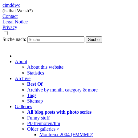
cimddwc
(Is that Welsh?)
Contact
Legal Notice
Privacy
Suche nach:
About
About this website
Statistics
Archive
Best Of
Archive by month, category & more
Tags
Sitemap
Galleries
All blog posts with photo series
Funny stuff
Pfaffenhofen/Ilm
Older galleries >
Montreux 2004 (FMMMD)