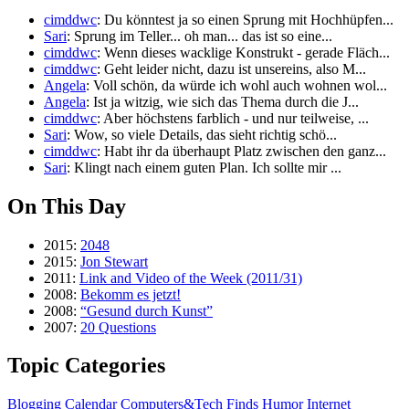
cimddwc
: Du könntest ja so einen Sprung mit Hochhüpfen...
Sari
: Sprung im Teller... oh man... das ist so eine...
cimddwc
: Wenn dieses wacklige Konstrukt - gerade Fläch...
cimddwc
: Geht leider nicht, dazu ist unsereins, also M...
Angela
: Voll schön, da würde ich wohl auch wohnen wol...
Angela
: Ist ja witzig, wie sich das Thema durch die J...
cimddwc
: Aber höchstens farblich - und nur teilweise, ...
Sari
: Wow, so viele Details, das sieht richtig schö...
cimddwc
: Habt ihr da überhaupt Platz zwischen den ganz...
Sari
: Klingt nach einem guten Plan. Ich sollte mir ...
On This Day
2015:
2048
2015:
Jon Stewart
2011:
Link and Video of the Week (2011/31)
2008:
Bekomm es jetzt!
2008:
“Gesund durch Kunst”
2007:
20 Questions
Topic Categories
Blogging
Calendar
Computers&Tech
Finds
Humor
Internet