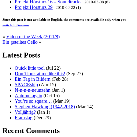
Projekt Hörsturz 16 – Soundtracks
2010-03-08 (6)
Projekt Hörsturz 29
2010-09-22 (1)
Since this post is not available in English, the comments are available only when you
switch to German
.
«
Video of the Week (2011/8)
Ein geteiltes Cello
»
Latest Posts
Quick little tool
(Jul 22)
Don’t look at me like this!
(Sep 27)
Ein Tag in Bildern
(Feb 28)
SPACEship
(Apr 15)
N-n-n-n-neunzehn
(Jan 1)
Autumn again
(Oct 15)
You’re so square…
(Mar 19)
Stephen Hawking (1942-2018)
(Mar 14)
Volljährig?
(Jan 1)
Framstag
(Dec 29)
Recent Comments