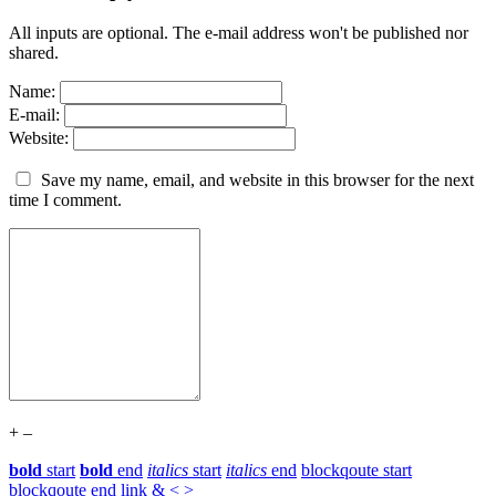
All inputs are optional. The e-mail address won't be published nor
shared.
Name:
E-mail:
Website:
Save my name, email, and website in this browser for the next
time I comment.
+
–
bold
start
bold
end
italics
start
italics
end
blockqoute start
blockqoute end
link
&
<
>