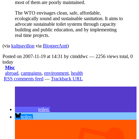
most of them are poorly maintained.
The WTO envisages clean, safe, affordable,
ecologically sound and sustainable sanitation. It aims to
advocate sustainable toilet systems through capacity
building and public education, and by implementing
real time projects.
(via
kultpavillon
via
BloggerAmt
)
Posted on 2007-11-19 at 14:31 by cimddwc — 2256 views total, 0
today
Misc
abroad
,
campaigns
,
environment
,
health
RSS comments feed
—
Trackback URL
teilen
teilen