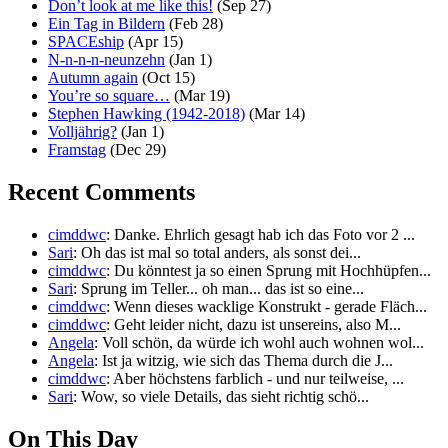
Don’t look at me like this!
(Sep 27)
Ein Tag in Bildern
(Feb 28)
SPACEship
(Apr 15)
N-n-n-n-neunzehn
(Jan 1)
Autumn again
(Oct 15)
You’re so square…
(Mar 19)
Stephen Hawking (1942-2018)
(Mar 14)
Volljährig?
(Jan 1)
Framstag
(Dec 29)
Recent Comments
cimddwc
: Danke. Ehrlich gesagt hab ich das Foto vor 2 ...
Sari
: Oh das ist mal so total anders, als sonst dei...
cimddwc
: Du könntest ja so einen Sprung mit Hochhüpfen...
Sari
: Sprung im Teller... oh man... das ist so eine...
cimddwc
: Wenn dieses wacklige Konstrukt - gerade Fläch...
cimddwc
: Geht leider nicht, dazu ist unsereins, also M...
Angela
: Voll schön, da würde ich wohl auch wohnen wol...
Angela
: Ist ja witzig, wie sich das Thema durch die J...
cimddwc
: Aber höchstens farblich - und nur teilweise, ...
Sari
: Wow, so viele Details, das sieht richtig schö...
On This Day