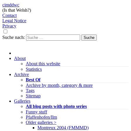
cimddwc
(Is that Welsh?)
Contact
Legal Notice
Privacy
Suche nach:
About
About this website
Statistics
Archive
Best Of
Archive by month, category & more
Tags
Sitemap
Galleries
All blog posts with photo series
Funny stuff
Pfaffenhofen/Ilm
Older galleries >
Montreux 2004 (FMMMD)