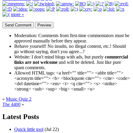
more »
Moderation:
Comments from first-time commentators must be
approved manually before they appear.
Behave yourself!
No insults, no illegal content, etc.! Should
go without saying, don't you agree...?
Website:
I don't mind blogs with ads, but purely
commercial
links are not welcome
and will be deleted. Just like pure
spam comments.
Allowed HTML tags:
<a href="" title=""> <abbr title="">
<acronym title=""> <b> <blockquote cite=""> <cite> <code>
<del datetime=""> <em> <i> <q cite=""> <s> <strike>
<strong> <sub> <sup> <big> <small> <u>
«
Music Quiz 2
The 4400
»
Latest Posts
Quick little tool
(Jul 22)