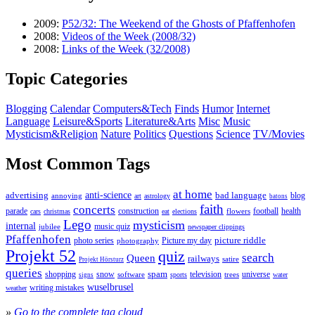
2009:
P52/32: The Weekend of the Ghosts of Pfaffenhofen
2008:
Videos of the Week (2008/32)
2008:
Links of the Week (32/2008)
Topic Categories
Blogging
Calendar
Computers&Tech
Finds
Humor
Internet
Language
Leisure&Sports
Literature&Arts
Misc
Music
Mysticism&Religion
Nature
Politics
Questions
Science
TV/Movies
Most Common Tags
at home
anti-science
bad language
advertising
blog
annoying
astrology
art
batons
faith
concerts
parade
construction
football
health
flowers
cars
christmas
eat
elections
Lego
mysticism
internal
jubilee
music quiz
newspaper clippings
Pfaffenhofen
photo series
picture riddle
Picture my day
photography
Projekt 52
quiz
search
Queen
railways
satire
Projekt Hörsturz
queries
spam
television
universe
shopping
snow
software
trees
sports
water
signs
wuselbrusel
writing mistakes
weather
»
Go to the complete tag cloud