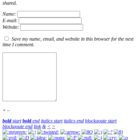
shared.
Name:
E-mail:
Website:
Save my name, email, and website in this browser for the next
time I comment.
+
–
bold
start
bold
end
italics
start
italics
end
blockqoute start
blockqoute end
link
&
<
>