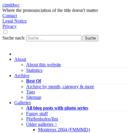
cimddwc
Where the pronounciation of the title doesn't matter
Contact
Legal Notice
Privacy
Suche nach:
About
About this website
Statistics
Archive
Best Of
Archive by month, category & more
Tags
Sitemap
Galleries
All blog posts with photo series
Funny stuff
Pfaffenhofen/Ilm
Older galleries >
Montreux 2004 (FMMMD)