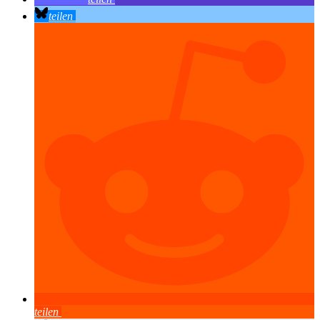
teilen
teilen