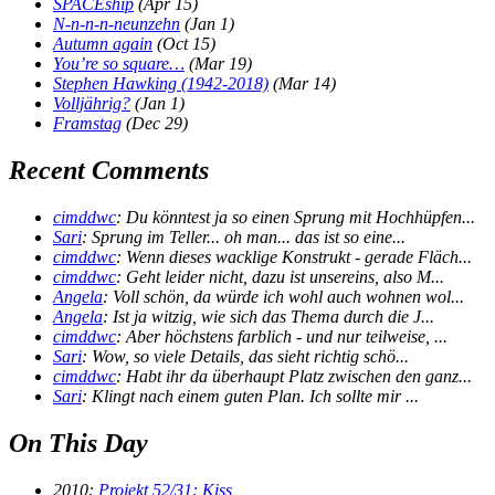
SPACEship
(Apr 15)
N-n-n-n-neunzehn
(Jan 1)
Autumn again
(Oct 15)
You’re so square…
(Mar 19)
Stephen Hawking (1942-2018)
(Mar 14)
Volljährig?
(Jan 1)
Framstag
(Dec 29)
Recent Comments
cimddwc
: Du könntest ja so einen Sprung mit Hochhüpfen...
Sari
: Sprung im Teller... oh man... das ist so eine...
cimddwc
: Wenn dieses wacklige Konstrukt - gerade Fläch...
cimddwc
: Geht leider nicht, dazu ist unsereins, also M...
Angela
: Voll schön, da würde ich wohl auch wohnen wol...
Angela
: Ist ja witzig, wie sich das Thema durch die J...
cimddwc
: Aber höchstens farblich - und nur teilweise, ...
Sari
: Wow, so viele Details, das sieht richtig schö...
cimddwc
: Habt ihr da überhaupt Platz zwischen den ganz...
Sari
: Klingt nach einem guten Plan. Ich sollte mir ...
On This Day
2010:
Projekt 52/31: Kiss