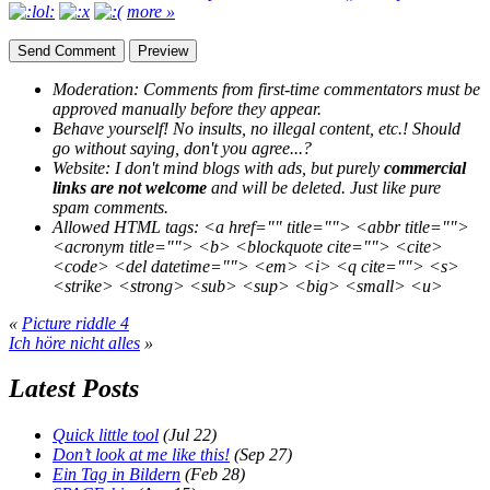
more »
Moderation:
Comments from first-time commentators must be
approved manually before they appear.
Behave yourself!
No insults, no illegal content, etc.! Should
go without saying, don't you agree...?
Website:
I don't mind blogs with ads, but purely
commercial
links are not welcome
and will be deleted. Just like pure
spam comments.
Allowed HTML tags:
<a href="" title=""> <abbr title="">
<acronym title=""> <b> <blockquote cite=""> <cite>
<code> <del datetime=""> <em> <i> <q cite=""> <s>
<strike> <strong> <sub> <sup> <big> <small> <u>
«
Picture riddle 4
Ich höre nicht alles
»
Latest Posts
Quick little tool
(Jul 22)
Don’t look at me like this!
(Sep 27)
Ein Tag in Bildern
(Feb 28)