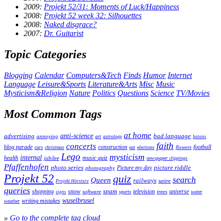
2009:
Projekt 52/31: Moments of Luck/Happiness
2008:
Projekt 52 week 32: Silhouettes
2008:
Naked disgrace?
2007:
Dr. Guitarist
Topic Categories
Blogging
Calendar
Computers&Tech
Finds
Humor
Internet
Language
Leisure&Sports
Literature&Arts
Misc
Music
Mysticism&Religion
Nature
Politics
Questions
Science
TV/Movies
Most Common Tags
at home
anti-science
bad language
advertising
annoying
art
astrology
batons
faith
concerts
blog parade
construction
football
flowers
cars
christmas
eat
elections
Lego
mysticism
internal
health
jubilee
music quiz
newspaper clippings
Pfaffenhofen
photo series
picture riddle
Picture my day
photography
Projekt 52
quiz
search
Queen
railways
satire
Projekt Hörsturz
queries
spam
television
universe
shopping
snow
software
trees
sports
water
signs
wuselbrusel
writing mistakes
weather
»
Go to the complete tag cloud