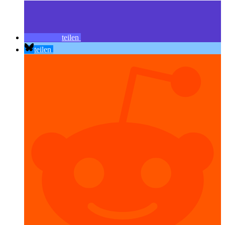
teilen
teilen