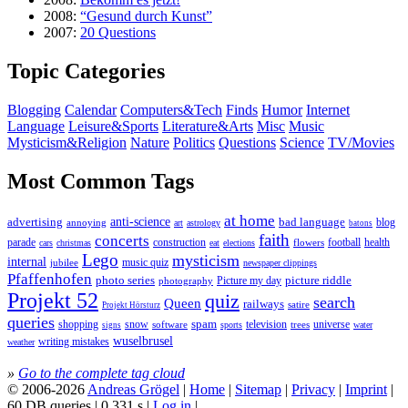
2008:
“Gesund durch Kunst”
2007:
20 Questions
Topic Categories
Blogging
Calendar
Computers&Tech
Finds
Humor
Internet
Language
Leisure&Sports
Literature&Arts
Misc
Music
Mysticism&Religion
Nature
Politics
Questions
Science
TV/Movies
Most Common Tags
at home
anti-science
bad language
advertising
blog
annoying
art
astrology
batons
faith
concerts
parade
construction
football
health
flowers
cars
christmas
eat
elections
Lego
mysticism
internal
jubilee
music quiz
newspaper clippings
Pfaffenhofen
photo series
picture riddle
Picture my day
photography
Projekt 52
quiz
search
Queen
railways
satire
Projekt Hörsturz
queries
spam
television
universe
shopping
snow
software
trees
sports
water
signs
wuselbrusel
writing mistakes
weather
»
Go to the complete tag cloud
© 2006-2026
Andreas Grögel
|
Home
|
Sitemap
|
Privacy
|
Imprint
|
60 DB queries | 0.331 s |
Log in
|