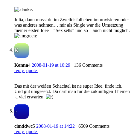
Julia, dann musst du im Zweifelsfall eben improvisieren oder
was anderes nehmen… mir als Single war die Umsetzung
meiner ersten Idee – “Sex sells” und so – auch nicht möglich.
K
Konna
4
2008-01-19 at 10:29
136 Comments
reply
quote
Das mit der weißen Schachtel ist ne super Idee, finde ich.
Und gut umgesetzt. Da darf man für die zukünftigen Themen
ja viel erwarten.
c
cimddwc
5
2008-01-19 at 14:22
6509 Comments
reply
quote