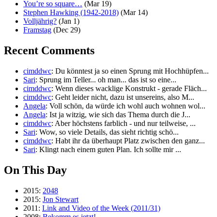
You’re so square…
(Mar 19)
Stephen Hawking (1942-2018)
(Mar 14)
Volljährig?
(Jan 1)
Framstag
(Dec 29)
Recent Comments
cimddwc
: Du könntest ja so einen Sprung mit Hochhüpfen...
Sari
: Sprung im Teller... oh man... das ist so eine...
cimddwc
: Wenn dieses wacklige Konstrukt - gerade Fläch...
cimddwc
: Geht leider nicht, dazu ist unsereins, also M...
Angela
: Voll schön, da würde ich wohl auch wohnen wol...
Angela
: Ist ja witzig, wie sich das Thema durch die J...
cimddwc
: Aber höchstens farblich - und nur teilweise, ...
Sari
: Wow, so viele Details, das sieht richtig schö...
cimddwc
: Habt ihr da überhaupt Platz zwischen den ganz...
Sari
: Klingt nach einem guten Plan. Ich sollte mir ...
On This Day
2015:
2048
2015:
Jon Stewart
2011:
Link and Video of the Week (2011/31)
2008:
Bekomm es jetzt!