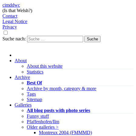
cimddwc
(Is that Welsh?)
Contact
Legal Notice
Privacy
Suche nach:
About
About this website
Statistics
Archive
Best Of
Archive by month, category & more
Tags
Sitemap
Galleries
All blog posts with photo series
Funny stuff
Pfaffenhofen/Ilm
Older galleries >
Montreux 2004 (FMMMD)