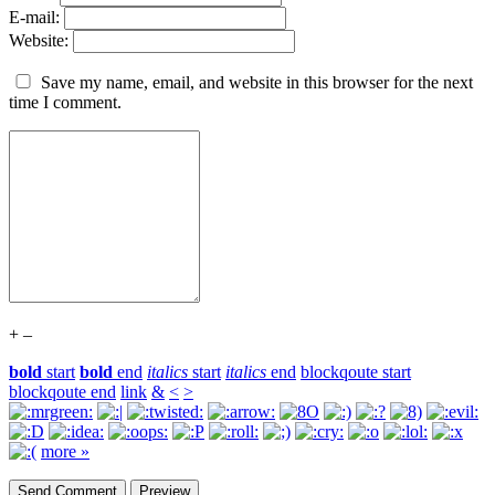
E-mail:
Website:
Save my name, email, and website in this browser for the next
time I comment.
+
–
bold
start
bold
end
italics
start
italics
end
blockqoute start
blockqoute end
link
&
<
>
more »