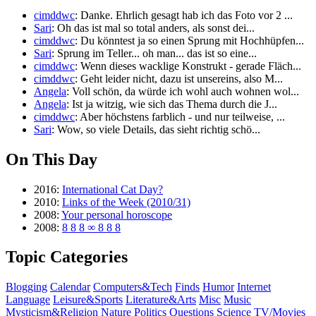
cimddwc
: Danke. Ehrlich gesagt hab ich das Foto vor 2 ...
Sari
: Oh das ist mal so total anders, als sonst dei...
cimddwc
: Du könntest ja so einen Sprung mit Hochhüpfen...
Sari
: Sprung im Teller... oh man... das ist so eine...
cimddwc
: Wenn dieses wacklige Konstrukt - gerade Fläch...
cimddwc
: Geht leider nicht, dazu ist unsereins, also M...
Angela
: Voll schön, da würde ich wohl auch wohnen wol...
Angela
: Ist ja witzig, wie sich das Thema durch die J...
cimddwc
: Aber höchstens farblich - und nur teilweise, ...
Sari
: Wow, so viele Details, das sieht richtig schö...
On This Day
2016:
International Cat Day?
2010:
Links of the Week (2010/31)
2008:
Your personal horoscope
2008:
8 8 8 ∞ 8 8 8
Topic Categories
Blogging
Calendar
Computers&Tech
Finds
Humor
Internet
Language
Leisure&Sports
Literature&Arts
Misc
Music
Mysticism&Religion
Nature
Politics
Questions
Science
TV/Movies