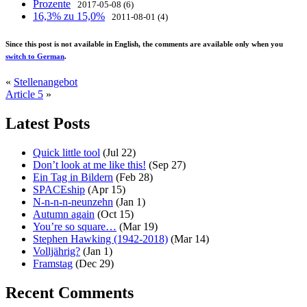
Prozente
2017-05-08 (6)
16,3% zu 15,0%
2011-08-01 (4)
Since this post is not available in English, the comments are available only when you
switch to German
.
«
Stellenangebot
Article 5
»
Latest Posts
Quick little tool
(Jul 22)
Don’t look at me like this!
(Sep 27)
Ein Tag in Bildern
(Feb 28)
SPACEship
(Apr 15)
N-n-n-n-neunzehn
(Jan 1)
Autumn again
(Oct 15)
You’re so square…
(Mar 19)
Stephen Hawking (1942-2018)
(Mar 14)
Volljährig?
(Jan 1)
Framstag
(Dec 29)
Recent Comments