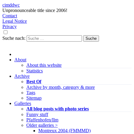
cimddwc
Unpronounceable title since 2006!
Contact
Legal Notice
Privacy
Suche nach:
About
About this website
Statistics
Archive
Best Of
Archive by month, category & more
Tags
Sitemap
Galleries
All blog posts with photo series
Funny stuff
Pfaffenhofen/Ilm
Older galleries >
Montreux 2004 (FMMMD)