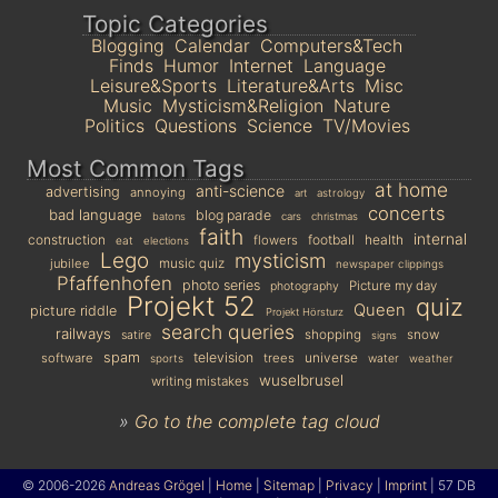
Topic Categories
Blogging
Calendar
Computers&Tech
Finds
Humor
Internet
Language
Leisure&Sports
Literature&Arts
Misc
Music
Mysticism&Religion
Nature
Politics
Questions
Science
TV/Movies
Most Common Tags
at home
anti-science
advertising
annoying
astrology
art
concerts
bad language
blog parade
batons
cars
christmas
faith
internal
construction
football
health
flowers
eat
elections
Lego
mysticism
jubilee
music quiz
newspaper clippings
Pfaffenhofen
photo series
Picture my day
photography
Projekt 52
quiz
Queen
picture riddle
Projekt Hörsturz
search queries
railways
shopping
snow
satire
signs
spam
television
universe
software
trees
sports
water
weather
wuselbrusel
writing mistakes
»
Go to the complete tag cloud
© 2006-2026
Andreas Grögel
|
Home
|
Sitemap
|
Privacy
|
Imprint
| 57 DB