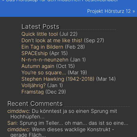
Projekt Hörsturz 12
»
Latest Posts
Quick little tool
(Jul 22)
Don’t look at me like this!
(Sep 27)
Ein Tag in Bildern
(Feb 28)
SPACEship
(Apr 15)
N-n-n-n-neunzehn
(Jan 1)
Autumn again
(Oct 15)
You’re so square…
(Mar 19)
Stephen Hawking (1942-2018)
(Mar 14)
Volljährig?
(Jan 1)
Framstag
(Dec 29)
Recent Comments
cimddwc
: Du könntest ja so einen Sprung mit
Hochhüpfen...
Sari
: Sprung im Teller... oh man... das ist so eine...
cimddwc
: Wenn dieses wacklige Konstrukt -
gerade Fläch...