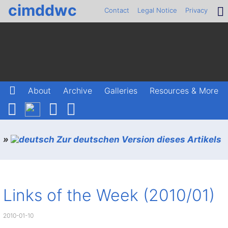
cimddwc
Contact
Legal Notice
Privacy
About
Archive
Galleries
Resources & More
»
Zur deutschen Version dieses Artikels
Links of the Week (2010/01)
2010-01-10