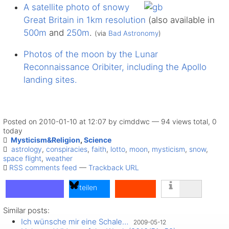
A satellite photo of snowy
Great Britain in 1km resolution
(also available in
500m
and
250m
.
(via
Bad Astronomy
)
Photos of the moon by the Lunar
Reconnaissance Oribiter, including the Apollo
landing sites.
Posted on 2010-01-10 at 12:07 by cimddwc — 94 views total, 0
today
Mysticism&Religion
,
Science
astrology
,
conspiracies
,
faith
,
lotto
,
moon
,
mysticism
,
snow
,
space flight
,
weather
RSS comments feed
—
Trackback URL
teilen
Similar posts:
teilen
Ich wünsche mir eine Schale…
2009-05-12
teilen