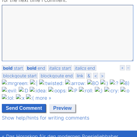
bold
start
bold
end
italics
start
italics
end
+
–
blockqoute start
blockqoute end
link
&
<
>
more »
Show help/hints for writing comments
«
Das Horoskop für den modernen Poesieliebhaber