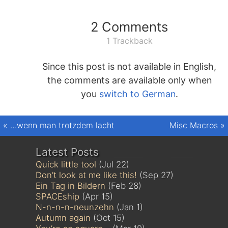
2 Comments
1 Trackback
Since this post is not available in English,
the comments are available only when
you
switch to German
.
«
…wenn man trotzdem lacht
Misc Macros
»
Latest Posts
Quick little tool
(Jul 22)
Don’t look at me like this!
(Sep 27)
Ein Tag in Bildern
(Feb 28)
SPACEship
(Apr 15)
N-n-n-n-neunzehn
(Jan 1)
Autumn again
(Oct 15)