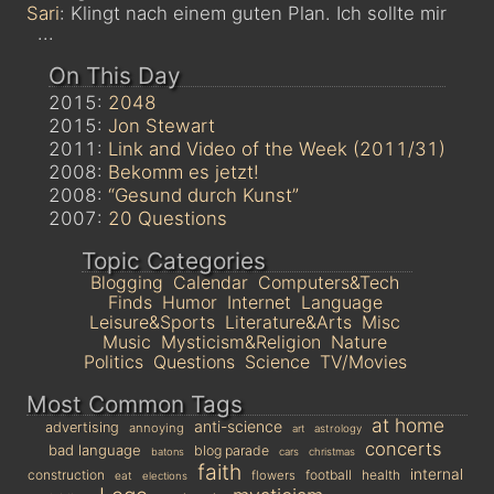
Sari
: Klingt nach einem guten Plan. Ich sollte mir
...
On This Day
2015:
2048
2015:
Jon Stewart
2011:
Link and Video of the Week (2011/31)
2008:
Bekomm es jetzt!
2008:
“Gesund durch Kunst”
2007:
20 Questions
Topic Categories
Blogging
Calendar
Computers&Tech
Finds
Humor
Internet
Language
Leisure&Sports
Literature&Arts
Misc
Music
Mysticism&Religion
Nature
Politics
Questions
Science
TV/Movies
Most Common Tags
at home
anti-science
advertising
annoying
astrology
art
concerts
bad language
blog parade
batons
cars
christmas
faith
internal
construction
football
health
flowers
eat
elections