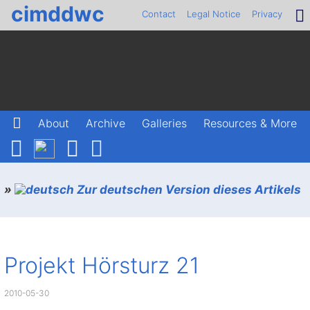
cimddwc
Contact
Legal Notice
Privacy
About
Archive
Galleries
Resources & More
»
Zur deutschen Version dieses Artikels
Projekt Hörsturz 21
2010-05-30