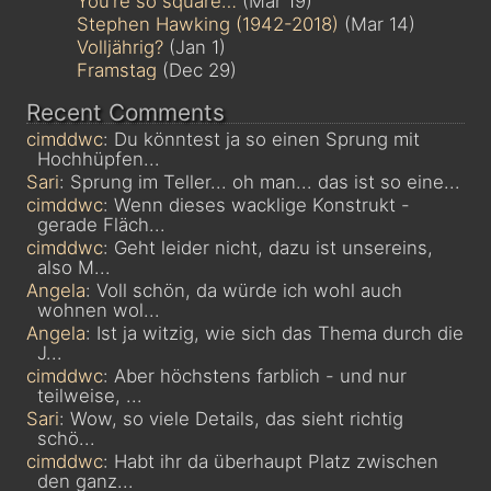
You’re so square…
(Mar 19)
Stephen Hawking (1942-2018)
(Mar 14)
Volljährig?
(Jan 1)
Framstag
(Dec 29)
Recent Comments
cimddwc
: Du könntest ja so einen Sprung mit
Hochhüpfen...
Sari
: Sprung im Teller... oh man... das ist so eine...
cimddwc
: Wenn dieses wacklige Konstrukt -
gerade Fläch...
cimddwc
: Geht leider nicht, dazu ist unsereins,
also M...
Angela
: Voll schön, da würde ich wohl auch
wohnen wol...
Angela
: Ist ja witzig, wie sich das Thema durch die
J...
cimddwc
: Aber höchstens farblich - und nur
teilweise, ...
Sari
: Wow, so viele Details, das sieht richtig
schö...
cimddwc
: Habt ihr da überhaupt Platz zwischen
den ganz...