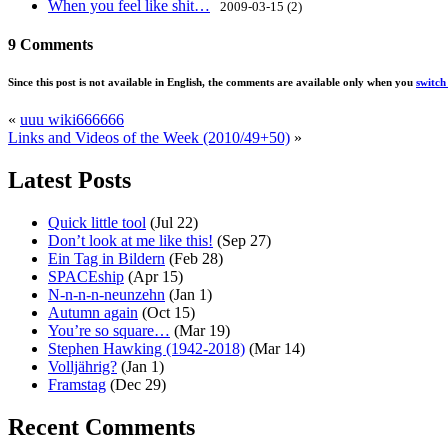
When you feel like shit…
2009-03-15 (2)
9 Comments
Since this post is not available in English, the comments are available only when you
switc
«
uuu wiki666666
Links and Videos of the Week (2010/49+50)
»
Latest Posts
Quick little tool
(Jul 22)
Don’t look at me like this!
(Sep 27)
Ein Tag in Bildern
(Feb 28)
SPACEship
(Apr 15)
N-n-n-n-neunzehn
(Jan 1)
Autumn again
(Oct 15)
You’re so square…
(Mar 19)
Stephen Hawking (1942-2018)
(Mar 14)
Volljährig?
(Jan 1)
Framstag
(Dec 29)
Recent Comments