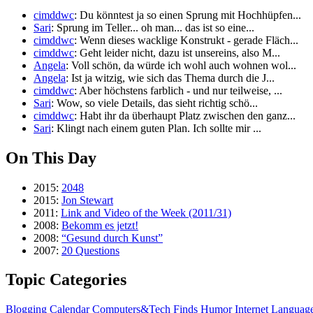
cimddwc
: Du könntest ja so einen Sprung mit Hochhüpfen...
Sari
: Sprung im Teller... oh man... das ist so eine...
cimddwc
: Wenn dieses wacklige Konstrukt - gerade Fläch...
cimddwc
: Geht leider nicht, dazu ist unsereins, also M...
Angela
: Voll schön, da würde ich wohl auch wohnen wol...
Angela
: Ist ja witzig, wie sich das Thema durch die J...
cimddwc
: Aber höchstens farblich - und nur teilweise, ...
Sari
: Wow, so viele Details, das sieht richtig schö...
cimddwc
: Habt ihr da überhaupt Platz zwischen den ganz...
Sari
: Klingt nach einem guten Plan. Ich sollte mir ...
On This Day
2015:
2048
2015:
Jon Stewart
2011:
Link and Video of the Week (2011/31)
2008:
Bekomm es jetzt!
2008:
“Gesund durch Kunst”
2007:
20 Questions
Topic Categories
Blogging
Calendar
Computers&Tech
Finds
Humor
Internet
Languag