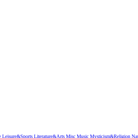
e
Leisure&Sports
Literature&Arts
Misc
Music
Mysticism&Religion
Na