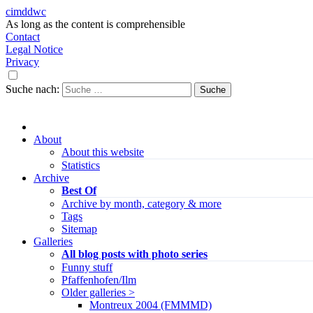
cimddwc
As long as the content is comprehensible
Contact
Legal Notice
Privacy
Suche nach:
About
About this website
Statistics
Archive
Best Of
Archive by month, category & more
Tags
Sitemap
Galleries
All blog posts with photo series
Funny stuff
Pfaffenhofen/Ilm
Older galleries >
Montreux 2004 (FMMMD)