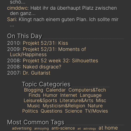
schö...
cimddwc
: Habt ihr da überhaupt Platz zwischen
den ganz...
Sari
: Klingt nach einem guten Plan. Ich sollte mir
...
On This Day
2010:
Projekt 52/31: Kiss
2009:
Projekt 52/31: Moments of
Luck/Happiness
2008:
Projekt 52 week 32: Silhouettes
2008:
Naked disgrace?
2007:
Dr. Guitarist
Topic Categories
Blogging
Calendar
Computers&Tech
Finds
Humor
Internet
Language
Leisure&Sports
Literature&Arts
Misc
Music
Mysticism&Religion
Nature
Politics
Questions
Science
TV/Movies
Most Common Tags
at home
anti-science
advertising
annoying
astrology
art