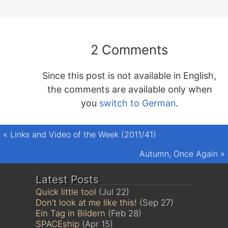
2 Comments
Since this post is not available in English,
the comments are available only when
you
switch to German
.
«
Links and Video of the Week (2011/41)
Autumn, Once Again
»
Latest Posts
Quick little tool
(Jul 22)
Don’t look at me like this!
(Sep 27)
Ein Tag in Bildern
(Feb 28)
SPACEship
(Apr 15)