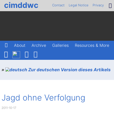
cimddwc
Contact
Legal Notice
Privacy
About
Archive
Galleries
Resources & More
»
Zur deutschen Version dieses Artikels
Jagd ohne Verfolgung
2011-10-17