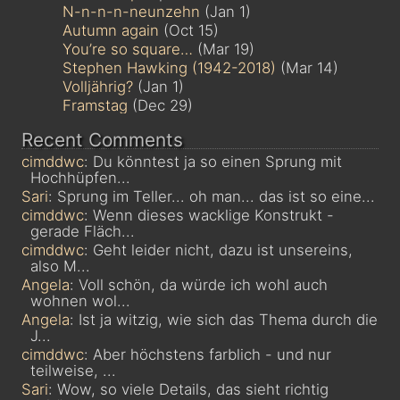
N-n-n-n-neunzehn
(Jan 1)
Autumn again
(Oct 15)
You’re so square…
(Mar 19)
Stephen Hawking (1942-2018)
(Mar 14)
Volljährig?
(Jan 1)
Framstag
(Dec 29)
Recent Comments
cimddwc
: Du könntest ja so einen Sprung mit
Hochhüpfen...
Sari
: Sprung im Teller... oh man... das ist so eine...
cimddwc
: Wenn dieses wacklige Konstrukt -
gerade Fläch...
cimddwc
: Geht leider nicht, dazu ist unsereins,
also M...
Angela
: Voll schön, da würde ich wohl auch
wohnen wol...
Angela
: Ist ja witzig, wie sich das Thema durch die
J...
cimddwc
: Aber höchstens farblich - und nur
teilweise, ...
Sari
: Wow, so viele Details, das sieht richtig