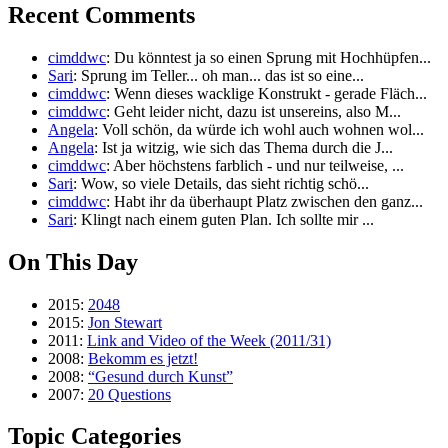
Recent Comments
cimddwc
: Du könntest ja so einen Sprung mit Hochhüpfen...
Sari
: Sprung im Teller... oh man... das ist so eine...
cimddwc
: Wenn dieses wacklige Konstrukt - gerade Fläch...
cimddwc
: Geht leider nicht, dazu ist unsereins, also M...
Angela
: Voll schön, da würde ich wohl auch wohnen wol...
Angela
: Ist ja witzig, wie sich das Thema durch die J...
cimddwc
: Aber höchstens farblich - und nur teilweise, ...
Sari
: Wow, so viele Details, das sieht richtig schö...
cimddwc
: Habt ihr da überhaupt Platz zwischen den ganz...
Sari
: Klingt nach einem guten Plan. Ich sollte mir ...
On This Day
2015:
2048
2015:
Jon Stewart
2011:
Link and Video of the Week (2011/31)
2008:
Bekomm es jetzt!
2008:
“Gesund durch Kunst”
2007:
20 Questions
Topic Categories