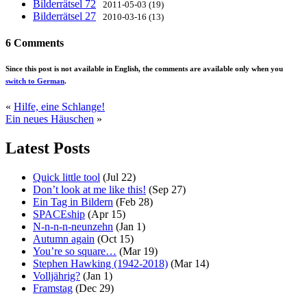
Bilderrätsel 72
2011-05-03 (19)
Bilderrätsel 27
2010-03-16 (13)
6 Comments
Since this post is not available in English, the comments are available only when you
switch to German
.
«
Hilfe, eine Schlange!
Ein neues Häuschen
»
Latest Posts
Quick little tool
(Jul 22)
Don’t look at me like this!
(Sep 27)
Ein Tag in Bildern
(Feb 28)
SPACEship
(Apr 15)
N-n-n-n-neunzehn
(Jan 1)
Autumn again
(Oct 15)
You’re so square…
(Mar 19)
Stephen Hawking (1942-2018)
(Mar 14)
Volljährig?
(Jan 1)
Framstag
(Dec 29)