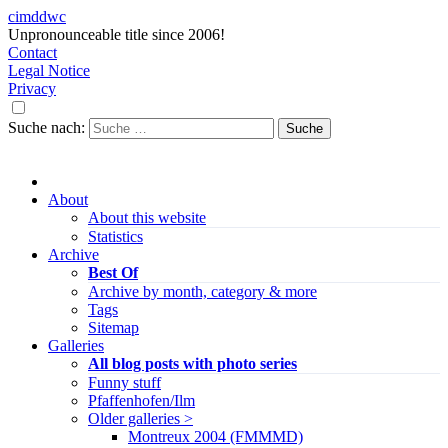
cimddwc
Unpronounceable title since 2006!
Contact
Legal Notice
Privacy
Suche nach:
About
About this website
Statistics
Archive
Best Of
Archive by month, category & more
Tags
Sitemap
Galleries
All blog posts with photo series
Funny stuff
Pfaffenhofen/Ilm
Older galleries >
Montreux 2004 (FMMMD)