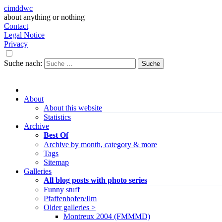
cimddwc
about anything or nothing
Contact
Legal Notice
Privacy
Suche nach:
About
About this website
Statistics
Archive
Best Of
Archive by month, category & more
Tags
Sitemap
Galleries
All blog posts with photo series
Funny stuff
Pfaffenhofen/Ilm
Older galleries >
Montreux 2004 (FMMMD)