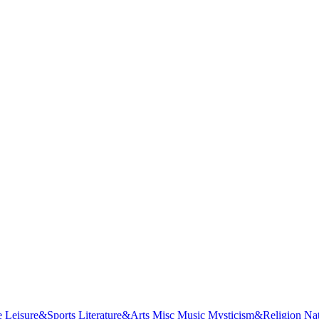
e
Leisure&Sports
Literature&Arts
Misc
Music
Mysticism&Religion
Na