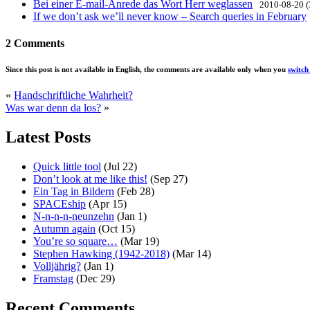
Bei einer E-mail-Anrede das Wort Herr weglassen
2010-08-20 (
If we don’t ask we’ll never know – Search queries in February
2 Comments
Since this post is not available in English, the comments are available only when you
switc
«
Handschriftliche Wahrheit?
Was war denn da los?
»
Latest Posts
Quick little tool
(Jul 22)
Don’t look at me like this!
(Sep 27)
Ein Tag in Bildern
(Feb 28)
SPACEship
(Apr 15)
N-n-n-n-neunzehn
(Jan 1)
Autumn again
(Oct 15)
You’re so square…
(Mar 19)
Stephen Hawking (1942-2018)
(Mar 14)
Volljährig?
(Jan 1)
Framstag
(Dec 29)
Recent Comments