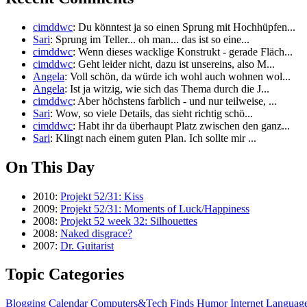
cimddwc
: Du könntest ja so einen Sprung mit Hochhüpfen...
Sari
: Sprung im Teller... oh man... das ist so eine...
cimddwc
: Wenn dieses wacklige Konstrukt - gerade Fläch...
cimddwc
: Geht leider nicht, dazu ist unsereins, also M...
Angela
: Voll schön, da würde ich wohl auch wohnen wol...
Angela
: Ist ja witzig, wie sich das Thema durch die J...
cimddwc
: Aber höchstens farblich - und nur teilweise, ...
Sari
: Wow, so viele Details, das sieht richtig schö...
cimddwc
: Habt ihr da überhaupt Platz zwischen den ganz...
Sari
: Klingt nach einem guten Plan. Ich sollte mir ...
On This Day
2010:
Projekt 52/31: Kiss
2009:
Projekt 52/31: Moments of Luck/Happiness
2008:
Projekt 52 week 32: Silhouettes
2008:
Naked disgrace?
2007:
Dr. Guitarist
Topic Categories
Blogging
Calendar
Computers&Tech
Finds
Humor
Internet
Languag