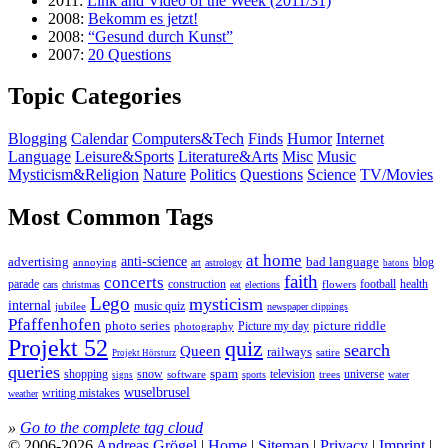
2011:
Link and Video of the Week (2011/31)
2008:
Bekomm es jetzt!
2008:
“Gesund durch Kunst”
2007:
20 Questions
Topic Categories
Blogging
Calendar
Computers&Tech
Finds
Humor
Internet
Language
Leisure&Sports
Literature&Arts
Misc
Music
Mysticism&Religion
Nature
Politics
Questions
Science
TV/Movies
Most Common Tags
at home
anti-science
bad language
advertising
blog
annoying
art
astrology
batons
faith
concerts
parade
construction
football
health
flowers
cars
christmas
eat
elections
Lego
mysticism
internal
jubilee
music quiz
newspaper clippings
Pfaffenhofen
photo series
picture riddle
Picture my day
photography
Projekt 52
quiz
search
Queen
railways
satire
Projekt Hörsturz
queries
spam
television
universe
shopping
snow
software
trees
sports
water
signs
wuselbrusel
writing mistakes
weather
»
Go to the complete tag cloud
© 2006-2026
Andreas Grögel
|
Home
|
Sitemap
|
Privacy
|
Imprint
|