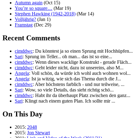
Autumn again
(Oct 15)
You’re so square…
(Mar 19)
Stephen Hawking (1942-2018)
(Mar 14)
Volljährig?
(Jan 1)
Framstag
(Dec 29)
Recent Comments
cimddwc
: Du könntest ja so einen Sprung mit Hochhüpfen...
Sari
: Sprung im Teller... oh man... das ist so eine...
cimddwc
: Wenn dieses wacklige Konstrukt - gerade Fläch...
cimddwc
: Geht leider nicht, dazu ist unsereins, also M...
Angela
: Voll schön, da würde ich wohl auch wohnen wol...
Angela
: Ist ja witzig, wie sich das Thema durch die J...
cimddwc
: Aber höchstens farblich - und nur teilweise, ...
Sari
: Wow, so viele Details, das sieht richtig schö...
cimddwc
: Habt ihr da überhaupt Platz zwischen den ganz...
Sari
: Klingt nach einem guten Plan. Ich sollte mir ...
On This Day
2015:
2048
2015:
Jon Stewart