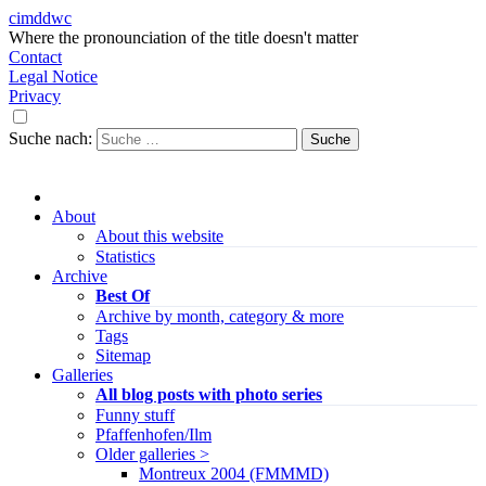
cimddwc
Where the pronounciation of the title doesn't matter
Contact
Legal Notice
Privacy
Suche nach:
About
About this website
Statistics
Archive
Best Of
Archive by month, category & more
Tags
Sitemap
Galleries
All blog posts with photo series
Funny stuff
Pfaffenhofen/Ilm
Older galleries >
Montreux 2004 (FMMMD)