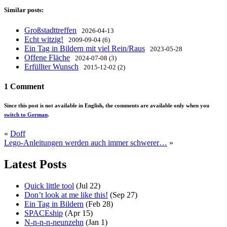
Similar posts:
Großstadttreffen
2026-04-13
Echt witzig!
2009-09-04 (6)
Ein Tag in Bildern mit viel Rein/Raus
2023-05-28
Offene Fläche
2024-07-08 (3)
Erfüllter Wunsch
2015-12-02 (2)
1 Comment
Since this post is not available in English, the comments are available only when you
switch to German
.
«
Doff
Lego-Anleitungen werden auch immer schwerer…
»
Latest Posts
Quick little tool
(Jul 22)
Don’t look at me like this!
(Sep 27)
Ein Tag in Bildern
(Feb 28)
SPACEship
(Apr 15)
N-n-n-n-neunzehn
(Jan 1)