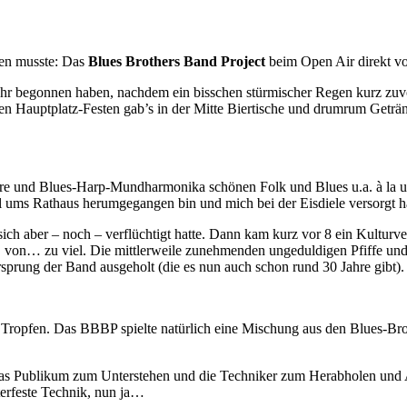
ren musste: Das
Blues Brothers Band Project
beim Open Air direkt vo
 Uhr begonnen haben, nachdem ein bisschen stürmischer Regen kurz zuv
en Hauptplatz-Festen gab’s in der Mitte Biertische und drumrum Getränk
tarre und Blues-Harp-Mundharmonika schönen Folk und Blues u.a. à la
l ums Rathaus herumgegangen bin und mich bei der Eisdiele versorgt h
 aber – noch – verflüchtigt hatte. Dann kam kurz vor 8 ein Kulturver
, von… zu viel. Die mittlerweile zunehmenden ungeduldigen Pfiffe und
sprung der Band ausgeholt (die es nun auch schon rund 30 Jahre gibt)
ropfen. Das BBBP spielte natürlich eine Mischung aus den Blues-Brot
das Publikum zum Unterstehen und die Techniker zum Herabholen und Ab
terfeste Technik, nun ja…