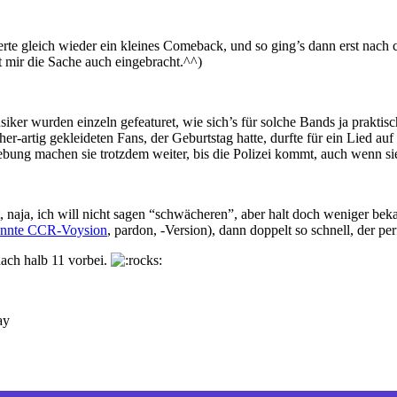
te gleich wieder ein kleines Comeback, und so ging’s dann erst nach 
t mir die Sache auch eingebracht.^^)
ker wurden einzeln gefeaturet, wie sich’s für solche Bands ja praktisc
r-artig gekleideten Fans, der Geburtstag hatte, durfte für ein Lied au
ebung machen sie trotzdem weiter, bis die Polizei kommt, auch wenn s
t, naja, ich will nicht sagen “schwächeren”, aber halt doch weniger be
annte CCR-Voysion
, pardon, -Version), dann doppelt so schnell, der 
nach halb 11 vorbei.
ay