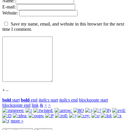
Name:
E-mail:
Website:
Save my name, email, and website in this browser for the next
time I comment.
+
–
bold
start
bold
end
italics
start
italics
end
blockqoute start
blockqoute end
link
&
<
>
more »