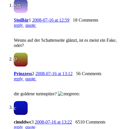
SB
StoiBär
1
2008-07-16 at 12:59
18 Comments
reply
quote
Wenns auf der Schattenseite glänzt, ist es meist ein Fake,
oder?
P
Prinzzess
2
2008-07-16 at 13:12
56 Comments
reply
quote
die goldene turmspitze?
c
cimddwc
3
2008-07-16 at 13:22
6510 Comments
reply
quote