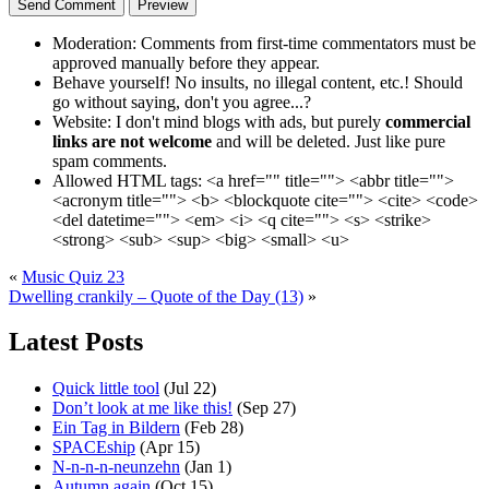
Moderation:
Comments from first-time commentators must be
approved manually before they appear.
Behave yourself!
No insults, no illegal content, etc.! Should
go without saying, don't you agree...?
Website:
I don't mind blogs with ads, but purely
commercial
links are not welcome
and will be deleted. Just like pure
spam comments.
Allowed HTML tags:
<a href="" title=""> <abbr title="">
<acronym title=""> <b> <blockquote cite=""> <cite> <code>
<del datetime=""> <em> <i> <q cite=""> <s> <strike>
<strong> <sub> <sup> <big> <small> <u>
«
Music Quiz 23
Dwelling crankily – Quote of the Day (13)
»
Latest Posts
Quick little tool
(Jul 22)
Don’t look at me like this!
(Sep 27)
Ein Tag in Bildern
(Feb 28)
SPACEship
(Apr 15)
N-n-n-n-neunzehn
(Jan 1)
Autumn again
(Oct 15)