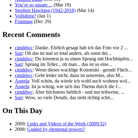
You’re so square…
(Mar 19)
Stephen Hawking (1942-2018)
(Mar 14)
Volljährig?
(Jan 1)
Framstag
(Dec 29)
Recent Comments
cimddwc
: Danke. Ehrlich gesagt hab ich das Foto vor 2 ...
Sari
: Oh das ist mal so total anders, als sonst dei...
cimddwc
: Du könntest ja so einen Sprung mit Hochhüpfen...
Sari
: Sprung im Teller... oh man... das ist so eine...
cimddwc
: Wenn dieses wacklige Konstrukt - gerade Fläch...
cimddwc
: Geht leider nicht, dazu ist unsereins, also M...
Angela
: Voll schön, da würde ich wohl auch wohnen wol...
Angela
: Ist ja witzig, wie sich das Thema durch die J...
cimddwc
: Aber höchstens farblich - und nur teilweise, ...
Sari
: Wow, so viele Details, das sieht richtig schö...
On This Day
2009:
Links and Videos of the Week (2009/32)
2008:
Guided by elemental powers?