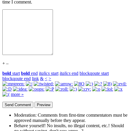
time I comment.
+
–
bold
start
bold
end
italics
start
italics
end
blockqoute start
blockqoute end
link
&
<
>
more »
Moderation:
Comments from first-time commentators must be
approved manually before they appear.
Behave yourself!
No insults, no illegal content, etc.! Should
go without saying, don't you agree...?