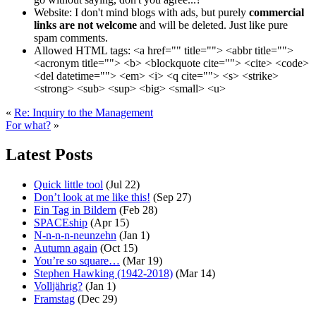
Website:
I don't mind blogs with ads, but purely
commercial
links are not welcome
and will be deleted. Just like pure
spam comments.
Allowed HTML tags:
<a href="" title=""> <abbr title="">
<acronym title=""> <b> <blockquote cite=""> <cite> <code>
<del datetime=""> <em> <i> <q cite=""> <s> <strike>
<strong> <sub> <sup> <big> <small> <u>
«
Re: Inquiry to the Management
For what?
»
Latest Posts
Quick little tool
(Jul 22)
Don’t look at me like this!
(Sep 27)
Ein Tag in Bildern
(Feb 28)
SPACEship
(Apr 15)
N-n-n-n-neunzehn
(Jan 1)
Autumn again
(Oct 15)
You’re so square…
(Mar 19)
Stephen Hawking (1942-2018)
(Mar 14)
Volljährig?
(Jan 1)
Framstag
(Dec 29)