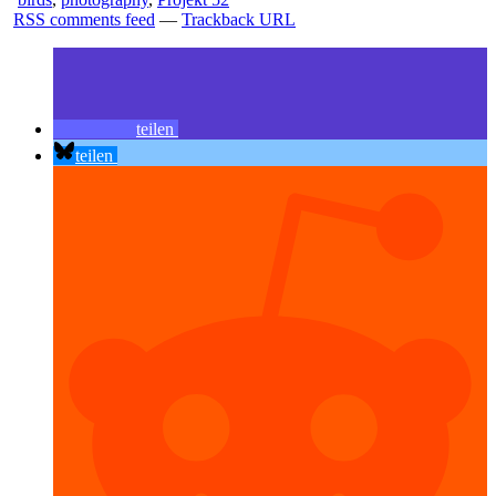
RSS comments feed
—
Trackback URL
teilen
teilen