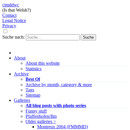
cimddwc
(Is that Welsh?)
Contact
Legal Notice
Privacy
Suche nach:
About
About this website
Statistics
Archive
Best Of
Archive by month, category & more
Tags
Sitemap
Galleries
All blog posts with photo series
Funny stuff
Pfaffenhofen/Ilm
Older galleries >
Montreux 2004 (FMMMD)