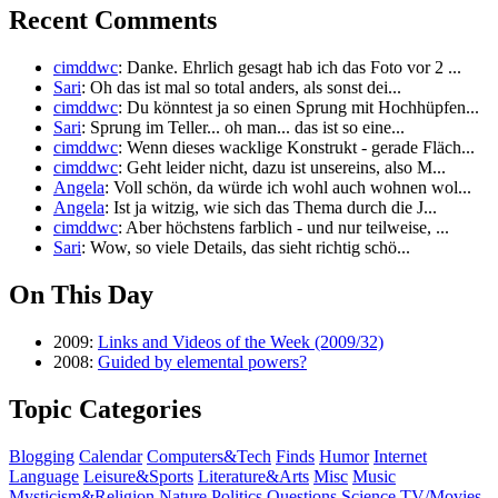
Recent Comments
cimddwc
: Danke. Ehrlich gesagt hab ich das Foto vor 2 ...
Sari
: Oh das ist mal so total anders, als sonst dei...
cimddwc
: Du könntest ja so einen Sprung mit Hochhüpfen...
Sari
: Sprung im Teller... oh man... das ist so eine...
cimddwc
: Wenn dieses wacklige Konstrukt - gerade Fläch...
cimddwc
: Geht leider nicht, dazu ist unsereins, also M...
Angela
: Voll schön, da würde ich wohl auch wohnen wol...
Angela
: Ist ja witzig, wie sich das Thema durch die J...
cimddwc
: Aber höchstens farblich - und nur teilweise, ...
Sari
: Wow, so viele Details, das sieht richtig schö...
On This Day
2009:
Links and Videos of the Week (2009/32)
2008:
Guided by elemental powers?
Topic Categories
Blogging
Calendar
Computers&Tech
Finds
Humor
Internet
Language
Leisure&Sports
Literature&Arts
Misc
Music
Mysticism&Religion
Nature
Politics
Questions
Science
TV/Movies