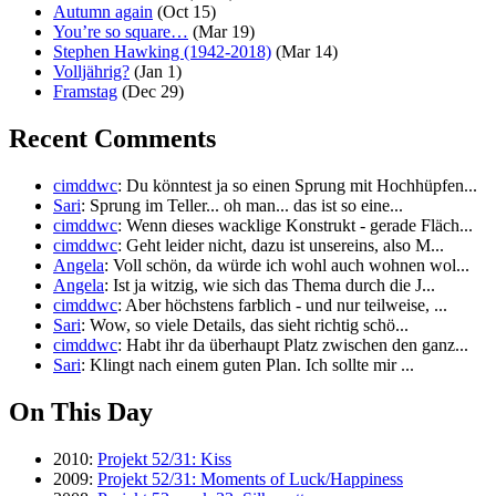
Autumn again
(Oct 15)
You’re so square…
(Mar 19)
Stephen Hawking (1942-2018)
(Mar 14)
Volljährig?
(Jan 1)
Framstag
(Dec 29)
Recent Comments
cimddwc
: Du könntest ja so einen Sprung mit Hochhüpfen...
Sari
: Sprung im Teller... oh man... das ist so eine...
cimddwc
: Wenn dieses wacklige Konstrukt - gerade Fläch...
cimddwc
: Geht leider nicht, dazu ist unsereins, also M...
Angela
: Voll schön, da würde ich wohl auch wohnen wol...
Angela
: Ist ja witzig, wie sich das Thema durch die J...
cimddwc
: Aber höchstens farblich - und nur teilweise, ...
Sari
: Wow, so viele Details, das sieht richtig schö...
cimddwc
: Habt ihr da überhaupt Platz zwischen den ganz...
Sari
: Klingt nach einem guten Plan. Ich sollte mir ...
On This Day
2010:
Projekt 52/31: Kiss
2009:
Projekt 52/31: Moments of Luck/Happiness