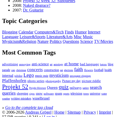
2008:
Projekt 52 week 32: Silhouettes
2008:
Naked disgrace?
2007:
Dr. Guitarist
Topic Categories
Blogging
Calendar
Computers&Tech
Finds
Humor
Internet
Language
Leisure&Sports
Literature&Arts
Misc
Music
Mysticism&Religion
Nature
Politics
Questions
Science
TV/Movies
Most Common Tags
at home
anti-science
bad language
advertising
blog
annoying
art
astrology
batons
faith
concerts
parade
construction
football
health
flowers
cars
christmas
eat
elections
Lego
mysticism
internal
jubilee
music quiz
newspaper clippings
Pfaffenhofen
photo series
picture riddle
Picture my day
photography
Projekt 52
quiz
search
Queen
railways
satire
Projekt Hörsturz
queries
spam
television
universe
shopping
snow
software
trees
sports
water
signs
wuselbrusel
writing mistakes
weather
»
Go to the complete tag cloud
© 2006-2026
Andreas Grögel
|
Home
|
Sitemap
|
Privacy
|
Imprint
|
57 DB queries | 0.241 s |
Log in
|