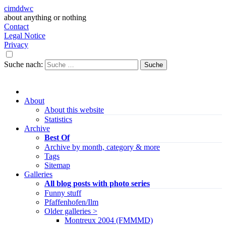
cimddwc
about anything or nothing
Contact
Legal Notice
Privacy
Suche nach:
About
About this website
Statistics
Archive
Best Of
Archive by month, category & more
Tags
Sitemap
Galleries
All blog posts with photo series
Funny stuff
Pfaffenhofen/Ilm
Older galleries >
Montreux 2004 (FMMMD)