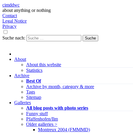
cimddwc
about anything or nothing
Contact
Legal Notice
Privacy
Suche nach:
About
About this website
Statistics
Archive
Best Of
Archive by month, category & more
Tags
Sitemap
Galleries
All blog posts with photo series
Funny stuff
Pfaffenhofen/Ilm
Older galleries >
Montreux 2004 (FMMMD)