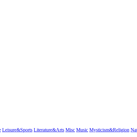
e
Leisure&Sports
Literature&Arts
Misc
Music
Mysticism&Religion
Na