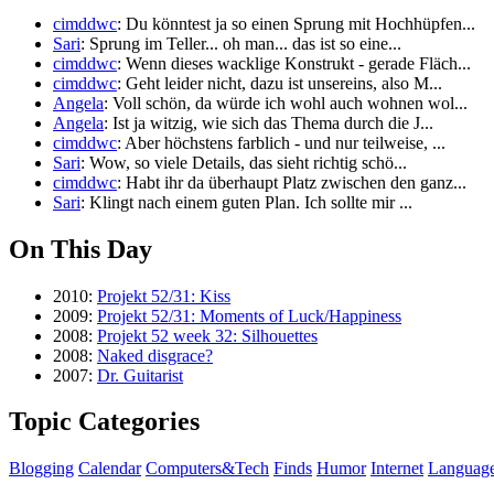
cimddwc
: Du könntest ja so einen Sprung mit Hochhüpfen...
Sari
: Sprung im Teller... oh man... das ist so eine...
cimddwc
: Wenn dieses wacklige Konstrukt - gerade Fläch...
cimddwc
: Geht leider nicht, dazu ist unsereins, also M...
Angela
: Voll schön, da würde ich wohl auch wohnen wol...
Angela
: Ist ja witzig, wie sich das Thema durch die J...
cimddwc
: Aber höchstens farblich - und nur teilweise, ...
Sari
: Wow, so viele Details, das sieht richtig schö...
cimddwc
: Habt ihr da überhaupt Platz zwischen den ganz...
Sari
: Klingt nach einem guten Plan. Ich sollte mir ...
On This Day
2010:
Projekt 52/31: Kiss
2009:
Projekt 52/31: Moments of Luck/Happiness
2008:
Projekt 52 week 32: Silhouettes
2008:
Naked disgrace?
2007:
Dr. Guitarist
Topic Categories
Blogging
Calendar
Computers&Tech
Finds
Humor
Internet
Languag