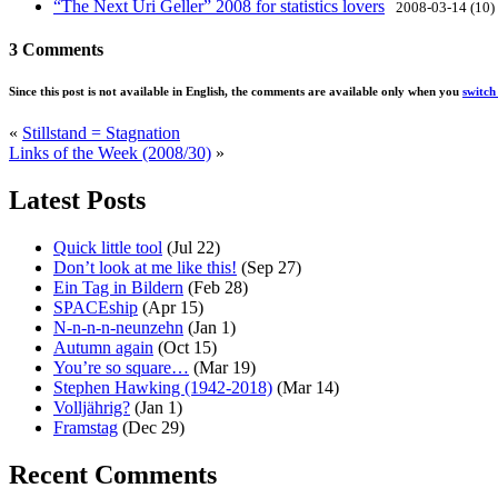
“The Next Uri Geller” 2008 for statistics lovers
2008-03-14 (10)
3 Comments
Since this post is not available in English, the comments are available only when you
switc
«
Stillstand = Stagnation
Links of the Week (2008/30)
»
Latest Posts
Quick little tool
(Jul 22)
Don’t look at me like this!
(Sep 27)
Ein Tag in Bildern
(Feb 28)
SPACEship
(Apr 15)
N-n-n-n-neunzehn
(Jan 1)
Autumn again
(Oct 15)
You’re so square…
(Mar 19)
Stephen Hawking (1942-2018)
(Mar 14)
Volljährig?
(Jan 1)
Framstag
(Dec 29)
Recent Comments