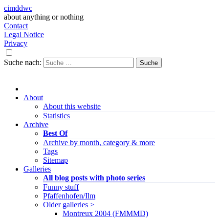
cimddwc
about anything or nothing
Contact
Legal Notice
Privacy
Suche nach:
About
About this website
Statistics
Archive
Best Of
Archive by month, category & more
Tags
Sitemap
Galleries
All blog posts with photo series
Funny stuff
Pfaffenhofen/Ilm
Older galleries >
Montreux 2004 (FMMMD)