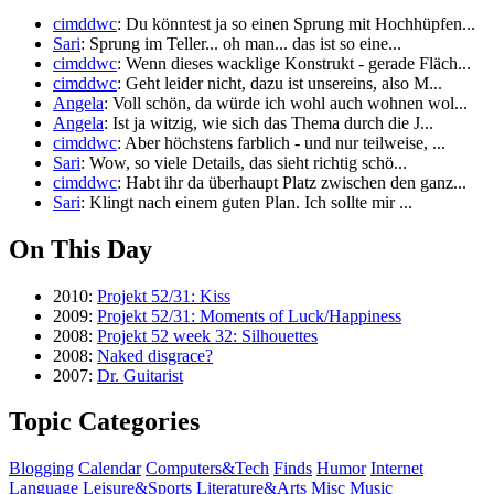
cimddwc
: Du könntest ja so einen Sprung mit Hochhüpfen...
Sari
: Sprung im Teller... oh man... das ist so eine...
cimddwc
: Wenn dieses wacklige Konstrukt - gerade Fläch...
cimddwc
: Geht leider nicht, dazu ist unsereins, also M...
Angela
: Voll schön, da würde ich wohl auch wohnen wol...
Angela
: Ist ja witzig, wie sich das Thema durch die J...
cimddwc
: Aber höchstens farblich - und nur teilweise, ...
Sari
: Wow, so viele Details, das sieht richtig schö...
cimddwc
: Habt ihr da überhaupt Platz zwischen den ganz...
Sari
: Klingt nach einem guten Plan. Ich sollte mir ...
On This Day
2010:
Projekt 52/31: Kiss
2009:
Projekt 52/31: Moments of Luck/Happiness
2008:
Projekt 52 week 32: Silhouettes
2008:
Naked disgrace?
2007:
Dr. Guitarist
Topic Categories
Blogging
Calendar
Computers&Tech
Finds
Humor
Internet
Language
Leisure&Sports
Literature&Arts
Misc
Music