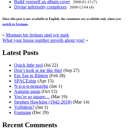
Build yourself an album cover
2008-01-15 (7)
Divine inferiority complexes
2008-12-04 (4)
Since this post is not available in English, the comments are available only when you
switch to German
.
«
Montags bis freitags sind wir stark
What your house number unveils about you!
»
Latest Posts
Quick little tool
(Jul 22)
Don’t look at me like this!
(Sep 27)
Ein Tag in Bildern
(Feb 28)
SPACEship
(Apr 15)
N-n-n-n-neunzehn
(Jan 1)
Autumn again
(Oct 15)
You’re so square…
(Mar 19)
Stephen Hawking (1942-2018)
(Mar 14)
Volljährig?
(Jan 1)
Framstag
(Dec 29)
Recent Comments