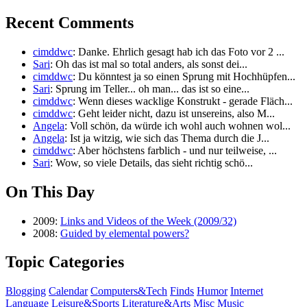
Recent Comments
cimddwc
: Danke. Ehrlich gesagt hab ich das Foto vor 2 ...
Sari
: Oh das ist mal so total anders, als sonst dei...
cimddwc
: Du könntest ja so einen Sprung mit Hochhüpfen...
Sari
: Sprung im Teller... oh man... das ist so eine...
cimddwc
: Wenn dieses wacklige Konstrukt - gerade Fläch...
cimddwc
: Geht leider nicht, dazu ist unsereins, also M...
Angela
: Voll schön, da würde ich wohl auch wohnen wol...
Angela
: Ist ja witzig, wie sich das Thema durch die J...
cimddwc
: Aber höchstens farblich - und nur teilweise, ...
Sari
: Wow, so viele Details, das sieht richtig schö...
On This Day
2009:
Links and Videos of the Week (2009/32)
2008:
Guided by elemental powers?
Topic Categories
Blogging
Calendar
Computers&Tech
Finds
Humor
Internet
Language
Leisure&Sports
Literature&Arts
Misc
Music