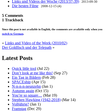
Links und Videos der Woche (2013/37-39)
2013-09-30
Die besten Filme
2008-12-15 (4)
5 Comments
1 Trackback
Since this post is not available in English, the comments are available only when you
switch to German
.
«
Links and Video of the Week (2010/02)
Der Goldfisch und der Telepath
»
Latest Posts
Quick little tool
(Jul 22)
Don’t look at me like this!
(Sep 27)
Ein Tag in Bildern
(Feb 28)
SPACEship
(Apr 15)
N-n-n-n-neunzehn
(Jan 1)
Autumn again
(Oct 15)
You’re so square…
(Mar 19)
Stephen Hawking (1942-2018)
(Mar 14)
Volljährig?
(Jan 1)
Framstag
(Dec 29)