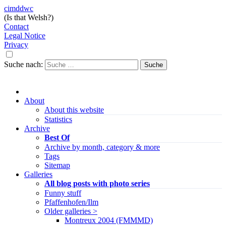
cimddwc
(Is that Welsh?)
Contact
Legal Notice
Privacy
Suche nach:
About
About this website
Statistics
Archive
Best Of
Archive by month, category & more
Tags
Sitemap
Galleries
All blog posts with photo series
Funny stuff
Pfaffenhofen/Ilm
Older galleries >
Montreux 2004 (FMMMD)