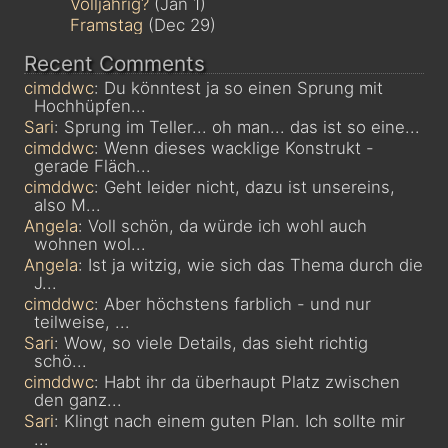
Volljährig?
(Jan 1)
Framstag
(Dec 29)
Recent Comments
cimddwc
: Du könntest ja so einen Sprung mit
Hochhüpfen...
Sari
: Sprung im Teller... oh man... das ist so eine...
cimddwc
: Wenn dieses wacklige Konstrukt -
gerade Fläch...
cimddwc
: Geht leider nicht, dazu ist unsereins,
also M...
Angela
: Voll schön, da würde ich wohl auch
wohnen wol...
Angela
: Ist ja witzig, wie sich das Thema durch die
J...
cimddwc
: Aber höchstens farblich - und nur
teilweise, ...
Sari
: Wow, so viele Details, das sieht richtig
schö...
cimddwc
: Habt ihr da überhaupt Platz zwischen
den ganz...
Sari
: Klingt nach einem guten Plan. Ich sollte mir
...