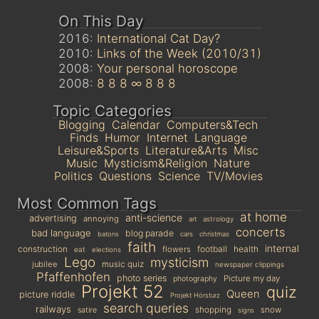
On This Day
2016:
International Cat Day?
2010:
Links of the Week (2010/31)
2008:
Your personal horoscope
2008:
8 8 8 ∞ 8 8 8
Topic Categories
Blogging
Calendar
Computers&Tech
Finds
Humor
Internet
Language
Leisure&Sports
Literature&Arts
Misc
Music
Mysticism&Religion
Nature
Politics
Questions
Science
TV/Movies
Most Common Tags
at home
anti-science
advertising
annoying
astrology
art
concerts
bad language
blog parade
batons
cars
christmas
faith
internal
construction
football
health
flowers
eat
elections
Lego
mysticism
jubilee
music quiz
newspaper clippings
Pfaffenhofen
photo series
Picture my day
photography
Projekt 52
quiz
Queen
picture riddle
Projekt Hörsturz
search queries
railways
shopping
snow
satire
signs