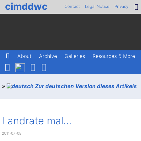
cimddwc
Contact
Legal Notice
Privacy
About
Archive
Galleries
Resources & More
»
Zur deutschen Version dieses Artikels
Landrate mal…
2011-07-08