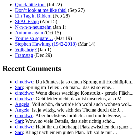
Quick little tool
(Jul 22)
Don’t look at me like this!
(Sep 27)
Ein Tag in Bildern
(Feb 28)
SPACEship
(Apr 15)
N-n-n-n-neunzehn
(Jan 1)
Autumn again
(Oct 15)
You’re so square…
(Mar 19)
Stephen Hawking (1942-2018)
(Mar 14)
Volljährig?
(Jan 1)
Framstag
(Dec 29)
Recent Comments
cimddwc
: Du könntest ja so einen Sprung mit Hochhüpfen...
Sari
: Sprung im Teller... oh man... das ist so eine...
cimddwc
: Wenn dieses wacklige Konstrukt - gerade Fläch...
cimddwc
: Geht leider nicht, dazu ist unsereins, also M...
Angela
: Voll schön, da würde ich wohl auch wohnen wol...
Angela
: Ist ja witzig, wie sich das Thema durch die J...
cimddwc
: Aber höchstens farblich - und nur teilweise, ...
Sari
: Wow, so viele Details, das sieht richtig schö...
cimddwc
: Habt ihr da überhaupt Platz zwischen den ganz...
Sari
: Klingt nach einem guten Plan. Ich sollte mir ...