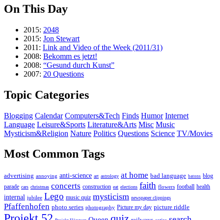
On This Day
2015:
2048
2015:
Jon Stewart
2011:
Link and Video of the Week (2011/31)
2008:
Bekomm es jetzt!
2008:
“Gesund durch Kunst”
2007:
20 Questions
Topic Categories
Blogging
Calendar
Computers&Tech
Finds
Humor
Internet
Language
Leisure&Sports
Literature&Arts
Misc
Music
Mysticism&Religion
Nature
Politics
Questions
Science
TV/Movies
Most Common Tags
at home
anti-science
bad language
advertising
blog
annoying
art
astrology
batons
faith
concerts
parade
construction
football
health
flowers
cars
christmas
eat
elections
Lego
mysticism
internal
jubilee
music quiz
newspaper clippings
Pfaffenhofen
photo series
picture riddle
Picture my day
photography
Projekt 52
quiz
search
Queen
railways