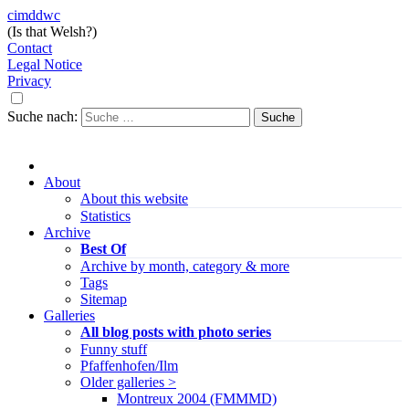
cimddwc
(Is that Welsh?)
Contact
Legal Notice
Privacy
Suche nach:
About
About this website
Statistics
Archive
Best Of
Archive by month, category & more
Tags
Sitemap
Galleries
All blog posts with photo series
Funny stuff
Pfaffenhofen/Ilm
Older galleries >
Montreux 2004 (FMMMD)