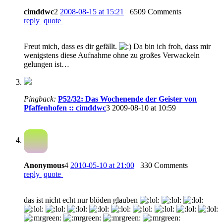
cimddwc
2
2008-08-15 at 15:21
6509 Comments
reply
quote
Freut mich, dass es dir gefällt.
Da bin ich froh, dass mir
wenigstens diese Aufnahme ohne zu großes Verwackeln
gelungen ist…
Pingback:
P52/32: Das Wochenende der Geister von
Pfaffenhofen :: cimddwc
3
2009-08-10 at 10:59
Anonymous
4
2010-05-10 at 21:00
330 Comments
reply
quote
das ist nicht echt nur blöden glauben