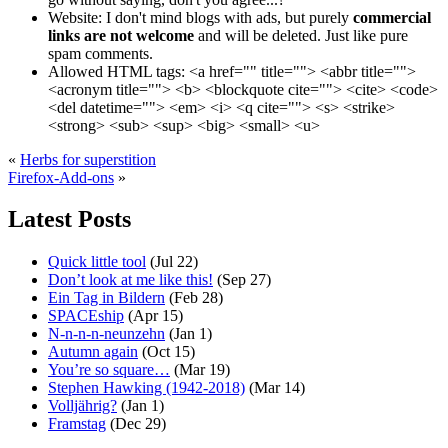
Website:
I don't mind blogs with ads, but purely
commercial
links are not welcome
and will be deleted. Just like pure
spam comments.
Allowed HTML tags:
<a href="" title=""> <abbr title="">
<acronym title=""> <b> <blockquote cite=""> <cite> <code>
<del datetime=""> <em> <i> <q cite=""> <s> <strike>
<strong> <sub> <sup> <big> <small> <u>
«
Herbs for superstition
Firefox-Add-ons
»
Latest Posts
Quick little tool
(Jul 22)
Don’t look at me like this!
(Sep 27)
Ein Tag in Bildern
(Feb 28)
SPACEship
(Apr 15)
N-n-n-n-neunzehn
(Jan 1)
Autumn again
(Oct 15)
You’re so square…
(Mar 19)
Stephen Hawking (1942-2018)
(Mar 14)
Volljährig?
(Jan 1)
Framstag
(Dec 29)