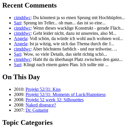
Recent Comments
cimddwc
: Du könntest ja so einen Sprung mit Hochhüpfen...
Sari
: Sprung im Teller... oh man... das ist so eine...
cimddwc
: Wenn dieses wacklige Konstrukt - gerade Fläch...
cimddwc
: Geht leider nicht, dazu ist unsereins, also M...
Angela
: Voll schön, da würde ich wohl auch wohnen wol...
Angela
: Ist ja witzig, wie sich das Thema durch die J...
cimddwc
: Aber höchstens farblich - und nur teilweise, ...
Sari
: Wow, so viele Details, das sieht richtig schö...
cimddwc
: Habt ihr da überhaupt Platz zwischen den ganz...
Sari
: Klingt nach einem guten Plan. Ich sollte mir ...
On This Day
2010:
Projekt 52/31: Kiss
2009:
Projekt 52/31: Moments of Luck/Happiness
2008:
Projekt 52 week 32: Silhouettes
2008:
Naked disgrace?
2007:
Dr. Guitarist
Topic Categories