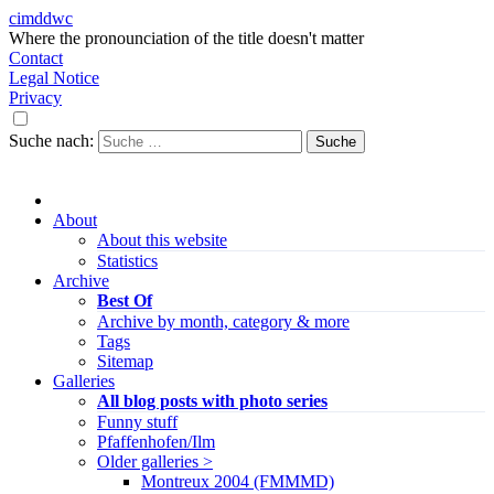
cimddwc
Where the pronounciation of the title doesn't matter
Contact
Legal Notice
Privacy
Suche nach:
About
About this website
Statistics
Archive
Best Of
Archive by month, category & more
Tags
Sitemap
Galleries
All blog posts with photo series
Funny stuff
Pfaffenhofen/Ilm
Older galleries >
Montreux 2004 (FMMMD)