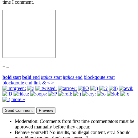
time I comment.
+
–
bold
start
bold
end
italics
start
italics
end
blockqoute start
blockqoute end
link
&
<
>
more »
Moderation:
Comments from first-time commentators must be
approved manually before they appear.
Behave yourself!
No insults, no illegal content, etc.! Should
go without saying, don't you agree...?