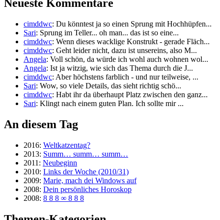
Neueste Kommentare
cimddwc
: Du könntest ja so einen Sprung mit Hochhüpfen...
Sari
: Sprung im Teller... oh man... das ist so eine...
cimddwc
: Wenn dieses wacklige Konstrukt - gerade Fläch...
cimddwc
: Geht leider nicht, dazu ist unsereins, also M...
Angela
: Voll schön, da würde ich wohl auch wohnen wol...
Angela
: Ist ja witzig, wie sich das Thema durch die J...
cimddwc
: Aber höchstens farblich - und nur teilweise, ...
Sari
: Wow, so viele Details, das sieht richtig schö...
cimddwc
: Habt ihr da überhaupt Platz zwischen den ganz...
Sari
: Klingt nach einem guten Plan. Ich sollte mir ...
An diesem Tag
2016:
Weltkatzentag?
2013:
Summ… summ… summ…
2011:
Neubeginn
2010:
Links der Woche (2010/31)
2009:
Marie, mach dei Windows auf
2008:
Dein persönliches Horoskop
2008:
8 8 8 ∞ 8 8 8
Themen-Kategorien