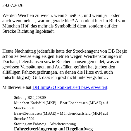
29.07.2026
Werden Weichen zu weich, wenn’s heiß ist, und wenn ja – oder
auch wenn nein –, warum gerade hier? Also nicht hier im Bild von
München Hbf, das mehr als Symbolbild dient, sondern auf der
Strecke Richtung Ingolstadt.
Heute Nachmittag jedenfalls hatte der Streckenagent von DB Regio
schon zeitweise eingleisigen Betrieb wegen Weichenstörungen in
Dachau, Petershausen sowie Reichertshausen gemeldet, was zu
gewissen Verspätungen und Ausfällen geführt hat (neben den
allfälligen Fahrzeugstörungen, an denen die Hitze evtl. auch
mitschuldig ist). Gut, dass ich grad nicht unterwegs bin…
Mittlerweile hat
DB InfraGO konkretisiert bzw. erweitert
:
Störung BZI_29869
München-Karlsfeld (MKF) – Baar-Ebenhausen (MBAE) auf
Strecke 5501
Baar-Ebenhausen (MBAE) – München-Karlsfeld (MKF) auf
Strecke 5501
Störung am Fahrweg – Weichenstörung
Fahrzeitverlängerung auf Regellaufweg