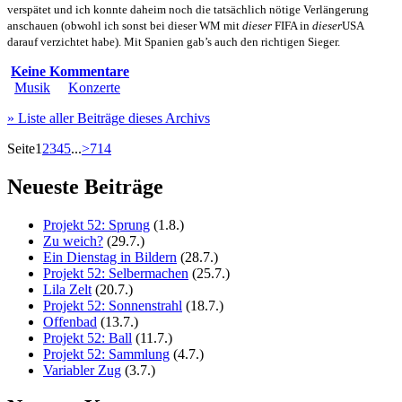
verspätet und ich konnte daheim noch die tatsächlich nötige Verlängerung
anschauen (obwohl ich sonst bei dieser WM mit
dieser
FIFA in
dieser
USA
darauf verzichtet habe). Mit Spanien gab’s auch den richtigen Sieger.
Keine Kommentare
Musik
Konzerte
» Liste aller Beiträge dieses Archivs
Seite
1
2
3
4
5
...
>
714
Neueste Beiträge
Projekt 52: Sprung
(1.8.)
Zu weich?
(29.7.)
Ein Dienstag in Bildern
(28.7.)
Projekt 52: Selbermachen
(25.7.)
Lila Zelt
(20.7.)
Projekt 52: Sonnenstrahl
(18.7.)
Offenbad
(13.7.)
Projekt 52: Ball
(11.7.)
Projekt 52: Sammlung
(4.7.)
Variabler Zug
(3.7.)