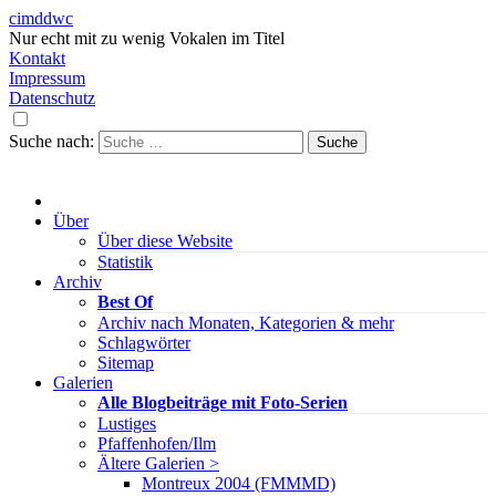
cimddwc
Nur echt mit zu wenig Vokalen im Titel
Kontakt
Impressum
Datenschutz
Suche nach:
Über
Über diese Website
Statistik
Archiv
Best Of
Archiv nach Monaten, Kategorien & mehr
Schlagwörter
Sitemap
Galerien
Alle Blogbeiträge mit Foto-Serien
Lustiges
Pfaffenhofen/Ilm
Ältere Galerien >
Montreux 2004 (FMMMD)