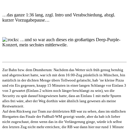
…das ganze 1:36 lang, zzgl. Intro und Verabschiedung, abzgl.
kurzer Vorzugabepause…
…und so war auch dieses ein großartiges Deep-Purple-
Konzert, mein sechstes mittlerweile.
Zur Bahn bzw. dem Drumherum: Nachdem das Wetter sich früh genug beruhig
und abgetrocknet hatte, war ich mit dem 16:00-Zug pünktlich in München, bin
natürlich in der dichten Menge übers Tollwood gelatscht, hab ’ne kleine Pizza
und ein Eis gegessen, knapp 15 Minuten in einer langen Schlange vor Einlass 3
von 3 gewartet (Einlass 2 schien noch länger beschlangt zu sein), wo die
Security zu spät darauf hingewiesen hatte, dass an Einlass 1 mit mehr Spuren
alles frei wäre, aber der Weg dorthin wäre ähnlich lang gewesen als meine
Restwartezeit.
Auf dem Rückweg zur Tram zur drittletzten RB war zu sehen, dass im südlichen
Biergarten das Finale der Fußball-WM gezeigt wurde, aber da hab ich lieber
nicht zugeschaut, denn wenn das in die Verlängerung ginge, würde ich selbst
den letzten Zug nicht mehr erreichen; die RB war dann hier nur rund 1 Minute