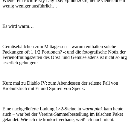
Wieder ein Picture My Day Day #pmdd2026, heute vielleicht ein
wenig weniger ausführlich…
Es wird warm…
Gemüsebällchen zum Mittagessen – warum enthalten solche
Packungen oft 1 1/2 Portionen? -; und die fotografische Notiz der
Ferienöffnungszeiten des Obst- und Gemüseladens ist nicht so arg
leserlich gelungen:
Kurz mal zu Diablo IV; zum Abendessen der seltene Fall von
Brotaufstrich mit Ei und Spuren von Speck:
Eine nachgelieferte Ladung 1×2-Steine in
warm pink
kam heute
auch – war bei der Vereins-Sammelbestellung im falschen Paket
gelandet. Wie ich die konkret verbaue, weiß ich noch nicht.