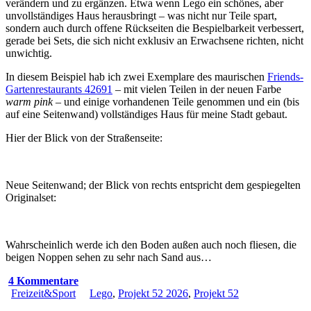
verändern und zu ergänzen. Etwa wenn Lego ein schönes, aber
unvollständiges Haus herausbringt – was nicht nur Teile spart,
sondern auch durch offene Rückseiten die Bespielbarkeit verbessert,
gerade bei Sets, die sich nicht exklusiv an Erwachsene richten, nicht
unwichtig.
In diesem Beispiel hab ich zwei Exemplare des maurischen
Friends-
Gartenrestaurants 42691
– mit vielen Teilen in der neuen Farbe
warm pink
– und einige vorhandenen Teile genommen und ein (bis
auf eine Seitenwand) vollständiges Haus für meine Stadt gebaut.
Hier der Blick von der Straßenseite:
Neue Seitenwand; der Blick von rechts entspricht dem gespiegelten
Originalset:
Wahrscheinlich werde ich den Boden außen auch noch fliesen, die
beigen Noppen sehen zu sehr nach Sand aus…
4 Kommentare
Freizeit&Sport
Lego
,
Projekt 52 2026
,
Projekt 52