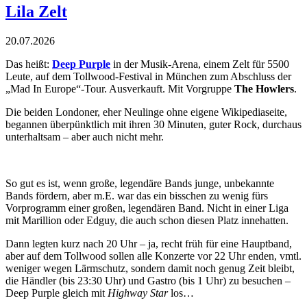
Lila Zelt
20.07.2026
Das heißt:
Deep Purple
in der Musik-Arena, einem Zelt für 5500
Leute, auf dem Tollwood-Festival in München zum Abschluss der
„Mad In Europe“-Tour. Ausverkauft. Mit Vorgruppe
The Howlers
.
Die beiden Londoner, eher Neulinge ohne eigene Wikipediaseite,
begannen überpünktlich mit ihren 30 Minuten, guter Rock, durchaus
unterhaltsam – aber auch nicht mehr.
So gut es ist, wenn große, legendäre Bands junge, unbekannte
Bands fördern, aber m.E. war das ein bisschen zu wenig fürs
Vorprogramm einer großen, legendären Band. Nicht in einer Liga
mit Marillion oder Edguy, die auch schon diesen Platz innehatten.
Dann legten kurz nach 20 Uhr – ja, recht früh für eine Hauptband,
aber auf dem Tollwood sollen alle Konzerte vor 22 Uhr enden, vmtl.
weniger wegen Lärmschutz, sondern damit noch genug Zeit bleibt,
die Händler (bis 23:30 Uhr) und Gastro (bis 1 Uhr) zu besuchen –
Deep Purple gleich mit
Highway Star
los…