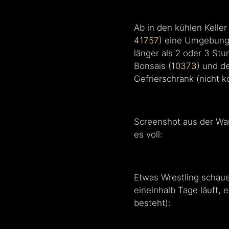
Ab in den kühlen Kelle
41757
) eine Umgebung 
länger als 2 oder 3 St
Bonsais (
10373
) und d
Gefrierschrank (nicht k
Screenshot aus der War
es voll:
Etwas Wrestling schaue
eineinhalb Tage läuft,
besteht):