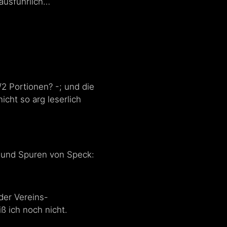
ausführlich…
2 Portionen? -; und die
cht so arg leserlich
i und Spuren von Speck:
der Vereins-
ß ich noch nicht.