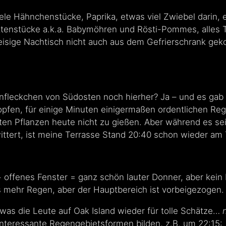
le Hähnchenstücke, Paprika, etwas viel Zwiebel darin, e
tenstücke a.k.a. Babymöhren und Rösti-Pommes, alles T
eisige Nachtisch nicht auch aus dem Gefrierschrank ge
nfleckchen von Südosten noch hierher? Ja – und es gab 
opfen, für einige Minuten einigermaßen ordentlichen Rege
ten Pflanzen heute nicht zu gießen. Aber während es sei
ttert, ist meine Terrasse Stand 20:40 schon wieder a
 + offenes Fenster = ganz schön lauter Donner, aber kein 
 mehr Regen, aber der Hauptbereich ist vorbeigezogen.
was die Leute auf Oak Island wieder für tolle Schätze…
interessante Regengebietsformen bilden, z.B. um 22:15: