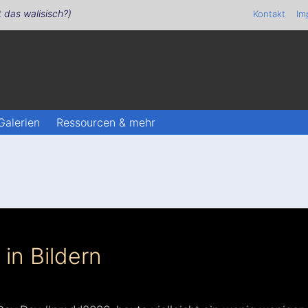
t das walisisch?)
Kontakt
Im
Galerien
Ressourcen & mehr
 in Bildern