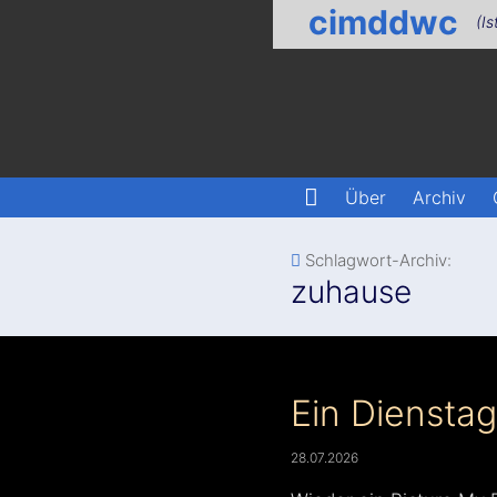
cimddwc
(Is
Über
Archiv
Schlagwort-Archiv:
zuhause
Ein Dienstag
28.07.2026