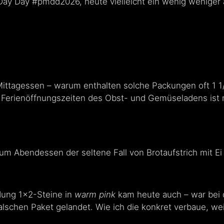
Day Day #pmdd2026, heute vielleicht ein wenig weniger 
tagessen – warum enthalten solche Packungen oft 1 1/
r Ferienöffnungszeiten des Obst- und Gemüseladens ist ni
 zum Abendessen der seltene Fall von Brotaufstrich mit E
dung 1×2-Steine in
warm pink
kam heute auch – war bei 
lschen Paket gelandet. Wie ich die konkret verbaue, wei