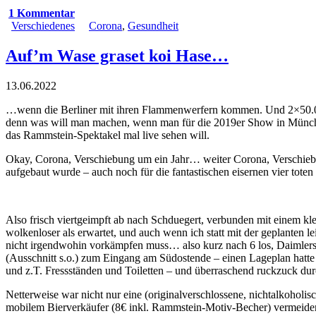
1 Kommentar
Verschiedenes
Corona
,
Gesundheit
Auf’m Wase graset koi Hase…
13.06.2022
…wenn die Berliner mit ihren Flammenwerfern kommen. Und 2×50.
denn was will man machen, wenn man für die 2019er Show in München
das Rammstein-Spektakel mal live sehen will.
Okay, Corona, Verschiebung um ein Jahr… weiter Corona, Verschiebu
aufgebaut wurde – auch noch für die fantastischen eisernen vier tote
Also frisch viertgeimpft ab nach Schduegert, verbunden mit einem kle
wolkenloser als erwartet, und auch wenn ich statt mit der geplante
nicht irgendwohin vorkämpfen muss… also kurz nach 6 los, Daimlers
(Ausschnitt s.o.) zum Eingang am Südostende – einen Lageplan hatte 
und z.T. Fressständen und Toiletten – und überraschend ruckzuck durc
Netterweise war nicht nur eine (originalverschlossene, nichtalkohol
mobilem Bierverkäufer (8€ inkl. Rammstein-Motiv-Becher) vermeidend 