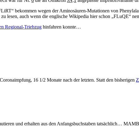
ech war für Nr.
6
die an Omikron
JN
.
1
angepasste Impfstoffvariante 
LiRT“ bekommen wegen der Aminosäuren-Mutationen von Phenylalanin (
 zu lesen, auch wenn die englische Wikipedia hier schon „FLuQE“ n
ven Regional-Triebzug
hinfahren konnte…
 Coronaimpfung, 16 1/2 Monate nach der letzten. Statt den bisherigen
Z
permutieren und erhalten aus den Anfangsbuchstaben tatsächlich… MAM