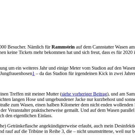
000 Besucher. Nämlich für
Rammstein
auf dem Cannstatter Wasen am F
 keine Tickets mehr bekommen hat und sich freut, dass es für 2020 
ng um ein weiteres Jahr und einige Meter vom Stadion auf den Wasen
n Jungfrauenhosen
1
– da das Stadion für irgendeinen Kick in zwei Jahr
inen Treffen mit meiner Mutter (
siehe vorheriger Beitrag
), und am Sams
n leichten langen Hose und umgebundener Jacke nur kurzbehost und so
traße zum Wasen, einen halben Kilometer dem nicht enden wollenden 
der Veranstalter praktischerweise gemailt. Und auf dem Wasen paralle
h den eigentlichen Einlass.
ische) Getränkeflasche angekündigterweise erlaubt, auch mein Desinfek
rauf auf die Tribüne in Reihe 3, die – nicht unumstrittene, weil nur