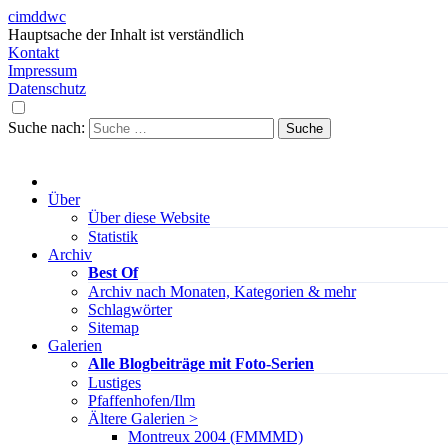
cimddwc
Hauptsache der Inhalt ist verständlich
Kontakt
Impressum
Datenschutz
Suche nach:
Über
Über diese Website
Statistik
Archiv
Best Of
Archiv nach Monaten, Kategorien & mehr
Schlagwörter
Sitemap
Galerien
Alle Blogbeiträge mit Foto-Serien
Lustiges
Pfaffenhofen/Ilm
Ältere Galerien >
Montreux 2004 (FMMMD)