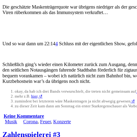
Die geschätzte Maskenträgerquote war übrigens niedriger als der g
Viren rüberkommen als das Immunsystem verkraftet…
Und so war dann um 22:14
4
Schluss mit der eigentlichen Show, gef
Schließlich ging’s wieder einen Kilometer zurück zum Ausgang, denn 
den seitlichen Notausgängen fahrende Stadtbahn förderlich für zigta
bequem vorankamen – wobei ich natürlich nicht zum Bahnhof bin, weil
Kurzbehostsein war’s da übrigens noch nicht.
okay, da hab ich drei Bands verwurschtelt, die treten nicht gemeinsam auf
mehr z.B.
hier
.
↺
zumindest bei letzterem wäre Maskentragen ja nicht abwegig gewesen
↺
zu dieser Zeit kam dann am Sonntag ein erster Starkregenschauer als Vorb
Keine Kommentare
Musik
Corona
,
Feuer
,
Konzerte
Zahlenspielerei #3