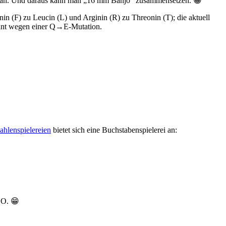
dran. Und daraus kann man „16 mm Banjo“ zusammensetzen. 😁
F) zu Leucin (L) und Arginin (R) zu Threonin (T); die aktuell
ennt wegen einer Q→E-Mutation.
ahlenspielereien
bietet sich eine Buchstabenspielerei an:
BO. 😁