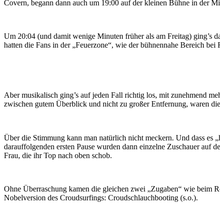
Covern, begann dann auch um 19:00 auf der kleinen Bühne in der Mit
Um 20:04 (und damit wenige Minuten früher als am Freitag) ging’s dan
hatten die Fans in der „Feuerzone“, wie der bühnennahe Bereich bei
Aber musikalisch ging’s auf jeden Fall richtig los, mit zunehmend me
zwischen gutem Überblick und nicht zu großer Entfernung, waren die
Über die Stimmung kann man natürlich nicht meckern. Und dass es „hi
darauffolgenden ersten Pause wurden dann einzelne Zuschauer auf de
Frau, die ihr Top nach oben schob.
Ohne Überraschung kamen die gleichen zwei „Zugaben“ wie beim Res
Nobelversion des Croudsurfings: Croudschlauchbooting (s.o.).