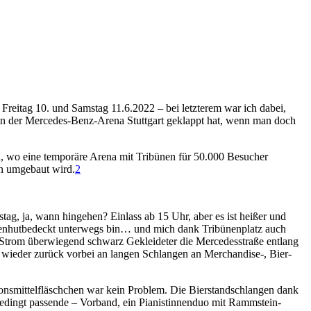
reitag 10. und Samstag 11.6.2022 – bei letzterem war ich dabei,
in der Mercedes-Benz-Arena Stuttgart geklappt hat, wenn man doch
, wo eine temporäre Arena mit Tribünen für 50.000 Besucher
en umgebaut wird.
2
tag, ja, wann hingehen? Einlass ab 15 Uhr, aber es ist heißer und
nnenhutbedeckt unterwegs bin… und mich dank Tribünenplatz auch
Strom überwiegend schwarz Gekleideter die Mercedesstraße entlang
l wieder zurück vorbei an langen Schlangen an Merchandise-, Bier-
tionsmittelfläschchen war kein Problem. Die Bierstandschlangen dank
 bedingt passende – Vorband, ein Pianistinnenduo mit Rammstein-