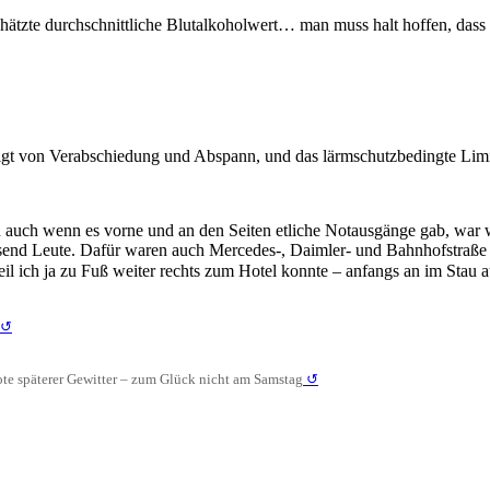
eschätzte durchschnittliche Blutalkoholwert… man muss halt hoffen, d
olgt von Verabschiedung und Abspann, und das lärmschutzbedingte Lim
auch wenn es vorne und an den Seiten etliche Notausgänge gab, war we
usend Leute. Dafür waren auch Mercedes-, Daimler- und Bahnhofstraße f
 ich ja zu Fuß weiter rechts zum Hotel konnte – anfangs an im Stau a
↺
ote späterer Gewitter – zum Glück nicht am Samstag
↺