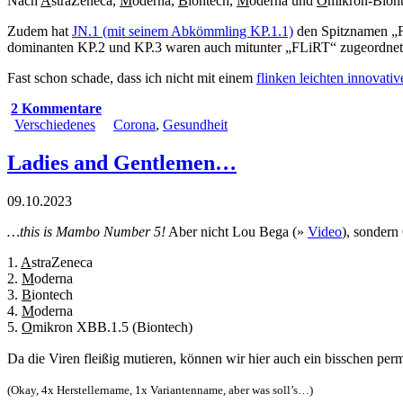
Nach
A
straZeneca,
M
oderna,
B
iontech,
M
oderna und
O
mikron-Biont
Zudem hat
JN.1 (mit seinem Abkömmling KP.1.1)
den Spitznamen „F
dominanten KP.2 und KP.3 waren auch mitunter „FLiRT“ zugeordnet
Fast schon schade, dass ich nicht mit einem
flinken leichten innovati
2 Kommentare
Verschiedenes
Corona
,
Gesundheit
Ladies and Gentlemen…
09.10.2023
…this is Mambo Number 5!
Aber nicht Lou Bega (»
Video
), sondern
1.
A
straZeneca
2.
M
oderna
3.
B
iontech
4.
M
oderna
5.
O
mikron XBB.1.5 (Biontech)
Da die Viren fleißig mutieren, können wir hier auch ein bisschen 
(Okay, 4x Herstellername, 1x Variantenname, aber was soll’s…)