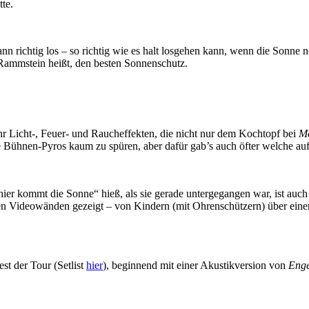
te.
n richtig los – so richtig wie es halt losgehen kann, wenn die Sonne 
 Rammstein heißt, den besten Sonnenschutz.
hr Licht-, Feuer- und Raucheffekten, die nicht nur dem Kochtopf bei
Me
 Bühnen-Pyros kaum zu spüren, aber dafür gab’s auch öfter welche auf
er kommt die Sonne“ hieß, als sie gerade untergegangen war, ist auch 
n Videowänden gezeigt – von Kindern (mit Ohrenschützern) über einen
t der Tour (Setlist
hier
), beginnend mit einer Akustikversion von
Enge