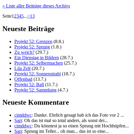
» Liste aller Beiträge dieses Archivs
Seite
1
2
3
4
5
...
>
13
Neueste Beiträge
Projekt 52: Grenzen
(8.8.)
Projekt 52: Sprung
(1.8.)
Zu weich?
(29.7.)
Ein Dienstag in Bildern
(28.7.)
Projekt 52: Selbermachen
(25.7.)
Lila Zelt
(20.7.)
Projekt 52: Sonnenstrahl
(18.7.)
Offenbad
(13.7.)
Projekt 52: Ball
(11.7.)
Projekt 52: Sammlung
(4.7.)
Neueste Kommentare
cimddwc
: Danke. Ehrlich gesagt hab ich das Foto vor 2 ...
Sari
: Oh das ist mal so total anders, als sonst dei...
cimddwc
: Du könntest ja so einen Sprung mit Hochhüpfen...
Sari
: Sprung im Teller... oh man... das ist so eine...