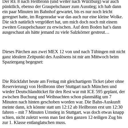
Der RE 8 nach Heilbronn (und weiter nach Würzburg) war auch
pünktlich, ebenso der Graupelschauer zum Ausstieg; ich hab dann
ein paar Minuten im Bahnhof gewartet, bis es nur noch leicht
geregnet hatte, im Regenradar war das auch nur eine kleine Wolke.
Die sich natürlich vergrößert hat, um mich doch noch mit einem
zweiten Graupelschauer zu erwischen. Auf dem Boden hat’s dann
ausgeschaut als hätte jemand zu viele Salzkörner gestreut…
Dieses Pärchen aus zwei MEX 12 von und nach Tübingen mit nicht
ganz idealem Zeitpunkt des Auslösens ist mir am Mittwoch beim
Spaziergang begegnet:
Die Rückfahrt heute am Freitag mit gleichartigem Ticket (aber ohne
Reservierung) von Heilbronn über Stuttgart nach München und
wieder Deutschlandticket für den Rest war mit ICE 595 geplant, der
zwischen Buchung und Weihnachten schon planmäßig um 7
Minuten nach hinten geschoben worden war. Die Bahn-Auskunft
meinte dann, ich könnte statt um 12:12 ab Heilbronn erst um 12:30
fahren – mit 7 Minuten Umstieg in Stuttgart, was doch etwas knapp
schien, nicht zuletzt wenn man fast den ganzen 12-teiligen Zug bis
zur 1. Klasse entlanglatschen muss.