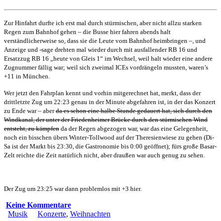
Zur Hinfahrt durfte ich erst mal durch stürmischen, aber nicht allzu starken
Regen zum Bahnhof gehen – die Busse hier fahren abends halt
verständlicherweise so, dass sie die Leute vom Bahnhof heimbringen –, und
Anzeige und -sage drehten mal wieder durch mit ausfallender RB 16 und
Ersatzzug RB 16 „heute von Gleis 1“ im Wechsel, weil halt wieder eine andere
Zugnummer fällig war; weil sich zweimal ICEs vordrängeln mussten, waren’s
+11 in München.
Wer jetzt den Fahrplan kennt und vorhin mitgerechnet hat, merkt, dass der
drittletzte Zug um 22:23 genau in der Minute abgefahren ist, in der das Konzert
zu Ende war – aber
da es schon eine halbe Stunde gedauert hat, sich durch den
Windkanal, der unter der Friedenheimer Brücke durch den stürmischen Wind
entsteht, zu kämpfen
da der Regen abgezogen war, war das eine Gelegenheit,
noch ein bisschen übers Winter-Tollwood auf der Theresienwiese zu gehen (Di-
Sa ist der Markt bis 23:30, die Gastronomie bis 0:00 geöffnet); fürs große Basar-
Zelt reichte die Zeit natürlich nicht, aber draußen war auch genug zu sehen.
Der Zug um 23:25 war dann problemlos mit +3 hier.
Keine Kommentare
Musik
Konzerte
,
Weihnachten