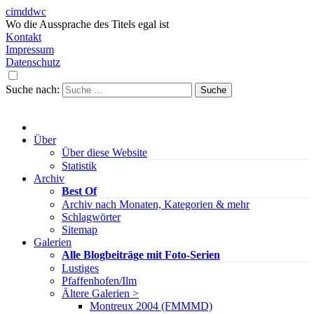
cimddwc
Wo die Aussprache des Titels egal ist
Kontakt
Impressum
Datenschutz
Suche nach:
Über
Über diese Website
Statistik
Archiv
Best Of
Archiv nach Monaten, Kategorien & mehr
Schlagwörter
Sitemap
Galerien
Alle Blogbeiträge mit Foto-Serien
Lustiges
Pfaffenhofen/Ilm
Ältere Galerien >
Montreux 2004 (FMMMD)