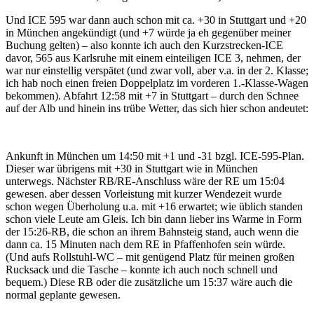
Und ICE 595 war dann auch schon mit ca. +30 in Stuttgart und +20
in München angekündigt (und +7 würde ja eh gegenüber meiner
Buchung gelten) – also konnte ich auch den Kurzstrecken-ICE
davor, 565 aus Karlsruhe mit einem einteiligen ICE 3, nehmen, der
war nur einstellig verspätet (und zwar voll, aber v.a. in der 2. Klasse;
ich hab noch einen freien Doppelplatz im vorderen 1.-Klasse-Wagen
bekommen). Abfahrt 12:58 mit +7 in Stuttgart – durch den Schnee
auf der Alb und hinein ins trübe Wetter, das sich hier schon andeutet:
Ankunft in München um 14:50 mit +1 und -31 bzgl. ICE-595-Plan.
Dieser war übrigens mit +30 in Stuttgart wie in München
unterwegs. Nächster RB/RE-Anschluss wäre der RE um 15:04
gewesen. aber dessen Vorleistung mit kurzer Wendezeit wurde
schon wegen Überholung u.a. mit +16 erwartet; wie üblich standen
schon viele Leute am Gleis. Ich bin dann lieber ins Warme in Form
der 15:26-RB, die schon an ihrem Bahnsteig stand, auch wenn die
dann ca. 15 Minuten nach dem RE in Pfaffenhofen sein würde.
(Und aufs Rollstuhl-WC – mit genügend Platz für meinen großen
Rucksack und die Tasche – konnte ich auch noch schnell und
bequem.) Diese RB oder die zusätzliche um 15:37 wäre auch die
normal geplante gewesen.