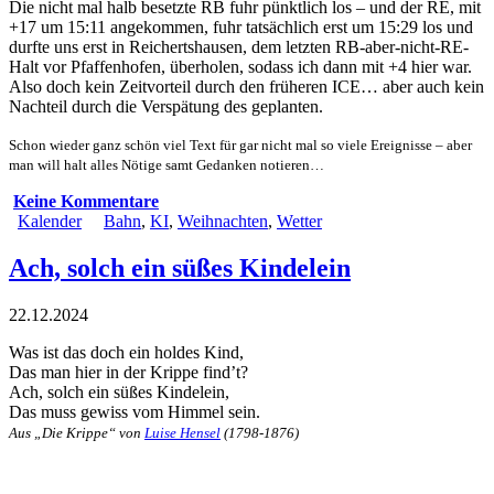
Die nicht mal halb besetzte RB fuhr pünktlich los – und der RE, mit
+17 um 15:11 angekommen, fuhr tatsächlich erst um 15:29 los und
durfte uns erst in Reichertshausen, dem letzten RB-aber-nicht-RE-
Halt vor Pfaffenhofen, überholen, sodass ich dann mit +4 hier war.
Also doch kein Zeitvorteil durch den früheren ICE… aber auch kein
Nachteil durch die Verspätung des geplanten.
Schon wieder ganz schön viel Text für gar nicht mal so viele Ereignisse – aber
man will halt alles Nötige samt Gedanken notieren…
Keine Kommentare
Kalender
Bahn
,
KI
,
Weihnachten
,
Wetter
Ach, solch ein süßes Kindelein
22.12.2024
Was ist das doch ein holdes Kind,
Das man hier in der Krippe find’t?
Ach, solch ein süßes Kindelein,
Das muss gewiss vom Himmel sein.
Aus „Die Krippe“ von
Luise Hensel
(1798-1876)