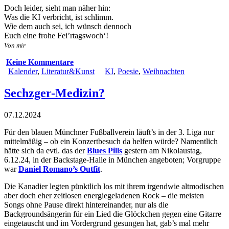
Doch leider, sieht man näher hin:
Was die KI verbricht, ist schlimm.
Wie dem auch sei, ich wünsch dennoch
Euch eine frohe Fei’rtagswoch‘!
Von mir
Keine Kommentare
Kalender
,
Literatur&Kunst
KI
,
Poesie
,
Weihnachten
Sechzger-Medizin?
07.12.2024
Für den blauen Münchner Fußballverein läuft’s in der 3. Liga nur
mittelmäßig – ob ein Konzertbesuch da helfen würde? Namentlich
hätte sich da evtl. das der
Blues Pills
gestern am Nikolaustag,
6.12.24, in der Backstage-Halle in München angeboten; Vorgruppe
war
Daniel Romano’s Outfit
.
Die Kanadier legten pünktlich los mit ihrem irgendwie altmodischen
aber doch eher zeitlosen energiegeladenen Rock – die meisten
Songs ohne Pause direkt hintereinander, nur als die
Backgroundsängerin für ein Lied die Glöckchen gegen eine Gitarre
eingetauscht und im Vordergrund gesungen hat, gab’s mal mehr