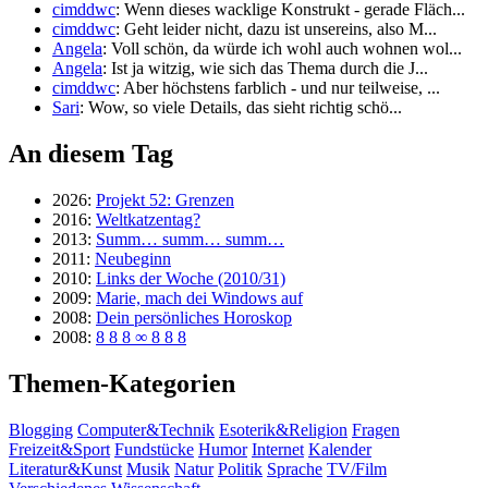
cimddwc
: Wenn dieses wacklige Konstrukt - gerade Fläch...
cimddwc
: Geht leider nicht, dazu ist unsereins, also M...
Angela
: Voll schön, da würde ich wohl auch wohnen wol...
Angela
: Ist ja witzig, wie sich das Thema durch die J...
cimddwc
: Aber höchstens farblich - und nur teilweise, ...
Sari
: Wow, so viele Details, das sieht richtig schö...
An diesem Tag
2026:
Projekt 52: Grenzen
2016:
Weltkatzentag?
2013:
Summ… summ… summ…
2011:
Neubeginn
2010:
Links der Woche (2010/31)
2009:
Marie, mach dei Windows auf
2008:
Dein persönliches Horoskop
2008:
8 8 8 ∞ 8 8 8
Themen-Kategorien
Blogging
Computer&Technik
Esoterik&Religion
Fragen
Freizeit&Sport
Fundstücke
Humor
Internet
Kalender
Literatur&Kunst
Musik
Natur
Politik
Sprache
TV/Film