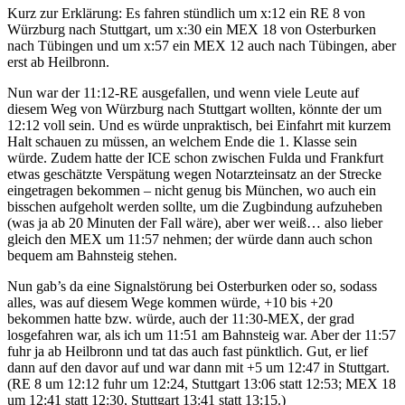
Kurz zur Erklärung: Es fahren stündlich um x:12 ein RE 8 von
Würzburg nach Stuttgart, um x:30 ein MEX 18 von Osterburken
nach Tübingen und um x:57 ein MEX 12 auch nach Tübingen, aber
erst ab Heilbronn.
Nun war der 11:12-RE ausgefallen, und wenn viele Leute auf
diesem Weg von Würzburg nach Stuttgart wollten, könnte der um
12:12 voll sein. Und es würde unpraktisch, bei Einfahrt mit kurzem
Halt schauen zu müssen, an welchem Ende die 1. Klasse sein
würde. Zudem hatte der ICE schon zwischen Fulda und Frankfurt
etwas geschätzte Verspätung wegen Notarzteinsatz an der Strecke
eingetragen bekommen – nicht genug bis München, wo auch ein
bisschen aufgeholt werden sollte, um die Zugbindung aufzuheben
(was ja ab 20 Minuten der Fall wäre), aber wer weiß… also lieber
gleich den MEX um 11:57 nehmen; der würde dann auch schon
bequem am Bahnsteig stehen.
Nun gab’s da eine Signalstörung bei Osterburken oder so, sodass
alles, was auf diesem Wege kommen würde, +10 bis +20
bekommen hatte bzw. würde, auch der 11:30-MEX, der grad
losgefahren war, als ich um 11:51 am Bahnsteig war. Aber der 11:57
fuhr ja ab Heilbronn und tat das auch fast pünktlich. Gut, er lief
dann auf den davor auf und war dann mit +5 um 12:47 in Stuttgart.
(RE 8 um 12:12 fuhr um 12:24, Stuttgart 13:06 statt 12:53; MEX 18
um 12:41 statt 12:30, Stuttgart 13:41 statt 13:15.)