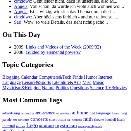
cimddwc
: Geht leider nicht, dazu ist unsereins, also M...
Angela
: Voll schön, da würde ich wohl auch wohnen wol...
Angela
: Ist ja witzig, wie sich das Thema durch die J...
cimddwc
: Aber höchstens farblich - und nur teilweise, ...
Sari
: Wow, so viele Details, das sieht richtig schö...
On This Day
2009:
Links and Videos of the Week (2009/32)
2008:
Guided by elemental powers?
Topic Categories
Blogging
Calendar
Computers&Tech
Finds
Humor
Internet
Language
Leisure&Sports
Literature&Arts
Misc
Music
Mysticism&Religion
Nature
Politics
Questions
Science
TV/Movies
Most Common Tags
at home
anti-science
bad language
advertising
blog
annoying
astrology
art
batons
faith
concerts
parade
construction
football
health
flowers
cars
christmas
eat
elections
Lego
mysticism
internal
jubilee
music quiz
newspaper clippings