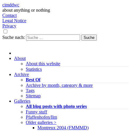
cimddwc
about anything or nothing
Contact
Legal Notice
Privacy
Suche nach:
About
About this website
Statistics
Archive
Best Of
Archive by month, category & more
Tags
Sitemap
Galleries
All blog posts with photo series
Funny stuff
Pfaffenhofen/Ilm
Older galleries >
Montreux 2004 (FMMMD)