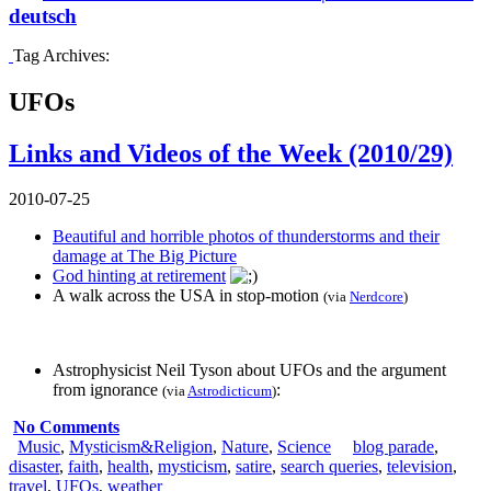
deutsch
Tag Archives:
UFOs
Links and Videos of the Week (2010/29)
2010-07-25
Beautiful and horrible photos of thunderstorms and their
damage at The Big Picture
God hinting at retirement
A walk across the USA in stop-motion
(via
Nerdcore
)
Astrophysicist Neil Tyson about UFOs and the argument
from ignorance
:
(via
Astrodicticum
)
No Comments
Music
,
Mysticism&Religion
,
Nature
,
Science
blog parade
,
disaster
,
faith
,
health
,
mysticism
,
satire
,
search queries
,
television
,
travel
,
UFOs
,
weather