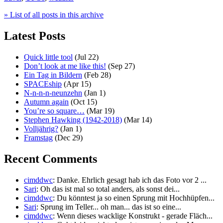
» List of all posts in this archive
Latest Posts
Quick little tool
(Jul 22)
Don’t look at me like this!
(Sep 27)
Ein Tag in Bildern
(Feb 28)
SPACEship
(Apr 15)
N-n-n-n-neunzehn
(Jan 1)
Autumn again
(Oct 15)
You’re so square…
(Mar 19)
Stephen Hawking (1942-2018)
(Mar 14)
Volljährig?
(Jan 1)
Framstag
(Dec 29)
Recent Comments
cimddwc
: Danke. Ehrlich gesagt hab ich das Foto vor 2 ...
Sari
: Oh das ist mal so total anders, als sonst dei...
cimddwc
: Du könntest ja so einen Sprung mit Hochhüpfen...
Sari
: Sprung im Teller... oh man... das ist so eine...
cimddwc
: Wenn dieses wacklige Konstrukt - gerade Fläch...