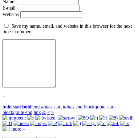
Name:
E-mail:
Website:
Save my name, email, and website in this browser for the next
time I comment.
+
–
bold
start
bold
end
italics
start
italics
end
blockqoute start
blockqoute end
link
&
<
>
more »