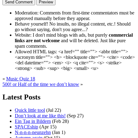
Moderation:
Comments from first-time commentators must be
approved manually before they appear.
Behave yourself!
No insults, no illegal content, etc.! Should
go without saying, don't you agree...?
Website:
I don't mind blogs with ads, but purely
commercial
links are not welcome
and will be deleted. Just like pure
spam comments.
Allowed HTML tags:
<a href="" title=""> <abbr title="">
<acronym title=""> <b> <blockquote cite=""> <cite> <code>
<del datetime=""> <em> <i> <q cite=""> <s> <strike>
<strong> <sub> <sup> <big> <small> <u>
«
Music Quiz 18
500! or Half of the time we don’t know
»
Latest Posts
Quick little tool
(Jul 22)
Don’t look at me like this!
(Sep 27)
Ein Tag in Bildern
(Feb 28)
SPACEship
(Apr 15)
N-n-n-n-neunzehn
(Jan 1)
Autumn again
(Oct 15)