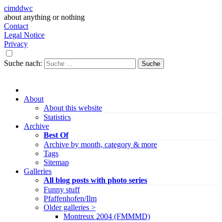
cimddwc
about anything or nothing
Contact
Legal Notice
Privacy
Suche nach:
About
About this website
Statistics
Archive
Best Of
Archive by month, category & more
Tags
Sitemap
Galleries
All blog posts with photo series
Funny stuff
Pfaffenhofen/Ilm
Older galleries >
Montreux 2004 (FMMMD)