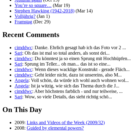
You’re so square…
(Mar 19)
Stephen Hawking (1942-2018)
(Mar 14)
Volljährig?
(Jan 1)
Framstag
(Dec 29)
Recent Comments
cimddwc
: Danke. Ehrlich gesagt hab ich das Foto vor 2 ...
Sari
: Oh das ist mal so total anders, als sonst dei...
cimddwc
: Du könntest ja so einen Sprung mit Hochhüpfen...
Sari
: Sprung im Teller... oh man... das ist so eine...
cimddwc
: Wenn dieses wacklige Konstrukt - gerade Fläch...
cimddwc
: Geht leider nicht, dazu ist unsereins, also M...
Angela
: Voll schön, da würde ich wohl auch wohnen wol...
Angela
: Ist ja witzig, wie sich das Thema durch die J...
cimddwc
: Aber höchstens farblich - und nur teilweise, ...
Sari
: Wow, so viele Details, das sieht richtig schö...
On This Day
2009:
Links and Videos of the Week (2009/32)
2008:
Guided by elemental powers?