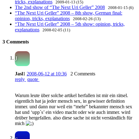
tricks, explanations
2009-01-13 (15)
The 2nd show of “The Next Uri Geller” 2008
2008-01-15 (6)
“The Next Uri Geller” 2008 – 8th show, German final:
opinion, tricks, explanations
2008-02-26 (13)
“The Next Uri Geller” 2008 – 5th show: opinion, tricks,
explanations
2008-02-05 (11)
3 Comments
J
Jasl
1
2008-06-12 at 10:36
2 Comments
reply
quote
Warum leute über solche artikel herfallen ist mir ein rätsel.
eigentlich hat ja jeder mensch sex, in gewisser definition
immer. und dann nur weil ein “mehr” bekannter mensch sex
hat und ‘upp´s’ ein video macht oder wie auch immer. wird
drüber hergefallen. also diese sache ist nicht verständlich für
mich
c