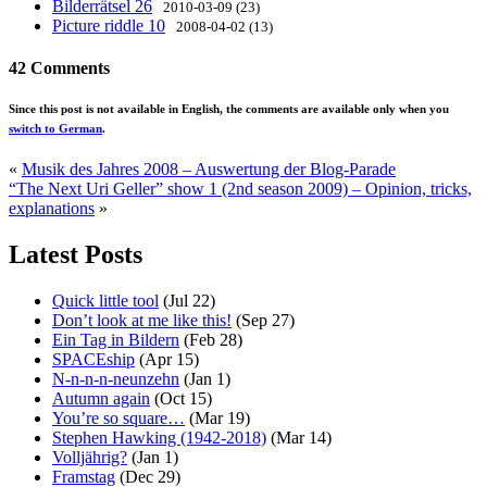
Bilderrätsel 26
2010-03-09 (23)
Picture riddle 10
2008-04-02 (13)
42 Comments
Since this post is not available in English, the comments are available only when you
switch to German
.
«
Musik des Jahres 2008 – Auswertung der Blog-Parade
“The Next Uri Geller” show 1 (2nd season 2009) – Opinion, tricks,
explanations
»
Latest Posts
Quick little tool
(Jul 22)
Don’t look at me like this!
(Sep 27)
Ein Tag in Bildern
(Feb 28)
SPACEship
(Apr 15)
N-n-n-n-neunzehn
(Jan 1)
Autumn again
(Oct 15)
You’re so square…
(Mar 19)
Stephen Hawking (1942-2018)
(Mar 14)
Volljährig?
(Jan 1)
Framstag
(Dec 29)