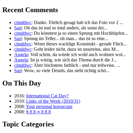
Recent Comments
cimddwc
: Danke. Ehrlich gesagt hab ich das Foto vor 2 ...
Sari
: Oh das ist mal so total anders, als sonst dei...
cimddwc
: Du könntest ja so einen Sprung mit Hochhüpfen...
Sari
: Sprung im Teller... oh man... das ist so eine...
cimddwc
: Wenn dieses wacklige Konstrukt - gerade Fläch...
cimddwc
: Geht leider nicht, dazu ist unsereins, also M...
Angela
: Voll schön, da würde ich wohl auch wohnen wol...
Angela
: Ist ja witzig, wie sich das Thema durch die J...
cimddwc
: Aber höchstens farblich - und nur teilweise, ...
Sari
: Wow, so viele Details, das sieht richtig schö...
On This Day
2016:
International Cat Day?
2010:
Links of the Week (2010/31)
2008:
Your personal horoscope
2008:
8 8 8 ∞ 8 8 8
Topic Categories