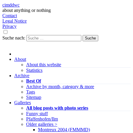
cimddwc
about anything or nothing
Contact
Legal Notice
Privacy
Suche nach:
About
About this website
Statistics
Archive
Best Of
Archive by month, category & more
Tags
Sitemap
Galleries
All blog posts with photo series
Funny stuff
Pfaffenhofen/Ilm
Older galleries >
Montreux 2004 (FMMMD)