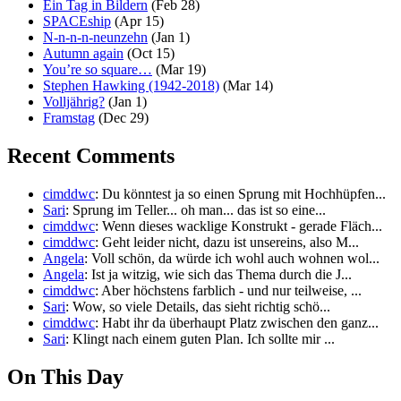
Ein Tag in Bildern
(Feb 28)
SPACEship
(Apr 15)
N-n-n-n-neunzehn
(Jan 1)
Autumn again
(Oct 15)
You’re so square…
(Mar 19)
Stephen Hawking (1942-2018)
(Mar 14)
Volljährig?
(Jan 1)
Framstag
(Dec 29)
Recent Comments
cimddwc
: Du könntest ja so einen Sprung mit Hochhüpfen...
Sari
: Sprung im Teller... oh man... das ist so eine...
cimddwc
: Wenn dieses wacklige Konstrukt - gerade Fläch...
cimddwc
: Geht leider nicht, dazu ist unsereins, also M...
Angela
: Voll schön, da würde ich wohl auch wohnen wol...
Angela
: Ist ja witzig, wie sich das Thema durch die J...
cimddwc
: Aber höchstens farblich - und nur teilweise, ...
Sari
: Wow, so viele Details, das sieht richtig schö...
cimddwc
: Habt ihr da überhaupt Platz zwischen den ganz...
Sari
: Klingt nach einem guten Plan. Ich sollte mir ...
On This Day