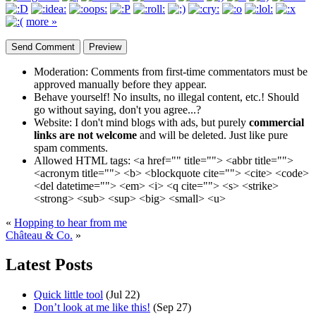
more »
Moderation:
Comments from first-time commentators must be
approved manually before they appear.
Behave yourself!
No insults, no illegal content, etc.! Should
go without saying, don't you agree...?
Website:
I don't mind blogs with ads, but purely
commercial
links are not welcome
and will be deleted. Just like pure
spam comments.
Allowed HTML tags:
<a href="" title=""> <abbr title="">
<acronym title=""> <b> <blockquote cite=""> <cite> <code>
<del datetime=""> <em> <i> <q cite=""> <s> <strike>
<strong> <sub> <sup> <big> <small> <u>
«
Hopping to hear from me
Château & Co.
»
Latest Posts
Quick little tool
(Jul 22)
Don’t look at me like this!
(Sep 27)