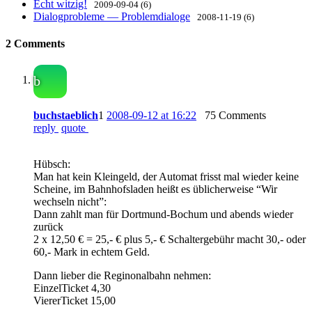
Echt witzig!
2009-09-04 (6)
Dialogprobleme — Problemdialoge
2008-11-19 (6)
2 Comments
b
buchstaeblich
1
2008-09-12 at 16:22
75 Comments
reply
quote
Hübsch:
Man hat kein Kleingeld, der Automat frisst mal wieder keine
Scheine, im Bahnhofsladen heißt es üblicherweise “Wir
wechseln nicht”:
Dann zahlt man für Dortmund-Bochum und abends wieder
zurück
2 x 12,50 € = 25,- € plus 5,- € Schaltergebühr macht 30,- oder
60,- Mark in echtem Geld.
Dann lieber die Reginonalbahn nehmen:
EinzelTicket 4,30
ViererTicket 15,00