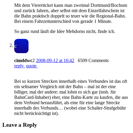
Mit dem Viererticket kann man zweimal Dortmund/Bochum
und zurück fahren, aber selbst mit dem Einzelfahrschein ist
die Bahn praktisch doppelt so teuer wie die Regional-Bahn.
Bei einem Fahrzeitunterschied von gerade 1 Minute.
So ganz rund läuft die Idee Mehdorns nicht, finde ich.
c
cimddwc
2
2008-09-12 at 16:42
6509 Comments
reply
quote
Bei so kurzen Strecken innerhalb eines Verbundes ist das oft
ein seltsamer Vergleich mit der Bahn – mal ist der eine
billiger, mal der andere; mal lohnt es sich gar (insb. für
BahnCard-Inhaber) eher, eine Bahn-Karte zu kaufen, die aus
dem Verbund herausführt, als eine für eine lange Strecke
innerhalb des Verbunds… (wobei eine Schalter-Strafgebühr
nicht berücksichtigt ist).
Leave a Reply