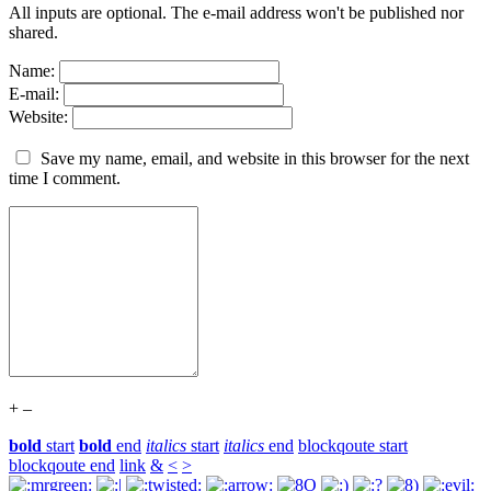
All inputs are optional. The e-mail address won't be published nor
shared.
Name:
E-mail:
Website:
Save my name, email, and website in this browser for the next
time I comment.
+
–
bold
start
bold
end
italics
start
italics
end
blockqoute start
blockqoute end
link
&
<
>