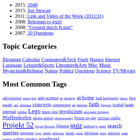
2015:
2048
2015:
Jon Stewart
2011:
Link and Video of the Week (2011/31)
2008:
Bekomm es jetzt!
2008:
“Gesund durch Kunst”
2007:
20 Questions
Topic Categories
Blogging
Calendar
Computers&Tech
Finds
Humor
Internet
Language
Leisure&Sports
Literature&Arts
Misc
Music
Mysticism&Religion
Nature
Politics
Questions
Science
TV/Movies
Most Common Tags
at home
anti-science
bad language
advertising
blog
annoying
art
astrology
batons
faith
concerts
parade
construction
football
health
flowers
cars
christmas
eat
elections
Lego
mysticism
internal
jubilee
music quiz
newspaper clippings
Pfaffenhofen
photo series
picture riddle
Picture my day
photography
Projekt 52
quiz
search
Queen
railways
satire
Projekt Hörsturz
queries
spam
television
universe
shopping
snow
software
trees
sports
water
signs
wuselbrusel
writing mistakes
weather