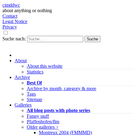
cimddwc
about anything or nothing
Contact
Legal Notice
Privacy
Suche nach:
About
About this website
Statistics
Archive
Best Of
Archive by month, category & more
Tags
Sitemap
Galleries
All blog posts with photo series
Funny stuff
Pfaffenhofen/Ilm
Older galleries >
Montreux 2004 (FMMMD)