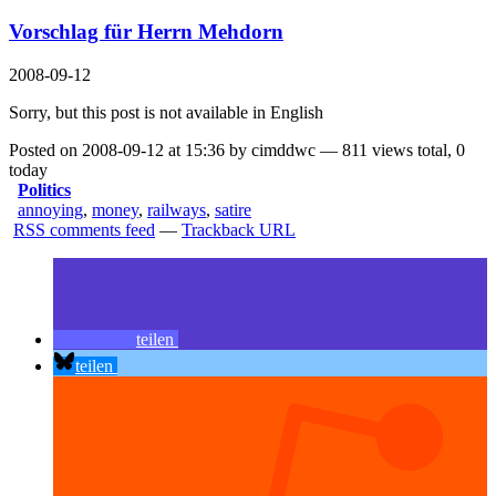
Vorschlag für Herrn Mehdorn
2008-09-12
Sorry, but this post is not available in English
Posted on 2008-09-12 at 15:36 by cimddwc — 811 views total, 0
today
Politics
annoying
,
money
,
railways
,
satire
RSS comments feed
—
Trackback URL
teilen
teilen