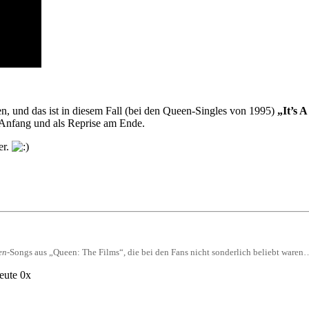
ten, und das ist in diesem Fall (bei den Queen-Singles von 1995)
„It’s 
 Anfang und als Reprise am Ende.
er.
en
-Songs aus „Queen: The Films“, die bei den Fans nicht sonderlich beliebt waren
eute 0x