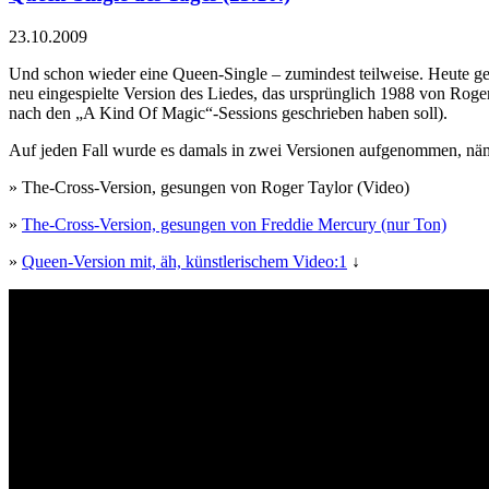
23.10.2009
Und schon wieder eine Queen-Single – zumindest teilweise. Heute ge
neu eingespielte Version des Liedes, das ursprünglich 1988 von Rog
nach den „A Kind Of Magic“-Sessions geschrieben haben soll).
Auf jeden Fall wurde es damals in zwei Versionen aufgenommen, näml
»
The-Cross-Version, gesungen von Roger Taylor (Video)
»
The-Cross-Version, gesungen von Freddie Mercury (nur Ton)
»
Queen-Version mit, äh, künstlerischem Video:
1
↓