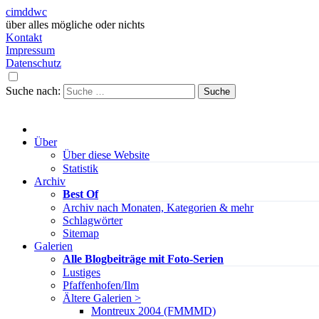
cimddwc
über alles mögliche oder nichts
Kontakt
Impressum
Datenschutz
Suche nach:
Über
Über diese Website
Statistik
Archiv
Best Of
Archiv nach Monaten, Kategorien & mehr
Schlagwörter
Sitemap
Galerien
Alle Blogbeiträge mit Foto-Serien
Lustiges
Pfaffenhofen/Ilm
Ältere Galerien >
Montreux 2004 (FMMMD)