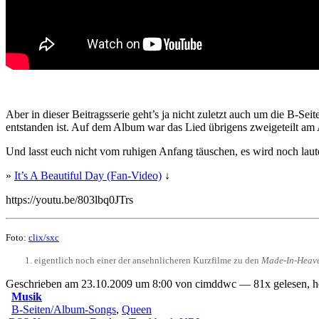
Aber in dieser Beitragsserie geht’s ja nicht zuletzt auch um die B-Sei
entstanden ist. Auf dem Album war das Lied übrigens zweigeteilt am
Und lasst euch nicht vom ruhigen Anfang täuschen, es wird noch laut
»
It’s A Beautiful Day (Fan-Video)
↓
https://youtu.be/803lbq0JTrs
Foto:
clix/sxc
eigentlich noch einer der ansehnlicheren Kurzfilme zu den
Made-In-Heav
Geschrieben am 23.10.2009 um 8:00 von cimddwc — 81x gelesen, h
Musik
B-Seiten/Album-Songs
,
Queen