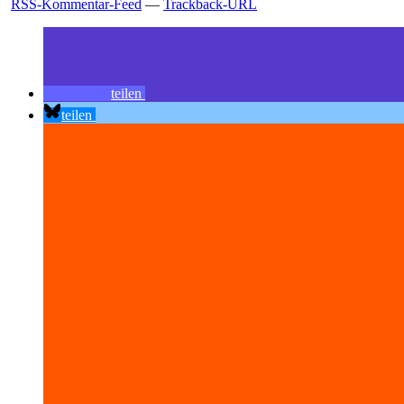
RSS-Kommentar-Feed
—
Trackback-URL
teilen
teilen