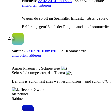
cimddwc
22.02.2010 um 16:23
6509 Kommentare
antworten
zitieren
Warum du so oft im Spamfilter landest… tststs… sorry.
Erfahrungsgemäß hält der Pinguin auch hochsommerliche Te
S
Sabine
2
23.02.2010 um 8:01
21 Kommentare
antworten
zitieren
Armer Pinguin … Schnee weg
Sehr schön umgesetzt, das Thema
Bei uns ist schon fast alles weggeschmolzen – sind schon 8°C h
die Zweite
bis neulich
Sabine
c