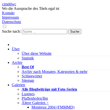
cimddwc
Wo die Aussprache des Titels egal ist
Kontakt
Impressum
Datenschutz
Suche nach:
Über
Über diese Website
Statistik
Archiv
Best Of
Archiv nach Monaten, Kategorien & mehr
Schlagwörter
Sitemap
Galerien
Alle Blogbeiträge mit Foto-Serien
Lustiges
Pfaffenhofen/Ilm
Ältere Galerien >
Montreux 2004 (FMMMD)