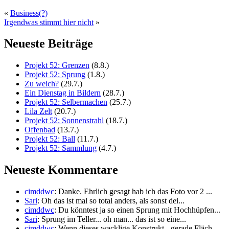
«
Business(?)
Irgendwas stimmt hier nicht
»
Neueste Beiträge
Projekt 52: Grenzen
(8.8.)
Projekt 52: Sprung
(1.8.)
Zu weich?
(29.7.)
Ein Dienstag in Bildern
(28.7.)
Projekt 52: Selbermachen
(25.7.)
Lila Zelt
(20.7.)
Projekt 52: Sonnenstrahl
(18.7.)
Offenbad
(13.7.)
Projekt 52: Ball
(11.7.)
Projekt 52: Sammlung
(4.7.)
Neueste Kommentare
cimddwc
: Danke. Ehrlich gesagt hab ich das Foto vor 2 ...
Sari
: Oh das ist mal so total anders, als sonst dei...
cimddwc
: Du könntest ja so einen Sprung mit Hochhüpfen...
Sari
: Sprung im Teller... oh man... das ist so eine...
cimddwc
: Wenn dieses wacklige Konstrukt - gerade Fläch...