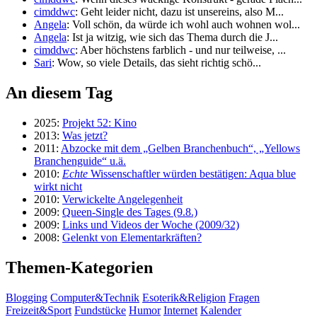
cimddwc
: Geht leider nicht, dazu ist unsereins, also M...
Angela
: Voll schön, da würde ich wohl auch wohnen wol...
Angela
: Ist ja witzig, wie sich das Thema durch die J...
cimddwc
: Aber höchstens farblich - und nur teilweise, ...
Sari
: Wow, so viele Details, das sieht richtig schö...
An diesem Tag
2025:
Projekt 52: Kino
2013:
Was jetzt?
2011:
Abzocke mit dem „Gelben Branchenbuch“, „Yellows
Branchenguide“ u.ä.
2010:
Echte
Wissenschaftler würden bestätigen: Aqua blue
wirkt nicht
2010:
Verwickelte Angelegenheit
2009:
Queen-Single des Tages (9.8.)
2009:
Links und Videos der Woche (2009/32)
2008:
Gelenkt von Elementarkräften?
Themen-Kategorien
Blogging
Computer&Technik
Esoterik&Religion
Fragen
Freizeit&Sport
Fundstücke
Humor
Internet
Kalender