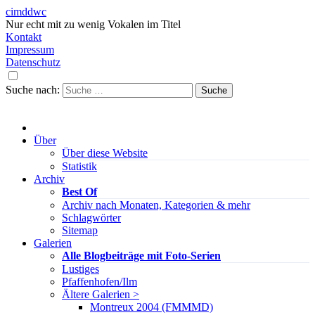
cimddwc
Nur echt mit zu wenig Vokalen im Titel
Kontakt
Impressum
Datenschutz
Suche nach:
Über
Über diese Website
Statistik
Archiv
Best Of
Archiv nach Monaten, Kategorien & mehr
Schlagwörter
Sitemap
Galerien
Alle Blogbeiträge mit Foto-Serien
Lustiges
Pfaffenhofen/Ilm
Ältere Galerien >
Montreux 2004 (FMMMD)