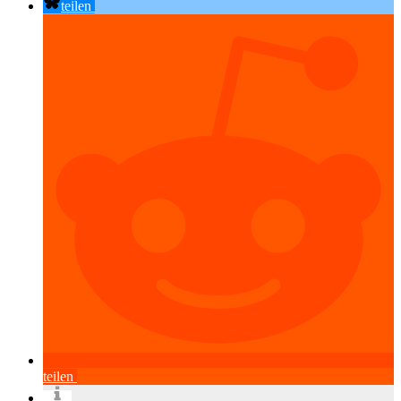
teilen
teilen