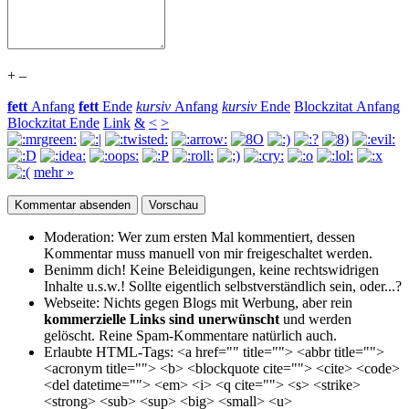
+
–
fett
Anfang
fett
Ende
kursiv
Anfang
kursiv
Ende
Blockzitat Anfang
Blockzitat Ende
Link
&
<
>
mehr »
Moderation:
Wer zum ersten Mal kommentiert, dessen
Kommentar muss manuell von mir freigeschaltet werden.
Benimm dich!
Keine Beleidigungen, keine rechtswidrigen
Inhalte u.s.w.! Sollte eigentlich selbst­verständlich sein, oder...?
Webseite:
Nichts gegen Blogs mit Werbung, aber rein
kommerzielle Links sind unerwünscht
und werden
gelöscht. Reine Spam-Kommentare natürlich auch.
Erlaubte HTML-Tags:
<a href="" title=""> <abbr title="">
<acronym title=""> <b> <blockquote cite=""> <cite> <code>
<del datetime=""> <em> <i> <q cite=""> <s> <strike>
<strong> <sub> <sup> <big> <small> <u>