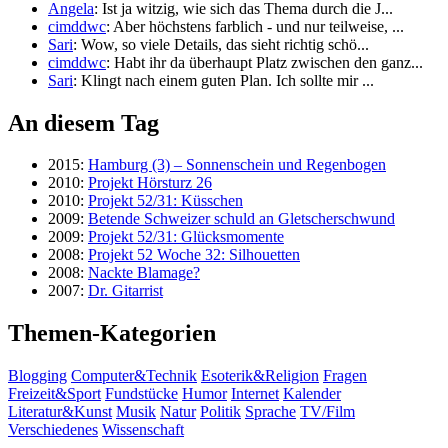
Angela
: Ist ja witzig, wie sich das Thema durch die J...
cimddwc
: Aber höchstens farblich - und nur teilweise, ...
Sari
: Wow, so viele Details, das sieht richtig schö...
cimddwc
: Habt ihr da überhaupt Platz zwischen den ganz...
Sari
: Klingt nach einem guten Plan. Ich sollte mir ...
An diesem Tag
2015:
Hamburg (3) – Sonnenschein und Regenbogen
2010:
Projekt Hörsturz 26
2010:
Projekt 52/31: Küsschen
2009:
Betende Schweizer schuld an Gletscherschwund
2009:
Projekt 52/31: Glücksmomente
2008:
Projekt 52 Woche 32: Silhouetten
2008:
Nackte Blamage?
2007:
Dr. Gitarrist
Themen-Kategorien
Blogging
Computer&Technik
Esoterik&Religion
Fragen
Freizeit&Sport
Fundstücke
Humor
Internet
Kalender
Literatur&Kunst
Musik
Natur
Politik
Sprache
TV/Film
Verschiedenes
Wissenschaft