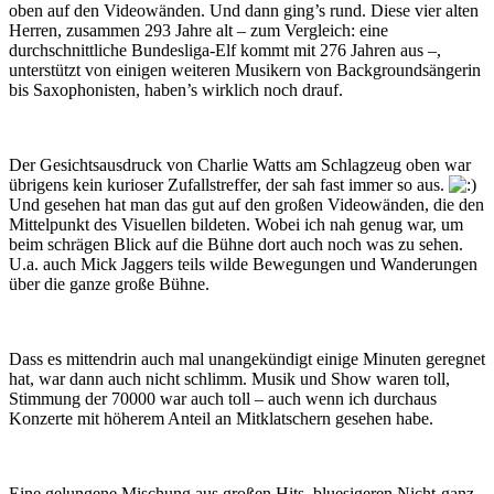
oben auf den Videowänden. Und dann ging’s rund. Diese vier alten
Herren, zusammen 293 Jahre alt – zum Vergleich: eine
durchschnittliche Bundesliga-Elf kommt mit 276 Jahren aus –,
unterstützt von einigen weiteren Musikern von Backgroundsängerin
bis Saxophonisten, haben’s wirklich noch drauf.
Der Gesichtsausdruck von Charlie Watts am Schlagzeug oben war
übrigens kein kurioser Zufallstreffer, der sah fast immer so aus.
Und gesehen hat man das gut auf den großen Videowänden, die den
Mittelpunkt des Visuellen bildeten. Wobei ich nah genug war, um
beim schrägen Blick auf die Bühne dort auch noch was zu sehen.
U.a. auch Mick Jaggers teils wilde Bewegungen und Wanderungen
über die ganze große Bühne.
Dass es mittendrin auch mal unangekündigt einige Minuten geregnet
hat, war dann auch nicht schlimm. Musik und Show waren toll,
Stimmung der 70000 war auch toll – auch wenn ich durchaus
Konzerte mit höherem Anteil an Mitklatschern gesehen habe.
Eine gelungene Mischung aus großen Hits, bluesigeren Nicht-ganz-