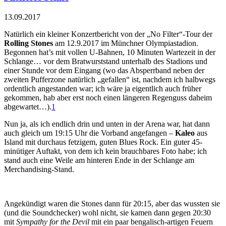
13.09.2017
Natürlich ein kleiner Konzertbericht von der „No Filter“-Tour der
Rolling Stones
am 12.9.2017 im Münchner Olympiastadion.
Begonnen hat’s mit vollen U-Bahnen, 10 Minuten Wartezeit in der
Schlange… vor dem Bratwurststand unterhalb des Stadions und
einer Stunde vor dem Eingang (wo das Absperrband neben der
zweiten Pufferzone natürlich „gefallen“ ist, nachdem ich halbwegs
ordentlich angestanden war; ich wäre ja eigentlich auch früher
gekommen, hab aber erst noch einen längeren Regenguss daheim
abgewartet…).
1
Nun ja, als ich endlich drin und unten in der Arena war, hat dann
auch gleich um 19:15 Uhr die Vorband angefangen –
Kaleo
aus
Island mit durchaus fetzigem, guten Blues Rock. Ein guter 45-
minütiger Auftakt, von dem ich kein brauchbares Foto habe; ich
stand auch eine Weile am hinteren Ende in der Schlange am
Merchandising-Stand.
Angekündigt waren die Stones dann für 20:15, aber das wussten sie
(und die Soundchecker) wohl nicht, sie kamen dann gegen 20:30
mit
Sympathy for the Devil
mit ein paar bengalisch-artigen Feuern