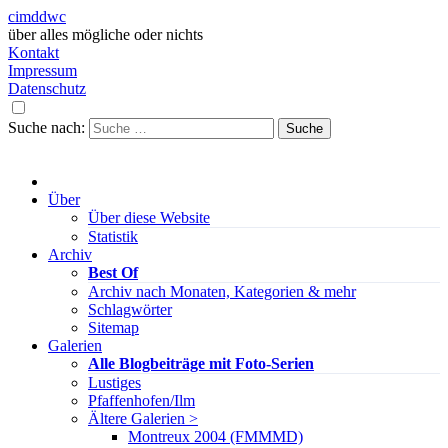
cimddwc
über alles mögliche oder nichts
Kontakt
Impressum
Datenschutz
Suche nach:
Über
Über diese Website
Statistik
Archiv
Best Of
Archiv nach Monaten, Kategorien & mehr
Schlagwörter
Sitemap
Galerien
Alle Blogbeiträge mit Foto-Serien
Lustiges
Pfaffenhofen/Ilm
Ältere Galerien >
Montreux 2004 (FMMMD)