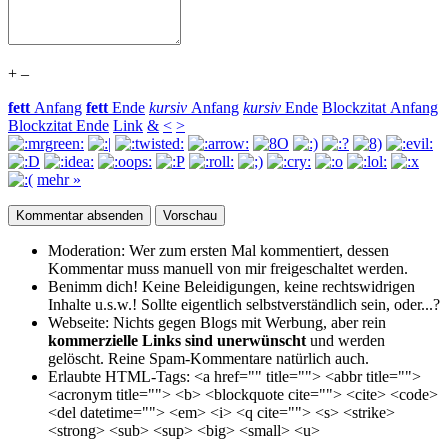
+
–
fett
Anfang
fett
Ende
kursiv
Anfang
kursiv
Ende
Blockzitat Anfang
Blockzitat Ende
Link
&
<
>
mehr »
Moderation:
Wer zum ersten Mal kommentiert, dessen
Kommentar muss manuell von mir freigeschaltet werden.
Benimm dich!
Keine Beleidigungen, keine rechtswidrigen
Inhalte u.s.w.! Sollte eigentlich selbst­verständlich sein, oder...?
Webseite:
Nichts gegen Blogs mit Werbung, aber rein
kommerzielle Links sind unerwünscht
und werden
gelöscht. Reine Spam-Kommentare natürlich auch.
Erlaubte HTML-Tags:
<a href="" title=""> <abbr title="">
<acronym title=""> <b> <blockquote cite=""> <cite> <code>
<del datetime=""> <em> <i> <q cite=""> <s> <strike>
<strong> <sub> <sup> <big> <small> <u>