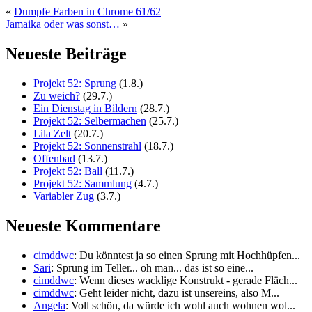
«
Dumpfe Farben in Chrome 61/62
Jamaika oder was sonst…
»
Neueste Beiträge
Projekt 52: Sprung
(1.8.)
Zu weich?
(29.7.)
Ein Dienstag in Bildern
(28.7.)
Projekt 52: Selbermachen
(25.7.)
Lila Zelt
(20.7.)
Projekt 52: Sonnenstrahl
(18.7.)
Offenbad
(13.7.)
Projekt 52: Ball
(11.7.)
Projekt 52: Sammlung
(4.7.)
Variabler Zug
(3.7.)
Neueste Kommentare
cimddwc
: Du könntest ja so einen Sprung mit Hochhüpfen...
Sari
: Sprung im Teller... oh man... das ist so eine...
cimddwc
: Wenn dieses wacklige Konstrukt - gerade Fläch...
cimddwc
: Geht leider nicht, dazu ist unsereins, also M...
Angela
: Voll schön, da würde ich wohl auch wohnen wol...