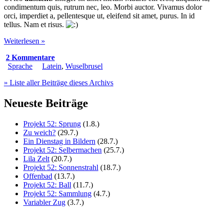
condimentum quis, rutrum nec, leo. Morbi auctor. Vivamus dolor
orci, imperdiet a, pellentesque ut, eleifend sit amet, purus. In id
tellus. Nam et risus.
Weiterlesen »
2 Kommentare
Sprache
Latein
,
Wuselbrusel
» Liste aller Beiträge dieses Archivs
Neueste Beiträge
Projekt 52: Sprung
(1.8.)
Zu weich?
(29.7.)
Ein Dienstag in Bildern
(28.7.)
Projekt 52: Selbermachen
(25.7.)
Lila Zelt
(20.7.)
Projekt 52: Sonnenstrahl
(18.7.)
Offenbad
(13.7.)
Projekt 52: Ball
(11.7.)
Projekt 52: Sammlung
(4.7.)
Variabler Zug
(3.7.)