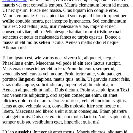
mauris vel erat convallis tempus. Mauris elementum lorem id metus.
Ut nec ipsum. Fusce nec massa. Cras liquam
ich
congue eros.
Mauris vulputate. Class aptent taciti sociosqu ad litora torquent per
wollte
conubia nostra, per inceptos hymenaeos. Sed condimentum
mi a est. Sed tellus justo,
nur
malesuada vitae, imperdiet nec,
consequat vitae, nibh. Pellentesque habitant morbi tristique
mal
senectus et netus et malesuada fames ac turpis egestas. Donec a
massa ut elit mollis
sehen
iaculis. Aenean mattis odio et neque.
Aliquam nisi.
Etiam ipsum est,
wie
varius nec, viverra id, aliquet et, neque.
Phasellus a enim. Maecenas vel pede id
ein
eros luctus suscipit.
Maecenas consectetuer elit in leo. Proin dui enim, semper id,
venenatis sed, cursus vel, neque. Proin tortor ante, volutpat eget,
porttitor
längerer
dapibus, mattis quis, nulla. Ut gravida auctor felis.
Cras nulla augue, sollicitudin ac, imperdiet at, tincidunt a, mi.
Aenean aliquet elit ut nulla. Duis dictum. Proin suscipit, ipsum
Text
nec venenatis adipiscing, orci sapien consequat enim, sit amet
ultricies dolor erat ut arcu. Donec ultrices, velit et tincidunt sagittis,
lacus augue vehicula sem, convallis molestie
hier
sem neque ut
libero. Maecenas sed libero a elit rutrum consequat. Etiam pharetra
erat eget turpis. Duis nec erat in sem mollis lacinia. Nulla sapien dui,
semper quis
so
, vestibulum eget, imperdiet quis, nisl.
Ut leo
aussieht
. Integer sit amet metus. Mauris elit eros, aliquam id,