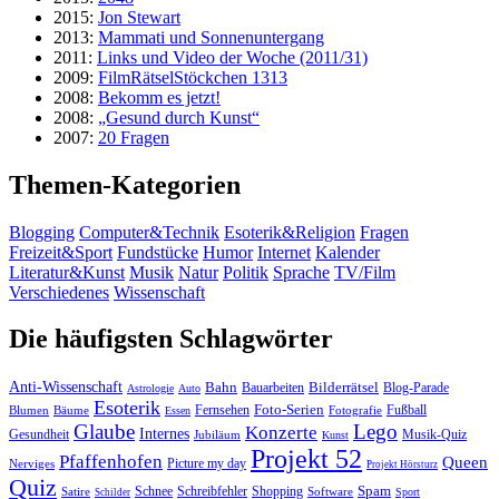
2015:
Jon Stewart
2013:
Mammati und Sonnenuntergang
2011:
Links und Video der Woche (2011/31)
2009:
FilmRätselStöckchen 1313
2008:
Bekomm es jetzt!
2008:
„Gesund durch Kunst“
2007:
20 Fragen
Themen-Kategorien
Blogging
Computer&Technik
Esoterik&Religion
Fragen
Freizeit&Sport
Fundstücke
Humor
Internet
Kalender
Literatur&Kunst
Musik
Natur
Politik
Sprache
TV/Film
Verschiedenes
Wissenschaft
Die häufigsten Schlagwörter
Anti-Wissenschaft
Bahn
Bauarbeiten
Bilderrätsel
Blog-Parade
Astrologie
Auto
Esoterik
Fernsehen
Foto-Serien
Fußball
Blumen
Bäume
Essen
Fotografie
Glaube
Lego
Konzerte
Internes
Gesundheit
Jubiläum
Musik-Quiz
Kunst
Projekt 52
Pfaffenhofen
Queen
Nerviges
Picture my day
Projekt Hörsturz
Quiz
Spam
Satire
Schnee
Schreibfehler
Shopping
Software
Sport
Schilder