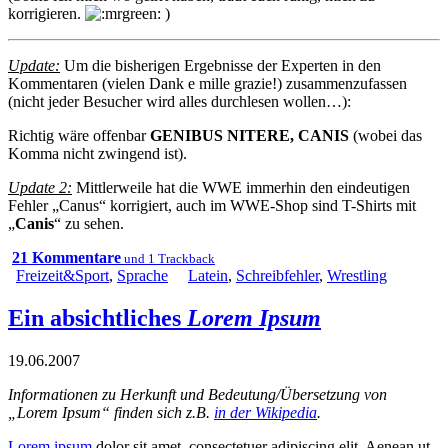
korrigieren.
)
Update:
Um die bisherigen Ergebnisse der Experten in den
Kommentaren (vielen Dank e mille grazie!) zusammenzufassen
(nicht jeder Besucher wird alles durchlesen wollen…):
Richtig wäre offenbar
GENIBUS NITERE, CANIS
(wobei das
Komma nicht zwingend ist).
Update 2:
Mittlerweile hat die WWE immerhin den eindeutigen
Fehler „Canus“ korrigiert, auch im WWE-Shop sind T-Shirts mit
„
Canis
“ zu sehen.
21 Kommentare
und 1 Trackback
Freizeit&Sport
,
Sprache
Latein
,
Schreibfehler
,
Wrestling
Ein absichtliches
Lorem Ipsum
19.06.2007
Informationen zu Herkunft und Bedeutung/Übersetzung von
„Lorem Ipsum“ finden sich z.B.
in der Wikipedia
.
Lorem ipsum
dolor sit amet, consectetuer adipiscing elit. Aenean ut