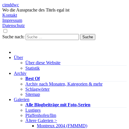
cimddwc
Wo die Aussprache des Titels egal ist
Kontakt
Impressum
Datenschutz
Suche nach:
Über
Über diese Website
Statistik
Archiv
Best Of
Archiv nach Monaten, Kategorien & mehr
Schlagwörter
Sitemap
Galerien
Alle Blogbeiträge mit Foto-Serien
Lustiges
Pfaffenhofen/Ilm
Ältere Galerien >
Montreux 2004 (FMMMD)