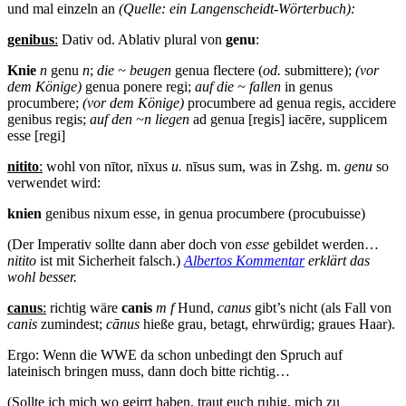
und mal einzeln an
(Quelle: ein Langenscheidt-Wörterbuch):
genibus
:
Dativ od. Ablativ plural von
genu
:
Knie
n
genu
n
;
die ~ beugen
genua flectere (
od.
submittere);
(vor
dem Könige)
genua ponere regi;
auf die ~ fallen
in genus
procumbere;
(vor dem Könige)
procumbere ad genua regis, accidere
genibus regis;
auf den ~n liegen
ad genua [regis] iacēre, supplicem
esse [regi]
nitito
:
wohl von nītor, nīxus
u.
nīsus sum, was in Zshg. m.
genu
so
verwendet wird:
knien
genibus nixum esse, in genua procumbere (procubuisse)
(Der Imperativ sollte dann aber doch von
esse
gebildet werden…
nitito
ist mit Sicherheit falsch.)
Albertos Kommentar
erklärt das
wohl besser.
canus
:
richtig wäre
canis
m f
Hund,
canus
gibt’s nicht (als Fall von
canis
zumindest;
cānus
hieße grau, betagt, ehrwürdig; graues Haar).
Ergo: Wenn die WWE da schon unbedingt den Spruch auf
lateinisch bringen muss, dann doch bitte richtig…
(Sollte ich mich wo geirrt haben, traut euch ruhig, mich zu