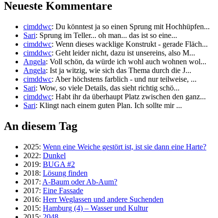
Neueste Kommentare
cimddwc
: Du könntest ja so einen Sprung mit Hochhüpfen...
Sari
: Sprung im Teller... oh man... das ist so eine...
cimddwc
: Wenn dieses wacklige Konstrukt - gerade Fläch...
cimddwc
: Geht leider nicht, dazu ist unsereins, also M...
Angela
: Voll schön, da würde ich wohl auch wohnen wol...
Angela
: Ist ja witzig, wie sich das Thema durch die J...
cimddwc
: Aber höchstens farblich - und nur teilweise, ...
Sari
: Wow, so viele Details, das sieht richtig schö...
cimddwc
: Habt ihr da überhaupt Platz zwischen den ganz...
Sari
: Klingt nach einem guten Plan. Ich sollte mir ...
An diesem Tag
2025:
Wenn eine Weiche gestört ist, ist sie dann eine Harte?
2022:
Dunkel
2019:
BUGA #2
2018:
Lösung finden
2017:
A-Baum oder Ab-Aum?
2017:
Eine Fassade
2016:
Herr Weglassen und andere Suchenden
2015:
Hamburg (4) – Wasser und Kultur
2015:
2048