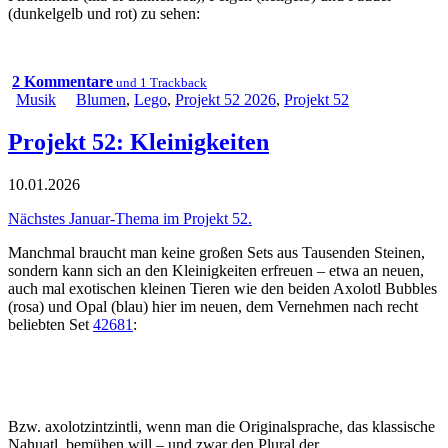
(dunkelgelb und rot) zu sehen:
2 Kommentare
und 1 Trackback
Musik
Blumen
,
Lego
,
Projekt 52 2026
,
Projekt 52
Projekt 52: Kleinigkeiten
10.01.2026
Nächstes Januar-Thema im Projekt 52.
Manchmal braucht man keine großen Sets aus Tausenden Steinen,
sondern kann sich an den Kleinigkeiten erfreuen – etwa an neuen,
auch mal exotischen kleinen Tieren wie den beiden Axolotl Bubbles
(rosa) und Opal (blau) hier im neuen, dem Vernehmen nach recht
beliebten Set
42681
:
Bzw. axolotzintzintli, wenn man die Originalsprache, das klassische
Nahuatl, bemühen will – und zwar den Plural der