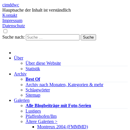
cimddwc
Hauptsache der Inhalt ist verständlich
Kontakt
Impressum
Datenschutz
Suche nach:
Über
Über diese Website
Statistik
Archiv
Best Of
Archiv nach Monaten, Kategorien & mehr
Schlagwörter
Sitemap
Galerien
Alle Blogbeiträge mit Foto-Serien
Lustiges
Pfaffenhofen/Ilm
Ältere Galerien >
Montreux 2004 (FMMMD)