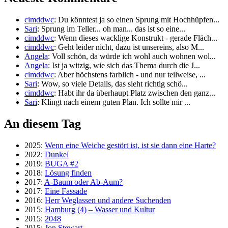
cimddwc
: Du könntest ja so einen Sprung mit Hochhüpfen...
Sari
: Sprung im Teller... oh man... das ist so eine...
cimddwc
: Wenn dieses wacklige Konstrukt - gerade Fläch...
cimddwc
: Geht leider nicht, dazu ist unsereins, also M...
Angela
: Voll schön, da würde ich wohl auch wohnen wol...
Angela
: Ist ja witzig, wie sich das Thema durch die J...
cimddwc
: Aber höchstens farblich - und nur teilweise, ...
Sari
: Wow, so viele Details, das sieht richtig schö...
cimddwc
: Habt ihr da überhaupt Platz zwischen den ganz...
Sari
: Klingt nach einem guten Plan. Ich sollte mir ...
An diesem Tag
2025:
Wenn eine Weiche gestört ist, ist sie dann eine Harte?
2022:
Dunkel
2019:
BUGA #2
2018:
Lösung finden
2017:
A-Baum oder Ab-Aum?
2017:
Eine Fassade
2016:
Herr Weglassen und andere Suchenden
2015:
Hamburg (4) – Wasser und Kultur
2015:
2048
2015:
Jon Stewart