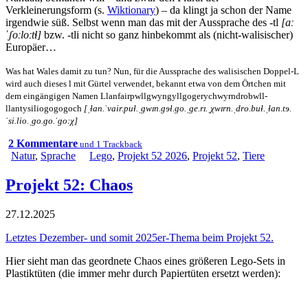
Verkleinerungsform (s.
Wiktionary
) – da klingt ja schon der Name
irgendwie süß. Selbst wenn man das mit der Aussprache des -tl
[aː
ˈʃoːloːtɬ]
bzw. -tli nicht so ganz hinbekommt als (nicht-walisischer)
Europäer…
Was hat Wales damit zu tun? Nun, für die Aussprache des walisischen Doppel-L
wird auch dieses l mit Gürtel verwendet, bekannt etwa von dem Örtchen mit
dem eingängigen Namen Llanfairpwll­gwyngyllgogery­chwyrndrobwll­­
llantysilio­gogogoch
[ˌɬan.ˈvair.puɬ.ˌɡwɪn.ɡɘɬ­.ɡo.ˌɡe.rɪ.ˌχwɪrn.ˌdro.buɬ.­ˌɬan.tɘ.
ˈsi.lio.ˌɡo.ɡo.ˈɡoːχ]
2 Kommentare
und 1 Trackback
Natur
,
Sprache
Lego
,
Projekt 52 2026
,
Projekt 52
,
Tiere
Projekt 52: Chaos
27.12.2025
Letztes Dezember- und somit 2025er-Thema beim Projekt 52.
Hier sieht man das geordnete Chaos eines größeren Lego-Sets in
Plastiktüten (die immer mehr durch Papiertüten ersetzt werden):