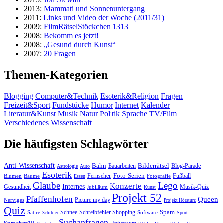
2013:
Mammati und Sonnenuntergang
2011:
Links und Video der Woche (2011/31)
2009:
FilmRätselStöckchen 1313
2008:
Bekomm es jetzt!
2008:
„Gesund durch Kunst“
2007:
20 Fragen
Themen-Kategorien
Blogging
Computer&Technik
Esoterik&Religion
Fragen
Freizeit&Sport
Fundstücke
Humor
Internet
Kalender
Literatur&Kunst
Musik
Natur
Politik
Sprache
TV/Film
Verschiedenes
Wissenschaft
Die häufigsten Schlagwörter
Anti-Wissenschaft
Bahn
Bauarbeiten
Bilderrätsel
Blog-Parade
Astrologie
Auto
Esoterik
Fernsehen
Foto-Serien
Fußball
Blumen
Bäume
Essen
Fotografie
Glaube
Lego
Konzerte
Internes
Gesundheit
Jubiläum
Musik-Quiz
Kunst
Projekt 52
Pfaffenhofen
Queen
Nerviges
Picture my day
Projekt Hörsturz
Quiz
Spam
Satire
Schnee
Schreibfehler
Shopping
Software
Sport
Schilder
Suchanfragen
Sprachmüll
Universum