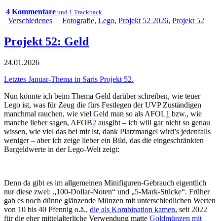
4 Kommentare
und 1 Trackback
Verschiedenes
Fotografie
,
Lego
,
Projekt 52 2026
,
Projekt 52
Projekt 52: Geld
24.01.2026
Letztes Januar-Thema in Saris Projekt 52.
Nun könnte ich beim Thema Geld darüber schreiben, wie teuer
Lego ist, was für Zeug die fürs Festlegen der UVP Zuständigen
manchmal rauchen, wie viel Geld man so als AFOL
1
bzw., wie
manche lieber sagen, AFOB
2
ausgibt – ich will gar nicht so genau
wissen, wie viel das bei mir ist, dank Platzmangel wird’s jedenfalls
weniger – aber ich zeige lieber ein Bild, das die eingeschränkten
Bargeldwerte in der Lego-Welt zeigt:
Denn da gibt es im allgemeinen Minifiguren-Gebrauch eigentlich
nur diese zwei: „100-Dollar-Noten“ und „5-Mark-Stücke“. Früher
gab es noch dünne glänzende Münzen mit unterschiedlichen Werten
von 10 bis 40 Pfennig o.ä.,
die als Kombination kamen
, seit 2022
für die eher mittelalterliche Verwendung matte
Goldmünzen mit