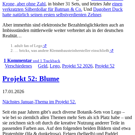
Krone, aber ohne Zahl
, in bisher 31 Sets, und letztes Jahr
einen
verkratzten Silberdollar für Batman & Co.
Und
Dagobert Duck
hatte natürlich seinen ersten selbstverdienten Zehner
.
Aber immerhin sind elektronische Bezahlmöglichkeiten auch an
Imbissständen mittlerweile weiter verbreitet als in der deutschen
Realität…
adult fan of Lego
↺
… bricks, was andere Klemmbausteinhersteller einschließt
↺
1 Kommentar
und 1 Trackback
Verschiedenes
Geld
,
Lego
,
Projekt 52 2026
,
Projekt 52
Projekt 52: Blume
17.01.2026
Nächstes Januar-Thema im Projekt 52.
Seit ein paar Jahren gibt’s auch diverse Botanik-Sets von Lego –
wie bei so ziemlich allen Themen mehr Sets als ich Platz habe – und
sie zeichnen sich oft durch die kreative Nutzung anderer Teile in
passenden Farben aus. Auf den folgenden beiden Bildern sind etwa
Piratenhüte (lila & dunkelrosa), Felgen (hellgelb) und Paddel