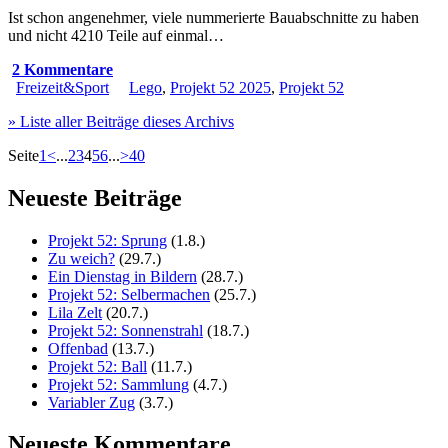
Ist schon angenehmer, viele nummerierte Bauabschnitte zu haben
und nicht 4210 Teile auf einmal…
2 Kommentare
Freizeit&Sport
Lego
,
Projekt 52 2025
,
Projekt 52
» Liste aller Beiträge dieses Archivs
Seite
1
<
...
2
3
4
5
6
...
>
40
Neueste Beiträge
Projekt 52: Sprung
(1.8.)
Zu weich?
(29.7.)
Ein Dienstag in Bildern
(28.7.)
Projekt 52: Selbermachen
(25.7.)
Lila Zelt
(20.7.)
Projekt 52: Sonnenstrahl
(18.7.)
Offenbad
(13.7.)
Projekt 52: Ball
(11.7.)
Projekt 52: Sammlung
(4.7.)
Variabler Zug
(3.7.)
Neueste Kommentare