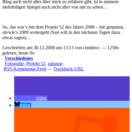
Blog auch nicht alles über mich zu erfahren gibt, ist in meinem
mehrteiligen Spiegel auch nicht alles von mir zu sehen…
So, das war’s mit dem Projekt 52 des Jahres 2008 – bin gespannt,
ob/wie’s 2009 weitergeht (Sari will in den nächsten Tagen dazu
etwas sagen)…
Geschrieben am 30.12.2008 um 13:13 von cimddwc — 1258x
gelesen, heute 0x
Verschiedenes
Fotografie
,
Projekt 52
,
zuhause
RSS-Kommentar-Feed
—
Trackback-URL
teilen
teilen