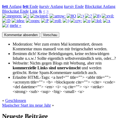
fett
Anfang
fett
Ende
kursiv
Anfang
kursiv
Ende
Blockzitat Anfang
Blockzitat Ende
Link
&
<
>
mehr »
Moderation:
Wer zum ersten Mal kommentiert, dessen
Kommentar muss manuell von mir freigeschaltet werden.
Benimm dich!
Keine Beleidigungen, keine rechtswidrigen
Inhalte u.s.w.! Sollte eigentlich selbst­verständlich sein, oder...?
Webseite:
Nichts gegen Blogs mit Werbung, aber rein
kommerzielle Links sind unerwünscht
und werden
gelöscht. Reine Spam-Kommentare natürlich auch.
Erlaubte HTML-Tags:
<a href="" title=""> <abbr title="">
<acronym title=""> <b> <blockquote cite=""> <cite> <code>
<del datetime=""> <em> <i> <q cite=""> <s> <strike>
<strong> <sub> <sup> <big> <small> <u>
«
Geschlossen
Magischer Start ins neue Jahr
»
Neueste Beiträge