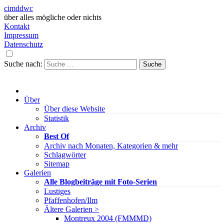
cimddwc
über alles mögliche oder nichts
Kontakt
Impressum
Datenschutz
Suche nach:
Über
Über diese Website
Statistik
Archiv
Best Of
Archiv nach Monaten, Kategorien & mehr
Schlagwörter
Sitemap
Galerien
Alle Blogbeiträge mit Foto-Serien
Lustiges
Pfaffenhofen/Ilm
Ältere Galerien >
Montreux 2004 (FMMMD)