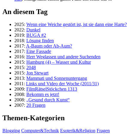
An diesem Tag
2025:
Wenn eine Weiche gestört ist, ist sie dann eine Harte?
2022:
Dunkel
2019:
BUGA #2
2018:
Lösung finden
2017:
A-Baum oder Ab-Aum?
2017:
Eine Fassade
2016:
Herr Weglassen und andere Suchenden
2015:
Hamburg (4) – Wasser und Kultur
2015:
2048
2015:
Jon Stewart
2013:
Mammati und Sonnenuntergang
2011:
Links und Video der Woche (2011/31)
2009:
FilmRätselStöckchen 1313
2008:
Bekomm es jetzt!
2008:
„Gesund durch Kunst“
2007:
20 Fragen
Themen-Kategorien
Blogging
Computer&Technik
Esoterik&Religion
Fragen