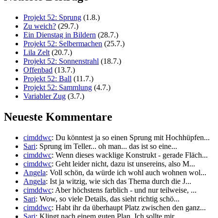
Projekt 52: Sprung
(1.8.)
Zu weich?
(29.7.)
Ein Dienstag in Bildern
(28.7.)
Projekt 52: Selbermachen
(25.7.)
Lila Zelt
(20.7.)
Projekt 52: Sonnenstrahl
(18.7.)
Offenbad
(13.7.)
Projekt 52: Ball
(11.7.)
Projekt 52: Sammlung
(4.7.)
Variabler Zug
(3.7.)
Neueste Kommentare
cimddwc
: Du könntest ja so einen Sprung mit Hochhüpfen...
Sari
: Sprung im Teller... oh man... das ist so eine...
cimddwc
: Wenn dieses wacklige Konstrukt - gerade Fläch...
cimddwc
: Geht leider nicht, dazu ist unsereins, also M...
Angela
: Voll schön, da würde ich wohl auch wohnen wol...
Angela
: Ist ja witzig, wie sich das Thema durch die J...
cimddwc
: Aber höchstens farblich - und nur teilweise, ...
Sari
: Wow, so viele Details, das sieht richtig schö...
cimddwc
: Habt ihr da überhaupt Platz zwischen den ganz...
Sari
: Klingt nach einem guten Plan. Ich sollte mir ...