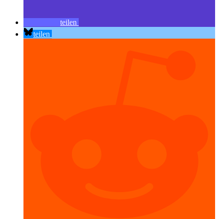
teilen
teilen