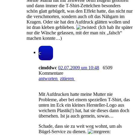
Meine Mama hat mir zeitweise beim Bügeln geholfen
und dann immer die T-Shirt-Zettelchen besonders
schön glatt gebügelt, was den Effekt hatte, das nicht nur
die verschmorten, sondern auch oft das Nähgarn im
Kragen. Oder sie hat den Aufdruck glätten wollen und
ist dran kleben geblieben.
(Ich hab ihr später
nur die Wäsche gelassen, mit der man nix „falsch“
machen konnte…)
c
cimddwc
02.07.2009 um 10:48
6509
Kommentare
antworten
zitieren
Mit Aufdrucken hatte meine Mutter nie
Probleme, aber bei einem speziellen T-Shirt, das
unten im Eck ein kleines Hersteller-Logo aus
weichem Plastik(!) hat, hat sie dieses dann doch
übersehen. Ist ja auch gemein, sowas…
Schade, dass sie zu weit weg wohnt, um als
Bügel-Service zu dienen.