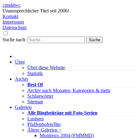
cimddwc
Unaussprechlicher Titel seit 2006!
Kontakt
Impressum
Datenschutz
Suche nach:
Über
Über diese Website
Statistik
Archiv
Best Of
Archiv nach Monaten, Kategorien & mehr
Schlagwörter
Sitemap
Galerien
Alle Blogbeiträge mit Foto-Serien
Lustiges
Pfaffenhofen/Ilm
Ältere Galerien >
Montreux 2004 (FMMMD)