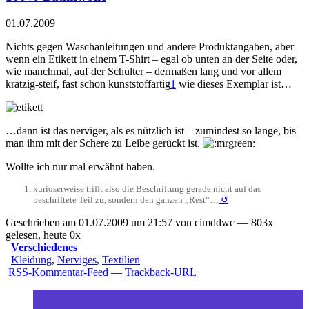
01.07.2009
Nichts gegen Waschanleitungen und andere Produktangaben, aber
wenn ein Etikett in einem T-Shirt – egal ob unten an der Seite oder,
wie manchmal, auf der Schulter – dermaßen lang und vor allem
kratzig-steif, fast schon kunststoffartig
1
wie dieses Exemplar ist…
…dann ist das nerviger, als es nützlich ist – zumindest so lange, bis
man ihm mit der Schere zu Leibe gerückt ist.
Wollte ich nur mal erwähnt haben.
kurioserweise trifft also die Beschriftung gerade nicht auf das
beschriftete Teil zu, sondern den ganzen „Rest“…
↺
Geschrieben am 01.07.2009 um 21:57 von cimddwc — 803x
gelesen, heute 0x
Verschiedenes
Kleidung
,
Nerviges
,
Textilien
RSS-Kommentar-Feed
—
Trackback-URL