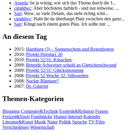
Angela
: Ist ja witzig, wie sich das Thema durch die J...
cimddwc
: Aber höchstens farblich - und nur teilweise, ...
Sari
: Wow, so viele Details, das sieht richtig schö...
cimddwc
: Habt ihr da überhaupt Platz zwischen den ganz...
Sari
: Klingt nach einem guten Plan. Ich sollte mir ...
An diesem Tag
2015:
Hamburg (3) – Sonnenschein und Regenbogen
2010:
Projekt Hörsturz 26
2010:
Projekt 52/31: Küsschen
2009:
Betende Schweizer schuld an Gletscherschwund
2009:
Projekt 52/31: Glücksmomente
2008:
Projekt 52 Woche 32: Silhouetten
2008:
Nackte Blamage?
2007:
Dr. Gitarrist
Themen-Kategorien
Blogging
Computer&Technik
Esoterik&Religion
Fragen
Freizeit&Sport
Fundstücke
Humor
Internet
Kalender
Literatur&Kunst
Musik
Natur
Politik
Sprache
TV/Film
Verschiedenes
Wissenschaft