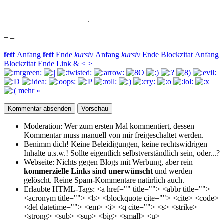
+
–
fett
Anfang
fett
Ende
kursiv
Anfang
kursiv
Ende
Blockzitat Anfang
Blockzitat Ende
Link
&
<
>
mehr »
Moderation:
Wer zum ersten Mal kommentiert, dessen
Kommentar muss manuell von mir freigeschaltet werden.
Benimm dich!
Keine Beleidigungen, keine rechtswidrigen
Inhalte u.s.w.! Sollte eigentlich selbst­verständlich sein, oder...?
Webseite:
Nichts gegen Blogs mit Werbung, aber rein
kommerzielle Links sind unerwünscht
und werden
gelöscht. Reine Spam-Kommentare natürlich auch.
Erlaubte HTML-Tags:
<a href="" title=""> <abbr title="">
<acronym title=""> <b> <blockquote cite=""> <cite> <code>
<del datetime=""> <em> <i> <q cite=""> <s> <strike>
<strong> <sub> <sup> <big> <small> <u>