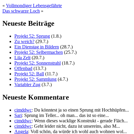
«
Vollmondiger Lebensgefährte
Das schwarze Loch
»
Neueste Beiträge
Projekt 52: Sprung
(1.8.)
Zu weich?
(29.7.)
Ein Dienstag in Bildern
(28.7.)
Projekt 52: Selbermachen
(25.7.)
Lila Zelt
(20.7.)
Projekt 52: Sonnenstrahl
(18.7.)
Offenbad
(13.7.)
Projekt 52: Ball
(11.7.)
Projekt 52: Sammlung
(4.7.)
Variabler Zug
(3.7.)
Neueste Kommentare
cimddwc
: Du könntest ja so einen Sprung mit Hochhüpfen...
Sari
: Sprung im Teller... oh man... das ist so eine...
cimddwc
: Wenn dieses wacklige Konstrukt - gerade Fläch...
cimddwc
: Geht leider nicht, dazu ist unsereins, also M...
Angela
: Voll schön, da würde ich wohl auch wohnen wol...