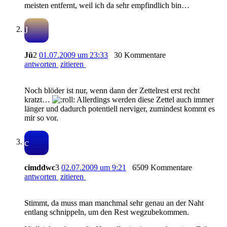
meisten entfernt, weil ich da sehr empfindlich bin…
J
Jü
2
01.07.2009 um 23:33
30 Kommentare
antworten
zitieren
Noch blöder ist nur, wenn dann der Zettelrest erst recht
kratzt…
Allerdings werden diese Zettel auch immer
länger und dadurch potentiell nerviger, zumindest kommt es
mir so vor.
c
cimddwc
3
02.07.2009 um 9:21
6509 Kommentare
antworten
zitieren
Stimmt, da muss man manchmal sehr genau an der Naht
entlang schnippeln, um den Rest wegzubekommen.