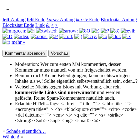
+
–
fett
Anfang
fett
Ende
kursiv
Anfang
kursiv
Ende
Blockzitat Anfang
Blockzitat Ende
Link
&
<
>
mehr »
Moderation:
Wer zum ersten Mal kommentiert, dessen
Kommentar muss manuell von mir freigeschaltet werden.
Benimm dich!
Keine Beleidigungen, keine rechtswidrigen
Inhalte u.s.w.! Sollte eigentlich selbst­verständlich sein, oder...?
Webseite:
Nichts gegen Blogs mit Werbung, aber rein
kommerzielle Links sind unerwünscht
und werden
gelöscht. Reine Spam-Kommentare natürlich auch.
Erlaubte HTML-Tags:
<a href="" title=""> <abbr title="">
<acronym title=""> <b> <blockquote cite=""> <cite> <code>
<del datetime=""> <em> <i> <q cite=""> <s> <strike>
<strong> <sub> <sup> <big> <small> <u>
«
Schade eigentlich…
Wählen!
»