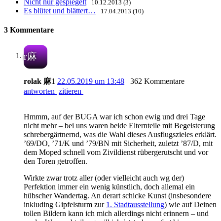
Nicht nur gespiegelt
10.12.2013 (3)
Es blütet und blättert…
17.04.2013 (10)
3 Kommentare
r麻
rolak 麻
1
22.05.2019 um 13:48
362 Kommentare
antworten
zitieren
Hmmm, auf der BUGA war ich schon ewig und drei Tage
nicht mehr – bei uns waren beide Elternteile mit Begeisterung
schrebergärtnernd, was die Wahl dieses Ausflugszieles erklärt.
’69/DO, ’71/K und ’79/BN mit Sicherheit, zuletzt ’87/D, mit
dem Moped schnell vom Zivildienst rübergerutscht und vor
den Toren getroffen.
Wirkte zwar trotz aller (oder vielleicht auch wg der)
Perfektion immer ein wenig künstlich, doch allemal ein
hübscher Wandertag. An derart schicke Kunst (insbesondere
inkluding Gipfelsturm zur
1. Stadtausstellung
) wie auf Deinen
tollen Bildern kann ich mich allerdings nicht erinnern – und