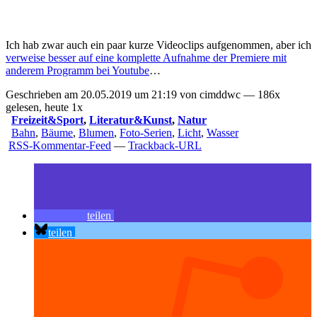
Ich hab zwar auch ein paar kurze Videoclips aufgenommen, aber ich
verweise besser auf eine komplette Aufnahme der Premiere mit
anderem Programm bei Youtube
…
Geschrieben am 20.05.2019 um 21:19 von cimddwc — 186x
gelesen, heute 1x
Freizeit&Sport
,
Literatur&Kunst
,
Natur
Bahn
,
Bäume
,
Blumen
,
Foto-Serien
,
Licht
,
Wasser
RSS-Kommentar-Feed
—
Trackback-URL
teilen
teilen