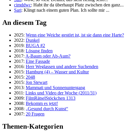
cimddwc
: Habt ihr da überhaupt Platz zwischen den ganz...
Sari
: Klingt nach einem guten Plan. Ich sollte mir ...
An diesem Tag
2025:
Wenn eine Weiche gestört ist, ist sie dann eine Harte?
2022:
Dunkel
2019:
BUGA #2
2018:
Lösung finden
2017:
A-Baum oder Ab-Aum?
2017:
Eine Fassade
2016:
Herr Weglassen und andere Suchenden
2015:
Hamburg (4) – Wasser und Kultur
2015:
2048
2015:
Jon Stewart
2013:
Mammati und Sonnenuntergang
2011:
Links und Video der Woche (2011/31)
2009:
FilmRätselStöckchen 1313
2008:
Bekomm es jetzt!
2008:
„Gesund durch Kunst“
2007:
20 Fragen
Themen-Kategorien