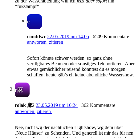
zu der Wasserabteilung will ich
jetzt aber sofort
hin
*fußstampf*
c
cimddwc
22.05.2019 um 14:05
6509 Kommentare
antworten
zitieren
Sofort könnte schwer werden, so ganz ohne
verfügbares Beamen oder sonstiges Teleportieren. Aber
etwas gemächlicher reisend könntest du es morgen
schaffen, heute gäb’s eh keine abendliche Wassershow.
r麻
rolak 麻
2
23.05.2019 um 16:24
362 Kommentare
antworten
zitieren
Nee, nicht wg der nächtlichen Lightshow, wg dem über
‚Neue Häuser‘ zu Sehenden. Und generell ist mir das für nen