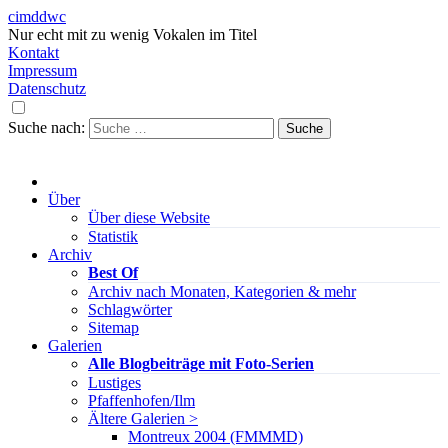
cimddwc
Nur echt mit zu wenig Vokalen im Titel
Kontakt
Impressum
Datenschutz
Suche nach:
Über
Über diese Website
Statistik
Archiv
Best Of
Archiv nach Monaten, Kategorien & mehr
Schlagwörter
Sitemap
Galerien
Alle Blogbeiträge mit Foto-Serien
Lustiges
Pfaffenhofen/Ilm
Ältere Galerien >
Montreux 2004 (FMMMD)