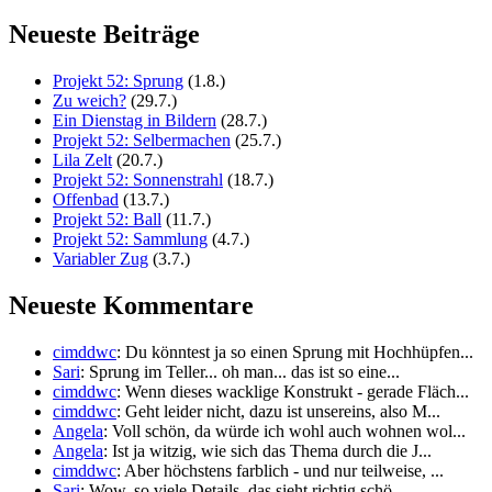
Neueste Beiträge
Projekt 52: Sprung
(1.8.)
Zu weich?
(29.7.)
Ein Dienstag in Bildern
(28.7.)
Projekt 52: Selbermachen
(25.7.)
Lila Zelt
(20.7.)
Projekt 52: Sonnenstrahl
(18.7.)
Offenbad
(13.7.)
Projekt 52: Ball
(11.7.)
Projekt 52: Sammlung
(4.7.)
Variabler Zug
(3.7.)
Neueste Kommentare
cimddwc
: Du könntest ja so einen Sprung mit Hochhüpfen...
Sari
: Sprung im Teller... oh man... das ist so eine...
cimddwc
: Wenn dieses wacklige Konstrukt - gerade Fläch...
cimddwc
: Geht leider nicht, dazu ist unsereins, also M...
Angela
: Voll schön, da würde ich wohl auch wohnen wol...
Angela
: Ist ja witzig, wie sich das Thema durch die J...
cimddwc
: Aber höchstens farblich - und nur teilweise, ...
Sari
: Wow, so viele Details, das sieht richtig schö...