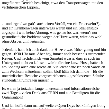
ungeführten Bereich besichtigt, etwa den Transportwagen mit den
verführerischen Lippen…
…und irgendwo gab’s auch einen Vorfall, wo ein Feuerwehr(?)-
und ein Krankenwagen unterwegs waren und ein Straßenstück
abgesperrt war, keine Ahnung, was genau los war; wenn’s nur
gesundheitliche Probleme wegen der Hitze waren, wäre das wohl
ohne Absperrung gegangen.
Jedenfalls hatte ich auch dank der Hitze etwas früher genug und bin
gegen 16:30 Uhr raus. Aber hey, immer noch besser als strömender
Regen. Und nachdem ich vom Samstag wusste, dass es auch im
Untergrund nicht zu kalt sein würde für eine kurze Hose, hatte ich
am Sonntag auch eine solche an. Vielleicht hätte ich noch Sandalen
zum Wechseln mitnehmen sollen, bloß hätte ich dann die – für die
unterirdischen Besuche vorgeschriebenen – geschlossenen Schuhe
stundenlang rumtragen müssen…
Es waren ja trotzdem lange, interessante und informationsreiche
zwei Tage – vielen Dank ans CERN und alle Beteiligten für die
Organisation!
Und ich hoffe dann mal auf weitere Open Days bei künftigen Long