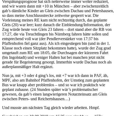
Verspätungsprognose hat sich netterweise immer weiter reduziert,
und wir waren dann mit +10 in München – aber zwischenzeitlich
gab’s dämliche Kinder an Gleis zwischen Dachau und Petershausen,
so dass meine Anschlussstrecke zeitweise gesperrt war. Die
Vorleistung meines RE kam nicht rechtzeitig durch, das geplante
Gleis (20) war leer; kurz danach die Einblendung/Information, der
Zug würde heute von Gleis 23 fahren – dort stand aber die RB von
17:27, die via Treuchtlingen bis Nürnberg fahren hätte sollen und
entsprechend voll war (der Pendlerverstärker von 17:37 bis
Pfaffenhofen fiel ganz aus). Als ich eingestiegen bin (und in der 1.
Klasse noch einen Sitzplatz bekommen hatte), wurde der Zug grad
umgetauft zum RE um 18:05, die Durchsagen der kürzeren Fahrt
(bis Ingolstadt) und weniger Halten hat bei manchen jetzt nicht
gerade für Begeisterung gesorgt. Immerhin wurde Dachau noch als
außerplanmäßiger Halt ergänzt.
Nun ja, mit +3 oder 4 ging’s los, mit +7 war ich dann in PAF, äh,
MPF, also am Bahnhof Pfaffenhofen, der Umstieg zum geplanten
Bus war knapp aber problemlos – und so war ich praktisch wie
geplant zuhause. (24 Stunden später wär’s problematischer
gewesen, da gab’s einen langwierigeren Notarzteinsatz am Gleis
zwischen Peters- und Reichertshausen…)
Und musste am nächsten Tag gleich wieder arbeiten. Hmpf.