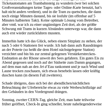
Ticketautomaten am Trambahnsteig zu wundern (wer bei solchen
Großveranstaltungen keine Tages- oder Online-Karte benutzt, hat’s
halt nicht anders verdient), und in die Tram zu quetschen, die dann
noch einige Minuten dastand, bis sie losfuhr (im offenbar auf 5
Minuten halbierten Takt). Keine optimale Lösung vom Betreiber,
aber vmtl. war ich zu einer ungünstigen Zeit dort, als der größte
Schwung mit Trams in kurzen Abständen unterwegs war, die dann
auch erst wieder zurückfahren mussten.
Immerhin hatte ich das Glück, neben einem Sitzplatz zu stehen, der
nach 5 oder 6 Stationen frei wurde. Ich hab dann aufs Rausdrängen
an der Poterie (so heißt die dem Hotel nächstgelegene Station)
verzichtet und bin bis zur zentral gelegenen Verstärkerstrecken-
Endstation an der Rhone unweit des Sees gefahren. Ein gutes Eis zu
Abend gegessen und noch auf der Südseite zum Damm gegangen,
auf dem man nah an den
Jet d’Eau
rankommt und je nach Wind und
Laune trocken zuschauen, sich etwas benebeln lassen oder kräftig
duschen kann (in diesem Fall zweiteres).
Schade übrigens, dass sich bei der abendlichen/nächtlichen
Beleuchtung der Uferbereiche etwas zu viele Werbeschriftzüge auf
den Gebäuden in den Vordergrund drängen.
Sonntag, zweiter CERN-Tag, gleiche Zeit, man hatte teilweise
früher geöffnet, Check-In ging schneller, heute naheliegenderweise