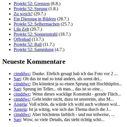
Projekt 52: Grenzen
(8.8.)
Projekt 52: Sprung
(1.8.)
Zu weich?
(29.7.)
Ein Dienstag in Bildern
(28.7.)
Projekt 52: Selbermachen
(25.7.)
Lila Zelt
(20.7.)
Projekt 52: Sonnenstrahl
(18.7.)
Offenbad
(13.7.)
Projekt 52: Ball
(11.7.)
Projekt 52: Sammlung
(4.7.)
Neueste Kommentare
cimddwc
: Danke. Ehrlich gesagt hab ich das Foto vor 2 ...
Sari
: Oh das ist mal so total anders, als sonst dei...
cimddwc
: Du könntest ja so einen Sprung mit Hochhüpfen...
Sari
: Sprung im Teller... oh man... das ist so eine...
cimddwc
: Wenn dieses wacklige Konstrukt - gerade Fläch...
cimddwc
: Geht leider nicht, dazu ist unsereins, also M...
Angela
: Voll schön, da würde ich wohl auch wohnen wol...
Angela
: Ist ja witzig, wie sich das Thema durch die J...
cimddwc
: Aber höchstens farblich - und nur teilweise, ...
Sari
: Wow, so viele Details, das sieht richtig schö...