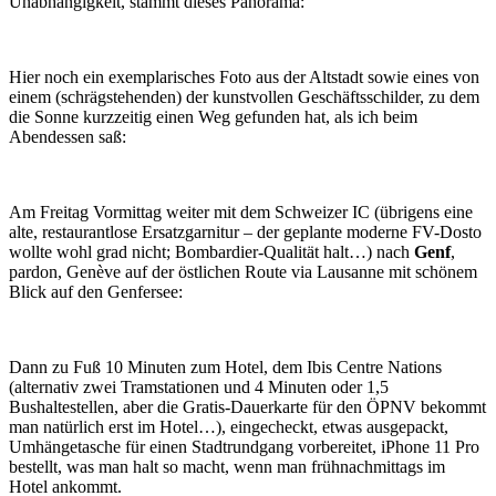
Unabhängigkeit, stammt dieses Panorama:
Hier noch ein exemplarisches Foto aus der Altstadt sowie eines von
einem (schrägstehenden) der kunstvollen Geschäftsschilder, zu dem
die Sonne kurzzeitig einen Weg gefunden hat, als ich beim
Abendessen saß:
Am Freitag Vormittag weiter mit dem Schweizer IC (übrigens eine
alte, restaurantlose Ersatzgarnitur – der geplante moderne FV-Dosto
wollte wohl grad nicht; Bombardier-Qualität halt…) nach
Genf
,
pardon, Genève auf der östlichen Route via Lausanne mit schönem
Blick auf den Genfersee:
Dann zu Fuß 10 Minuten zum Hotel, dem Ibis Centre Nations
(alternativ zwei Tramstationen und 4 Minuten oder 1,5
Bushaltestellen, aber die Gratis-Dauerkarte für den ÖPNV bekommt
man natürlich erst im Hotel…), eingecheckt, etwas ausgepackt,
Umhängetasche für einen Stadtrundgang vorbereitet, iPhone 11 Pro
bestellt, was man halt so macht, wenn man frühnachmittags im
Hotel ankommt.