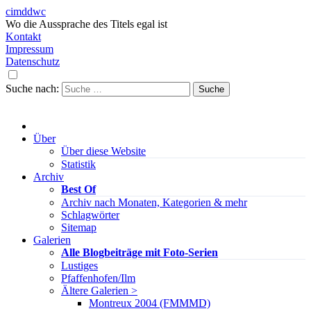
cimddwc
Wo die Aussprache des Titels egal ist
Kontakt
Impressum
Datenschutz
Suche nach:
Über
Über diese Website
Statistik
Archiv
Best Of
Archiv nach Monaten, Kategorien & mehr
Schlagwörter
Sitemap
Galerien
Alle Blogbeiträge mit Foto-Serien
Lustiges
Pfaffenhofen/Ilm
Ältere Galerien >
Montreux 2004 (FMMMD)