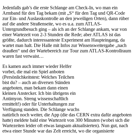
Jedenfalls gab’s die erste Schlange am Check-In, wo man ein
Armband für den Tag bekam (mit „S“ für den Tag und QR-Code
zur Ein- und Auslasskontrolle an den jeweiligen Orten), dann rüber
auf die andere Straßenseite, wo es u.a. zum ATLAS-
Untergrundbesuch ging – als ich an der Schlange ankam, war von
einer Wartezeit von 2-3 Stunden die Rede; aber ATLAS ist das
größte, dadurch interessanteste Experiment am Haupteingang, da
wartet man halt. Die Halle mit Infos zur Wissensweitergabe „nach
draußen“ und der Wartebereich zur Tour zum ATLAS-Kontrollraum
waren fast verwaist…
Es kamen auch immer wieder Helfer
vorbei, die mal ein Spiel anboten
(Persönlichkeitstest: Welches Teilchen
bist du? – auch an diversen Ständen
angeboten, man bekam dann einen
kleinen Anstecker. Ich bin übrigens ein
Antimyon. Streng wissenschaftlich
ermittelt!) oder für Unterhaltungen zur
Verfügung standen. Die Schlange wuchs
natürlich noch weiter, die App (die das CERN extra dafür angeboten
hatte) meldete bald eine Wartezeit von 300 Minuten (wobei sich die
Wartezeiten leider oft etwas langsam aktualisierten). Nun gut, nach
etwa einer Stunde war das Zelt erreicht, wo die organisierte