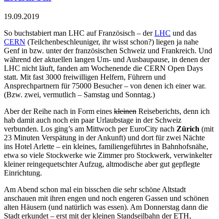
19.09.2019
So buchstabiert man LHC auf Französisch – der
LHC
und das
CERN
(Teilchenbeschleuniger, ihr wisst schon?) liegen ja nahe
Genf in bzw. unter der französischen Schweiz und Frankreich. Und
während der aktuellen langen Um- und Ausbaupause, in denen der
LHC nicht läuft, fanden am Wochenende die CERN Open Days
statt. Mit fast 3000 freiwilligen Helfern, Führern und
Ansprechpartnern für 75000 Besucher – von denen ich einer war.
(Bzw. zwei, vermutlich – Samstag und Sonntag.)
Aber der Reihe nach in Form eines
kleinen
Reiseberichts, denn ich
hab damit auch noch ein paar Urlaubstage in der Schweiz
verbunden. Los ging’s am Mittwoch per EuroCity nach
Zürich
(mit
23 Minuten Verspätung in der Ankunft) und dort für zwei Nächte
ins Hotel Arlette – ein kleines, familiengeführtes in Bahnhofsnähe,
etwa so viele Stockwerke wie Zimmer pro Stockwerk, verwinkelter
kleiner reingequetschter Aufzug, altmodische aber gut gepflegte
Einrichtung.
Am Abend schon mal ein bisschen die sehr schöne Altstadt
anschauen mit ihren engen und noch engeren Gassen und schönen
alten Häusern (und natürlich was essen). Am Donnerstag dann die
Stadt erkundet – erst mit der kleinen Standseilbahn der ETH,