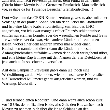
zum Bus und nach Prevessin gefahren, dem Punkt in der Mitte.
(Direkt hinter Meyrin ist die Grenze zu Frankreich. Man stelle sich
vor, es gäbe da für Tausende Besucher Grenzkontrollen…)
Dort wäre dann das CERN-Kontrollzentum gewesen, aber mit einer
Schlange in der prallen Sonne; ich bin dann lieber ins Auditorium
und hab eine kleine Kabarettvorstellung zum Bau des LHC
angeschaut, wo ich zwar mangels echter Französischkenntnisse
einiges nur erahnen konnte, aber die wesentlichen Punkte und Gags
– etwa wie clever das war, viele andere Länder mitbezahlen zu
lassen, wobei einer dem anderen immer mal wieder einen
Buchstaben nannte und dieser dann die Länder mit diesem
Anfangsbuchstaben aufzählte – kamen dann doch weitgehend rüber,
und eine kleine Rap-Einlage mit den Namen der vier Detektoren ist
jetzt auch nicht so schwer zu verstehen.
Auf dem Campus in Prevessin gab’s dann u.a. noch eine
Werksführung zu den Methoden, wie tonnenschwere Röhrenstücke
auf Tausendstel Millimeter genau ausgerichtet werden, und zu
Wartungs-Monorail…
…und fernbedienten Robotern. Und dann war’s auch schon kurz
vor 18 Uhr, dem offiziellen Ende, also Zeit, den Bus zurück nach
Meyrin zu nehmen, sich über die lange Schlange an den