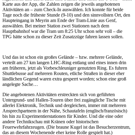
Karte aus der App, die Zahlen zeigen die jeweils angebotenen
Aktivitäten an – zum Check-In auswählen. Ich konnte für beide
Tage noch die früheste Stunde (9-10) und den sinnvollsten Ort, den
Haupteingang in Meyrin am Ende der Tram-Linie aus Genf,
auswählen. Bei meiner Station zwei Stationen nach dem
Hauptbahnhof war die Tram um 8:25 Uhr schon sehr voll – die
TPG hätte schon zu dieser Zeit Zusatzzüge fahren lassen sollen.
Und das ist schon ein großes Gelände – bzw. mehrere Gelände,
verteilt am 27 km langen LHC-Ring entlang und eines innen drin
am früheren, jetzt als Vorbeschleuniger genutzten Ring. Es fuhren
Shuttlebusse auf mehreren Routen, etliche Straßen in dieser eher
ländlichen Gegend waren extra gesperrt worden; schon eine groß
angelegte Sache…
Die angebotenen Aktivitäten erstreckten sich von geführten
Untergrund- und Hallen-Touren über frei zugängliche Tische mit
allerlei Elektronik, Technik und dergleichen, immer mit mehreren
Ansprechpartnern in der Nähe, Schautafeln (englisch/französisch)
bis hin zu Experimentierstationen für Kinder. Und die eine oder
andere Technikschau mit Kränen oder historischen
Feuerwehrfahrzeugen. (Die braune Kugel ist das Besucherzentrum,
das an diesem Wochenende eher keine Rolle gespielt hat.)