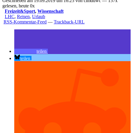
Geschrieben am 19.09.2019 um 16:25 von cimddwc — 157x
gelesen, heute 0x
Freizeit&Sport
,
Wissenschaft
LHC
,
Reisen
,
Urlaub
RSS-Kommentar-Feed
—
Trackback-URL
teilen
teilen