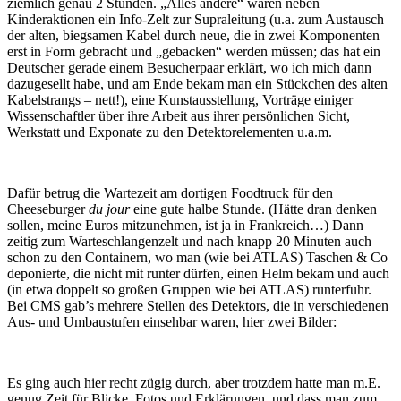
ziemlich genau 2 Stunden. „Alles andere“ waren neben
Kinderaktionen ein Info-Zelt zur Supraleitung (u.a. zum Austausch
der alten, biegsamen Kabel durch neue, die in zwei Komponenten
erst in Form gebracht und „gebacken“ werden müssen; das hat ein
Deutscher gerade einem Besucherpaar erklärt, wo ich mich dann
dazugesellt habe, und am Ende bekam man ein Stückchen des alten
Kabelstrangs – nett!), eine Kunstausstellung, Vorträge einiger
Wissenschaftler über ihre Arbeit aus ihrer persönlichen Sicht,
Werkstatt und Exponate zu den Detektorelementen u.a.m.
Dafür betrug die Wartezeit am dortigen Foodtruck für den
Cheeseburger
du jour
eine gute halbe Stunde. (Hätte dran denken
sollen, meine Euros mitzunehmen, ist ja in Frankreich…) Dann
zeitig zum Warteschlangenzelt und nach knapp 20 Minuten auch
schon zu den Containern, wo man (wie bei ATLAS) Taschen & Co
deponierte, die nicht mit runter dürfen, einen Helm bekam und auch
(in etwa doppelt so großen Gruppen wie bei ATLAS) runterfuhr.
Bei CMS gab’s mehrere Stellen des Detektors, die in verschiedenen
Aus- und Umbaustufen einsehbar waren, hier zwei Bilder:
Es ging auch hier recht zügig durch, aber trotzdem hatte man m.E.
genug Zeit für Blicke, Fotos und Erklärungen, und dass man zum