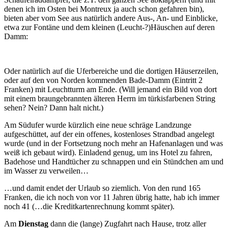
denen ich im Osten bei Montreux ja auch schon gefahren bin),
bieten aber vom See aus natürlich andere Aus-, An- und Einblicke,
etwa zur Fontäne und dem kleinen (Leucht-?)Häuschen auf deren
Damm:
Oder natürlich auf die Uferbereiche und die dortigen Häuserzeilen,
oder auf den von Norden kommenden Bade-Damm (Eintritt 2
Franken) mit Leuchtturm am Ende. (Will jemand ein Bild von dort
mit einem braungebrannten älteren Herrn im türkisfarbenen String
sehen? Nein? Dann halt nicht.)
Am Südufer wurde kürzlich eine neue schräge Landzunge
aufgeschüttet, auf der ein offenes, kostenloses Strandbad angelegt
wurde (und in der Fortsetzung noch mehr an Hafenanlagen und was
weiß ich gebaut wird). Einladend genug, um ins Hotel zu fahren,
Badehose und Handtücher zu schnappen und ein Stündchen am und
im Wasser zu verweilen…
…und damit endet der Urlaub so ziemlich. Von den rund 165
Franken, die ich noch von vor 11 Jahren übrig hatte, hab ich immer
noch 41 (…die Kreditkartenrechnung kommt später).
Am
Dienstag
dann die (lange) Zugfahrt nach Hause, trotz aller