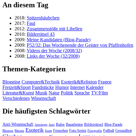
An diesem Tag
2018:
Spitzenhäubchen
2017:
Faul
2012:
Zusammenstöße mit Libellen
2010:
Bilderrätsel 43
2009:
Meine Kandidaten (Blog-Parade)
2009:
P52/32: Das Wochenende der Geister von Pfaffenhofen
2008:
Videos der Woche (2008/32)
2008:
Links der Woche (32/2008)
Themen-Kategorien
Blogging
Computer&Technik
Esoterik&Religion
Fragen
Freizeit&Sport
Fundstücke
Humor
Internet
Kalender
Literatur&Kunst
Musik
Natur
Politik
Sprache
TV/Film
Verschiedenes
Wissenschaft
Die häufigsten Schlagwörter
Anti-Wissenschaft
Bahn
Bauarbeiten
Bilderrätsel
Blog-Parade
Astrologie
Auto
Esoterik
Fernsehen
Foto-Serien
Fußball
Gesundheit
Blumen
Bäume
Essen
Fotografie