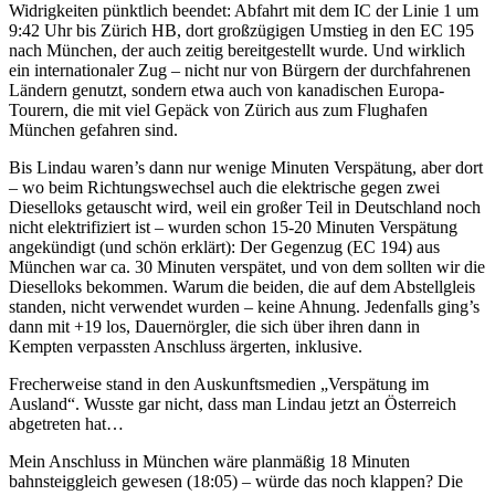
Widrigkeiten pünktlich beendet: Abfahrt mit dem IC der Linie 1 um
9:42 Uhr bis Zürich HB, dort großzügigen Umstieg in den EC 195
nach München, der auch zeitig bereitgestellt wurde. Und wirklich
ein internationaler Zug – nicht nur von Bürgern der durchfahrenen
Ländern genutzt, sondern etwa auch von kanadischen Europa-
Tourern, die mit viel Gepäck von Zürich aus zum Flughafen
München gefahren sind.
Bis Lindau waren’s dann nur wenige Minuten Verspätung, aber dort
– wo beim Richtungswechsel auch die elektrische gegen zwei
Dieselloks getauscht wird, weil ein großer Teil in Deutschland noch
nicht elektrifiziert ist – wurden schon 15-20 Minuten Verspätung
angekündigt (und schön erklärt): Der Gegenzug (EC 194) aus
München war ca. 30 Minuten verspätet, und von dem sollten wir die
Dieselloks bekommen. Warum die beiden, die auf dem Abstellgleis
standen, nicht verwendet wurden – keine Ahnung. Jedenfalls ging’s
dann mit +19 los, Dauernörgler, die sich über ihren dann in
Kempten verpassten Anschluss ärgerten, inklusive.
Frecherweise stand in den Auskunftsmedien „Verspätung im
Ausland“. Wusste gar nicht, dass man Lindau jetzt an Österreich
abgetreten hat…
Mein Anschluss in München wäre planmäßig 18 Minuten
bahnsteiggleich gewesen (18:05) – würde das noch klappen? Die