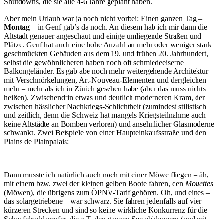
Shutdowns, die sie alle 4-6 Jahre geplant haben.
Aber mein Urlaub war ja noch nicht vorbei: Einen ganzen Tag –
Montag
– in Genf gab’s da noch. An diesem hab ich mir dann die
Altstadt genauer angeschaut und einige umliegende Straßen und
Plätze. Genf hat auch eine hohe Anzahl an mehr oder weniger stark
geschmückten Gebäuden aus dem 19. und frühen 20. Jahrhundert,
selbst die gewöhnlicheren haben noch oft schmiedeeiserne
Balkongeländer. Es gab abe noch mehr weitergehende Architektur
mit Verschnörkelungen, Art-Nouveau-Elementen und dergleichen
mehr – mehr als ich in Zürich gesehen habe (aber das muss nichts
heißen). Zwischendrin etwas und deutlich moderneren Kram, der
zwischen hässlicher Nachkriegs-Schlichtheit (zumindest stilistisch
und zeitlich, denn die Schweiz hat mangels Kriegsteilnahme auch
keine Altstädte an Bomben verloren) und ansehnlicher Glasmoderne
schwankt. Zwei Beispiele von einer Haupteinkaufsstraße und den
Plains de Plainpalais:
Dann musste ich natürlich auch noch mit einer Möwe fliegen – äh,
mit einem bzw. zwei der kleinen gelben Boote fahren, den
Mouettes
(Möwen), die übrigens zum ÖPNV-Tarif gehören. Oh, und eines –
das solargetriebene – war schwarz. Sie fahren jedenfalls auf vier
kürzeren Strecken und sind so keine wirkliche Konkurrenz für die
Schaufelraddampfer, die z.T. den ganzen See abklappern (und mit