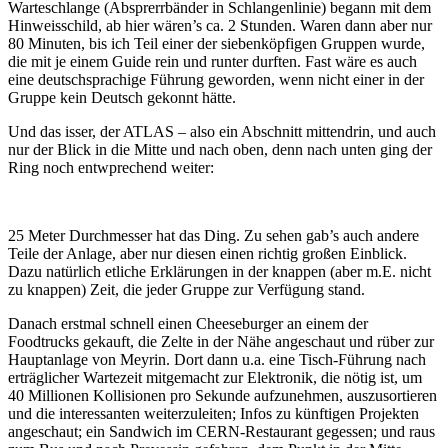
Warteschlange (Absprerrbänder in Schlangenlinie) begann mit dem
Hinweisschild, ab hier wären’s ca. 2 Stunden. Waren dann aber nur
80 Minuten, bis ich Teil einer der siebenköpfigen Gruppen wurde,
die mit je einem Guide rein und runter durften. Fast wäre es auch
eine deutschsprachige Führung geworden, wenn nicht einer in der
Gruppe kein Deutsch gekonnt hätte.
Und das isser, der ATLAS – also ein Abschnitt mittendrin, und auch
nur der Blick in die Mitte und nach oben, denn nach unten ging der
Ring noch entwprechend weiter:
25 Meter Durchmesser hat das Ding. Zu sehen gab’s auch andere
Teile der Anlage, aber nur diesen einen richtig großen Einblick.
Dazu natürlich etliche Erklärungen in der knappen (aber m.E. nicht
zu knappen) Zeit, die jeder Gruppe zur Verfügung stand.
Danach erstmal schnell einen Cheeseburger an einem der
Foodtrucks gekauft, die Zelte in der Nähe angeschaut und rüber zur
Hauptanlage von Meyrin. Dort dann u.a. eine Tisch-Führung nach
erträglicher Wartezeit mitgemacht zur Elektronik, die nötig ist, um
40 Millionen Kollisionen pro Sekunde aufzunehmen, auszusortieren
und die interessanten weiterzuleiten; Infos zu künftigen Projekten
angeschaut; ein Sandwich im CERN-Restaurant gegessen; und raus