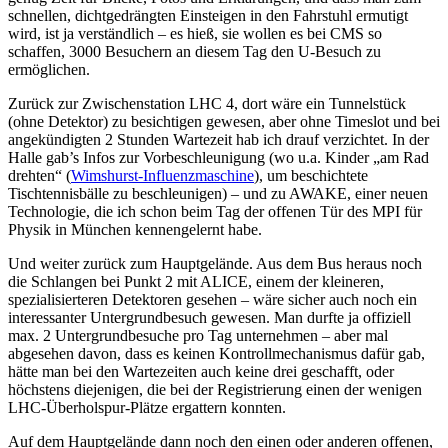
schnellen, dichtgedrängten Einsteigen in den Fahrstuhl ermutigt
wird, ist ja verständlich – es hieß, sie wollen es bei CMS so
schaffen, 3000 Besuchern an diesem Tag den U-Besuch zu
ermöglichen.
Zurück zur Zwischenstation LHC 4, dort wäre ein Tunnelstück
(ohne Detektor) zu besichtigen gewesen, aber ohne Timeslot und bei
angekündigten 2 Stunden Wartezeit hab ich drauf verzichtet. In der
Halle gab’s Infos zur Vorbeschleunigung (wo u.a. Kinder „am Rad
drehten“ (
Wimshurst-Influenzmaschine
), um beschichtete
Tischtennisbälle zu beschleunigen) – und zu AWAKE, einer neuen
Technologie, die ich schon beim Tag der offenen Tür des MPI für
Physik in München kennengelernt habe.
Und weiter zurück zum Hauptgelände. Aus dem Bus heraus noch
die Schlangen bei Punkt 2 mit ALICE, einem der kleineren,
spezialisierteren Detektoren gesehen – wäre sicher auch noch ein
interessanter Untergrundbesuch gewesen. Man durfte ja offiziell
max. 2 Untergrundbesuche pro Tag unternehmen – aber mal
abgesehen davon, dass es keinen Kontrollmechanismus dafür gab,
hätte man bei den Wartezeiten auch keine drei geschafft, oder
höchstens diejenigen, die bei der Registrierung einen der wenigen
LHC-Überholspur-Plätze ergattern konnten.
Auf dem Hauptgelände dann noch den einen oder anderen offenen,