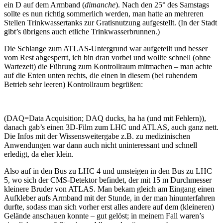
ein D auf dem Armband (
dimanche
). Nach den 25° des Samstags
sollte es nun richtig sommerlich werden, man hatte an mehreren
Stellen Trinkwassertanks zur Gratisnutzung aufgestellt. (In der Stadt
gibt’s übrigens auch etliche Trinkwasserbrunnen.)
Die Schlange zum ATLAS-Untergrund war aufgeteilt und besser
vom Rest abgesperrt, ich bin dran vorbei und wollte schnell (ohne
Wartezeit) die Führung zum Kontrollraum mitmachen – man achte
auf die Enten unten rechts, die einen in diesem (bei ruhendem
Betrieb sehr leeren) Kontrollraum begrüßen:
(DAQ=Data Acquisition; DAQ ducks, ha ha (und mit Fehlern)),
danach gab’s einen 3D-Film zum LHC und ATLAS, auch ganz nett.
Die Infos mit der Wissensweitergabe z.B. zu medizinischen
Anwendungen war dann auch nicht uninteressant und schnell
erledigt, da eher klein.
Also auf in den Bus zu LHC 4 und umsteigen in den Bus zu LHC
5, wo sich der CMS-Detektor befindet, der mit 15 m Durchmesser
kleinere Bruder von ATLAS. Man bekam gleich am Eingang einen
Aufkleber aufs Armband mit der Stunde, in der man hinunterfahren
durfte, sodass man sich vorher erst alles andere auf dem (kleineren)
Gelände anschauen konnte – gut gelöst; in meinem Fall waren’s