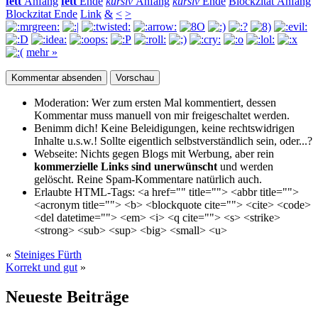
fett
Anfang
fett
Ende
kursiv
Anfang
kursiv
Ende
Blockzitat Anfang
Blockzitat Ende
Link
&
<
>
mehr »
Moderation:
Wer zum ersten Mal kommentiert, dessen
Kommentar muss manuell von mir freigeschaltet werden.
Benimm dich!
Keine Beleidigungen, keine rechtswidrigen
Inhalte u.s.w.! Sollte eigentlich selbst­verständlich sein, oder...?
Webseite:
Nichts gegen Blogs mit Werbung, aber rein
kommerzielle Links sind unerwünscht
und werden
gelöscht. Reine Spam-Kommentare natürlich auch.
Erlaubte HTML-Tags:
<a href="" title=""> <abbr title="">
<acronym title=""> <b> <blockquote cite=""> <cite> <code>
<del datetime=""> <em> <i> <q cite=""> <s> <strike>
<strong> <sub> <sup> <big> <small> <u>
«
Steiniges Fürth
Korrekt und gut
»
Neueste Beiträge