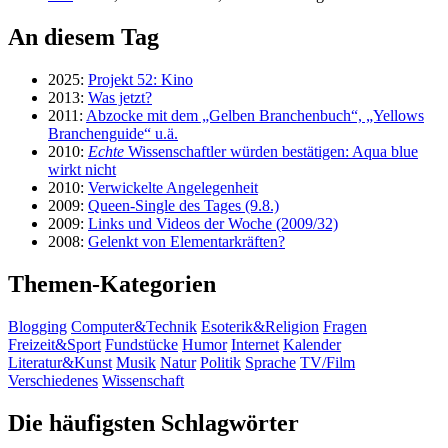
An diesem Tag
2025:
Projekt 52: Kino
2013:
Was jetzt?
2011:
Abzocke mit dem „Gelben Branchenbuch“, „Yellows
Branchenguide“ u.ä.
2010:
Echte
Wissenschaftler würden bestätigen: Aqua blue
wirkt nicht
2010:
Verwickelte Angelegenheit
2009:
Queen-Single des Tages (9.8.)
2009:
Links und Videos der Woche (2009/32)
2008:
Gelenkt von Elementarkräften?
Themen-Kategorien
Blogging
Computer&Technik
Esoterik&Religion
Fragen
Freizeit&Sport
Fundstücke
Humor
Internet
Kalender
Literatur&Kunst
Musik
Natur
Politik
Sprache
TV/Film
Verschiedenes
Wissenschaft
Die häufigsten Schlagwörter