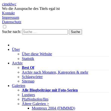
cimddwc
Wo die Aussprache des Titels egal ist
Kontakt
Impressum
Datenschutz
Suche nach:
Über
Über diese Website
Statistik
Archiv
Best Of
Archiv nach Monaten, Kategorien & mehr
Schlagwörter
Sitemap
Galerien
Alle Blogbeiträge mit Foto-Serien
Lustiges
Pfaffenhofen/Ilm
Ältere Galerien >
Montreux 2004 (FMMMD)