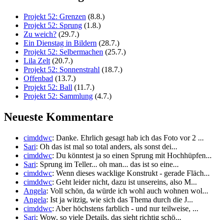
Projekt 52: Grenzen
(8.8.)
Projekt 52: Sprung
(1.8.)
Zu weich?
(29.7.)
Ein Dienstag in Bildern
(28.7.)
Projekt 52: Selbermachen
(25.7.)
Lila Zelt
(20.7.)
Projekt 52: Sonnenstrahl
(18.7.)
Offenbad
(13.7.)
Projekt 52: Ball
(11.7.)
Projekt 52: Sammlung
(4.7.)
Neueste Kommentare
cimddwc
: Danke. Ehrlich gesagt hab ich das Foto vor 2 ...
Sari
: Oh das ist mal so total anders, als sonst dei...
cimddwc
: Du könntest ja so einen Sprung mit Hochhüpfen...
Sari
: Sprung im Teller... oh man... das ist so eine...
cimddwc
: Wenn dieses wacklige Konstrukt - gerade Fläch...
cimddwc
: Geht leider nicht, dazu ist unsereins, also M...
Angela
: Voll schön, da würde ich wohl auch wohnen wol...
Angela
: Ist ja witzig, wie sich das Thema durch die J...
cimddwc
: Aber höchstens farblich - und nur teilweise, ...
Sari
: Wow, so viele Details, das sieht richtig schö...