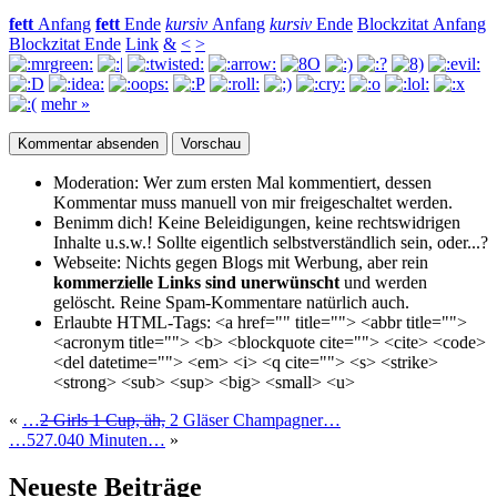
fett
Anfang
fett
Ende
kursiv
Anfang
kursiv
Ende
Blockzitat Anfang
Blockzitat Ende
Link
&
<
>
mehr »
Moderation:
Wer zum ersten Mal kommentiert, dessen
Kommentar muss manuell von mir freigeschaltet werden.
Benimm dich!
Keine Beleidigungen, keine rechtswidrigen
Inhalte u.s.w.! Sollte eigentlich selbst­verständlich sein, oder...?
Webseite:
Nichts gegen Blogs mit Werbung, aber rein
kommerzielle Links sind unerwünscht
und werden
gelöscht. Reine Spam-Kommentare natürlich auch.
Erlaubte HTML-Tags:
<a href="" title=""> <abbr title="">
<acronym title=""> <b> <blockquote cite=""> <cite> <code>
<del datetime=""> <em> <i> <q cite=""> <s> <strike>
<strong> <sub> <sup> <big> <small> <u>
«
…
2 Girls 1 Cup, äh,
2 Gläser Champagner…
…527.040 Minuten…
»
Neueste Beiträge