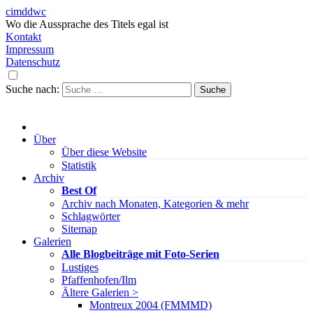
cimddwc
Wo die Aussprache des Titels egal ist
Kontakt
Impressum
Datenschutz
Suche nach:
Über
Über diese Website
Statistik
Archiv
Best Of
Archiv nach Monaten, Kategorien & mehr
Schlagwörter
Sitemap
Galerien
Alle Blogbeiträge mit Foto-Serien
Lustiges
Pfaffenhofen/Ilm
Ältere Galerien >
Montreux 2004 (FMMMD)