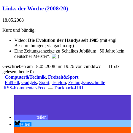
Links der Woche (2008/20)
18.05.2008
Kurz und bündig:
Video:
Die Evolution der Handys seit 1985
(mit engl.
Beschreibungen; via
gaehn.org
)
Eine Zeitungsanzeige zu Schalkes Jubiläum „50 Jahre kein
deutscher Meister“
.
Geschrieben am 18.05.2008 um 19:26 von cimddwc — 1153x
gelesen, heute 0x
Computer&Technik
,
Freizeit&Sport
Fußball
,
Gadgets
,
Sport
,
Telefon
,
Zeitungsausschnitte
RSS-Kommentar-Feed
—
Trackback-URL
teilen
teilen