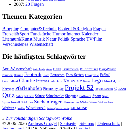
2007:
20 Fragen
Themen-Kategorien
Blogging
Computer&Technik
Esoterik&Religion
Fragen
Freizeit&Sport
Fundstücke
Humor
Internet
Kalender
Literatur&Kunst
Musik
Natur
Politik
Sprache
TV/Film
Verschiedenes
Wissenschaft
Die häufigsten Schlagwörter
Anti-Wissenschaft
Bahn
Bauarbeiten
Bilderrätsel
Blog-Parade
Astrologie
Auto
Esoterik
Fernsehen
Foto-Serien
Fußball
Blumen
Bäume
Essen
Fotografie
Glaube
Lego
Konzerte
Internes
Gesundheit
Jubiläum
Musik-Quiz
Kunst
Projekt 52
Pfaffenhofen
Queen
Nerviges
Picture my day
Projekt Hörsturz
Quiz
Spam
Satire
Schnee
Schreibfehler
Shopping
Software
Sport
Schilder
Suchanfragen
Sprachmüll
Universum
Wahlen
Wasser
Weihnachten
Stöckchen
zuhause
Wuselbrusel
Werbung
Wetter
Zeitungsausschnitte
»
Zur vollständigen Schlagwort-Wolke
© 2006-2026
Andreas Grögel
|
Startseite
|
Sitemap
|
Datenschutz
|
Impressum
| 49 DB-Abfragen | 0.269 s |
Log in
|