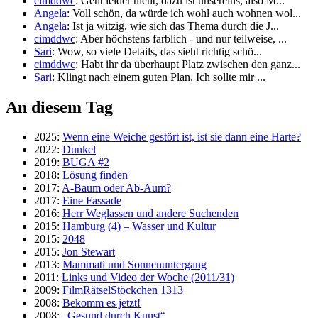
cimddwc
: Geht leider nicht, dazu ist unsereins, also M...
Angela
: Voll schön, da würde ich wohl auch wohnen wol...
Angela
: Ist ja witzig, wie sich das Thema durch die J...
cimddwc
: Aber höchstens farblich - und nur teilweise, ...
Sari
: Wow, so viele Details, das sieht richtig schö...
cimddwc
: Habt ihr da überhaupt Platz zwischen den ganz...
Sari
: Klingt nach einem guten Plan. Ich sollte mir ...
An diesem Tag
2025:
Wenn eine Weiche gestört ist, ist sie dann eine Harte?
2022:
Dunkel
2019:
BUGA #2
2018:
Lösung finden
2017:
A-Baum oder Ab-Aum?
2017:
Eine Fassade
2016:
Herr Weglassen und andere Suchenden
2015:
Hamburg (4) – Wasser und Kultur
2015:
2048
2015:
Jon Stewart
2013:
Mammati und Sonnenuntergang
2011:
Links und Video der Woche (2011/31)
2009:
FilmRätselStöckchen 1313
2008:
Bekomm es jetzt!
2008:
„Gesund durch Kunst“