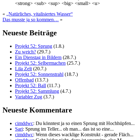
<strong> <sub> <sup> <big> <small> <u>
«
„Natürliches, vitalisiertes Wasser“
Das musste ja so kommen…
»
Neueste Beiträge
Projekt 52: Sprung
(1.8.)
Zu weich?
(29.7.)
Ein Dienstag in Bildern
(28.7.)
Projekt 52: Selbermachen
(25.7.)
Lila Zelt
(20.7.)
Projekt 52: Sonnenstrahl
(18.7.)
Offenbad
(13.7.)
Projekt 52: Ball
(11.7.)
Projekt 52: Sammlung
(4.7.)
Variabler Zug
(3.7.)
Neueste Kommentare
cimddwc
: Du könntest ja so einen Sprung mit Hochhüpfen...
Sari
: Sprung im Teller... oh man... das ist so eine...
cimddwc
: Wenn dieses wacklige Konstrukt - gerade Fläch...