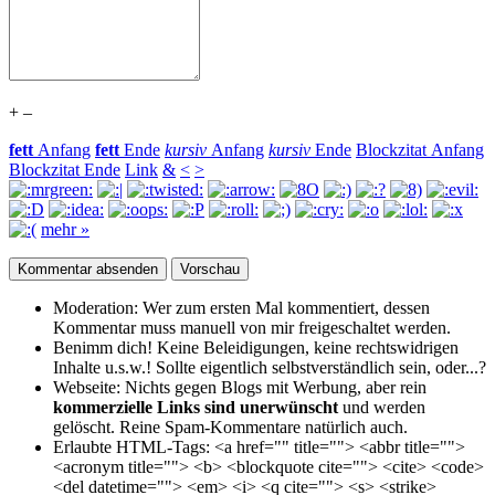
+
–
fett
Anfang
fett
Ende
kursiv
Anfang
kursiv
Ende
Blockzitat Anfang
Blockzitat Ende
Link
&
<
>
mehr »
Moderation:
Wer zum ersten Mal kommentiert, dessen
Kommentar muss manuell von mir freigeschaltet werden.
Benimm dich!
Keine Beleidigungen, keine rechtswidrigen
Inhalte u.s.w.! Sollte eigentlich selbst­verständlich sein, oder...?
Webseite:
Nichts gegen Blogs mit Werbung, aber rein
kommerzielle Links sind unerwünscht
und werden
gelöscht. Reine Spam-Kommentare natürlich auch.
Erlaubte HTML-Tags:
<a href="" title=""> <abbr title="">
<acronym title=""> <b> <blockquote cite=""> <cite> <code>
<del datetime=""> <em> <i> <q cite=""> <s> <strike>