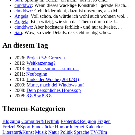
cimddwc
: Wenn dieses wacklige Konstrukt - gerade Fläch...
cimddwc
: Geht leider nicht, dazu ist unsereins, also M...
Angela
: Voll schön, da würde ich wohl auch wohnen wol...
Angela
: Ist ja witzig, wie sich das Thema durch die J...
cimddwc
: Aber höchstens farblich - und nur teilweise, ...
Sari
: Wow, so viele Details, das sieht richtig schö...
An diesem Tag
2026:
Projekt 52: Grenzen
2016:
Weltkatzentag?
2013:
Summ… summ… summ…
2011:
Neubeginn
2010:
Links der Woche (2010/31)
2009:
Marie, mach dei Windows auf
2008:
Dein persönliches Horoskop
2008:
8 8 8 ∞ 8 8 8
Themen-Kategorien
Blogging
Computer&Technik
Esoterik&Religion
Fragen
Freizeit&Sport
Fundstücke
Humor
Internet
Kalender
Literatur&Kunst
Musik
Natur
Politik
Sprache
TV/Film