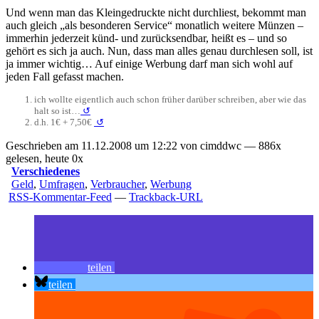
Und wenn man das Kleingedruckte nicht durchliest, bekommt man
auch gleich „als besonderen Service“ monatlich weitere Münzen –
immerhin jederzeit künd- und zurücksendbar, heißt es – und so
gehört es sich ja auch. Nun, dass man alles genau durchlesen soll, ist
ja immer wichtig… Auf einige Werbung darf man sich wohl auf
jeden Fall gefasst machen.
ich wollte eigentlich auch schon früher darüber schreiben, aber wie das
halt so ist…
↺
d.h. 1€ + 7,50€
↺
Geschrieben am 11.12.2008 um 12:22 von cimddwc — 886x
gelesen, heute 0x
Verschiedenes
Geld
,
Umfragen
,
Verbraucher
,
Werbung
RSS-Kommentar-Feed
—
Trackback-URL
teilen
teilen