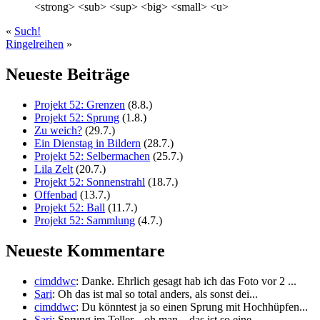
<strong> <sub> <sup> <big> <small> <u>
«
Such!
Ringelreihen
»
Neueste Beiträge
Projekt 52: Grenzen
(8.8.)
Projekt 52: Sprung
(1.8.)
Zu weich?
(29.7.)
Ein Dienstag in Bildern
(28.7.)
Projekt 52: Selbermachen
(25.7.)
Lila Zelt
(20.7.)
Projekt 52: Sonnenstrahl
(18.7.)
Offenbad
(13.7.)
Projekt 52: Ball
(11.7.)
Projekt 52: Sammlung
(4.7.)
Neueste Kommentare
cimddwc
: Danke. Ehrlich gesagt hab ich das Foto vor 2 ...
Sari
: Oh das ist mal so total anders, als sonst dei...
cimddwc
: Du könntest ja so einen Sprung mit Hochhüpfen...
Sari
: Sprung im Teller... oh man... das ist so eine...