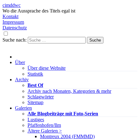
cimddwc
Wo die Aussprache des Titels egal ist
Kontakt
Impressum
Datenschutz
Suche nach:
Über
Über diese Website
Statistik
Archiv
Best Of
Archiv nach Monaten, Kategorien & mehr
Schlagwörter
Sitemap
Galerien
Alle Blogbeiträge mit Foto-Serien
Lustiges
Pfaffenhofen/Ilm
Ältere Galerien >
Montreux 2004 (FMMMD)