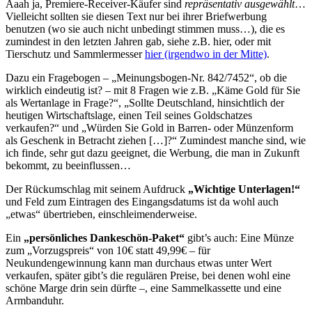
Aaah ja, Premiere-Receiver-Käufer sind
repräsentativ ausgewählt
…
Vielleicht sollten sie diesen Text nur bei ihrer Briefwerbung
benutzen (wo sie auch nicht unbedingt stimmen muss…), die es
zumindest in den letzten Jahren gab, siehe z.B.
hier
, oder mit
Tierschutz und Sammlermesser
hier (irgendwo in der Mitte)
.
Dazu ein Fragebogen – „Meinungsbogen-Nr. 842/7452“, ob die
wirklich eindeutig ist? – mit 8 Fragen wie z.B. „Käme Gold für Sie
als Wertanlage in Frage?“, „Sollte Deutschland, hinsichtlich der
heutigen Wirtschaftslage, einen Teil seines Goldschatzes
verkaufen?“ und „Würden Sie Gold in Barren- oder Münzenform
als Geschenk in Betracht ziehen […]?“ Zumindest manche sind, wie
ich finde, sehr gut dazu geeignet, die Werbung, die man in Zukunft
bekommt, zu beeinflussen…
Der Rückumschlag mit seinem Aufdruck
„Wichtige Unterlagen!“
und Feld zum Eintragen des Eingangsdatums ist da wohl auch
„etwas“ übertrieben, einschleimenderweise.
Ein
„persönliches Dankeschön-Paket“
gibt’s auch: Eine Münze
zum „Vorzugspreis“ von 10€ statt 49,99€ – für
Neukundengewinnung kann man durchaus etwas unter Wert
verkaufen, später gibt’s die regulären Preise, bei denen wohl eine
schöne Marge drin sein dürfte –, eine Sammelkassette und eine
Armbanduhr.