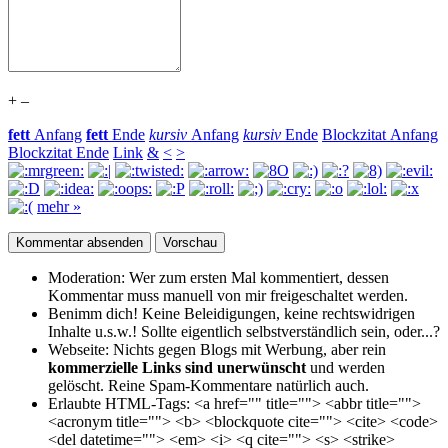
+
–
fett
Anfang
fett
Ende
kursiv
Anfang
kursiv
Ende
Blockzitat Anfang
Blockzitat Ende
Link
&
<
>
mehr »
Moderation:
Wer zum ersten Mal kommentiert, dessen
Kommentar muss manuell von mir freigeschaltet werden.
Benimm dich!
Keine Beleidigungen, keine rechtswidrigen
Inhalte u.s.w.! Sollte eigentlich selbst­verständlich sein, oder...?
Webseite:
Nichts gegen Blogs mit Werbung, aber rein
kommerzielle Links sind unerwünscht
und werden
gelöscht. Reine Spam-Kommentare natürlich auch.
Erlaubte HTML-Tags:
<a href="" title=""> <abbr title="">
<acronym title=""> <b> <blockquote cite=""> <cite> <code>
<del datetime=""> <em> <i> <q cite=""> <s> <strike>