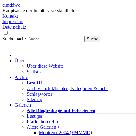
cimddwc
Hauptsache der Inhalt ist verständlich
Kontakt
Impressum
Datenschutz
Suche nach:
Über
Über diese Website
Statistik
Archiv
Best Of
Archiv nach Monaten, Kategorien & mehr
Schlagwörter
Sitemap
Galerien
Alle Blogbeiträge mit Foto-Serien
Lustiges
Pfaffenhofen/Ilm
Ältere Galerien >
Montreux 2004 (FMMMD)