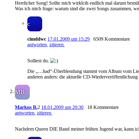
Herrlicher Song! Sollte mich wirklcih endlich mal darum bemü
Was ich mich frage: warum sind die zwei Songs zusammen, wen
c
cimddwc
17.01.2009 um 15:29
6509 Kommentare
antworten
zitieren
Solltest du.
Die „…had“-Überblendung stammt vom Album vom Lied „Fl
anderen anders: die aktuelle CD-Wiederveröffentlichung
MB
Markus B.
2
18.01.2009 um 20:30
18 Kommentare
antworten
zitieren
Nachdem Queen DIE Band meiner frühen Jugend war, kann ich 