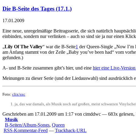
Die B-Seite des Tages (17.1.)
17.01.2009
Eine neue, unregelmäßige Beitragsserie, die sich natürlich hauptsäch
einbinden, sondern nur verlinken – auch so sind sie ja nur einen Klick 
„
Lily Of The Valley
“ war die B-Seite
1
der Queen-Single „Now I’m He
am Anfang stammt von der Zeile „Baby you’ve been had“ vom vorhergeh
gefunden.)
A- und B-Seite zusammen gibt’s
hier
, und eine
hier eine Live-Versio
Meinungen zu dieser Serie (und der Liedauswahl) sind ausdrücklich 
Foto:
clix/sxc
ja, das war damals, als Musik noch auf großen, meist schwarzen Vinylsche
Geschrieben am 17.01.2009 um 1:17 von cimddwc — 683x gelesen, 
Musik
B-Seiten/Album-Songs
,
Queen
RSS-Kommentar-Feed
—
Trackback-URL