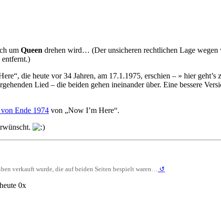
lich um
Queen
drehen wird… (Der unsicheren rechtlichen Lage wegen we
entfernt.)
re“, die heute vor 34 Jahren, am 17.1.1975, erschien – »
hier geht’s
enden Lied – die beiden gehen ineinander über. Eine bessere Version 
n von Ende 1974
von „Now I’m Here“.
erwünscht.
iben verkauft wurde, die auf beiden Seiten bespielt waren…
↺
heute 0x