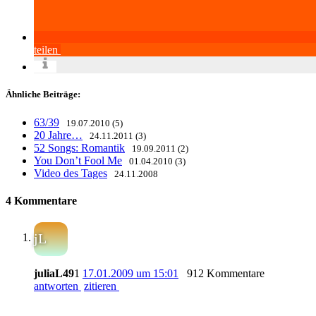
teilen
Ähnliche Beiträge:
63/39
19.07.2010 (5)
20 Jahre…
24.11.2011 (3)
52 Songs: Romantik
19.09.2011 (2)
You Don’t Fool Me
01.04.2010 (3)
Video des Tages
24.11.2008
4 Kommentare
jL
juliaL49
1
17.01.2009 um 15:01
912 Kommentare
antworten
zitieren