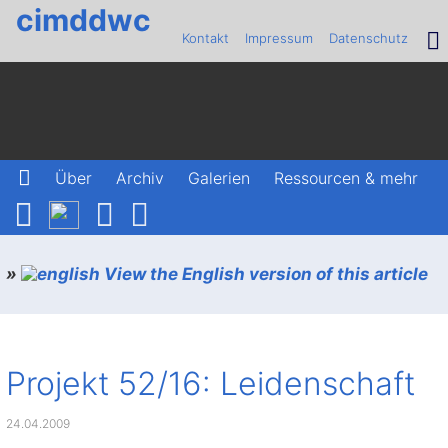
cimddwc
Kontakt
Impressum
Datenschutz
Über
Archiv
Galerien
Ressourcen & mehr
»
View the English version of this article
Projekt 52/16: Leidenschaft
24.04.2009