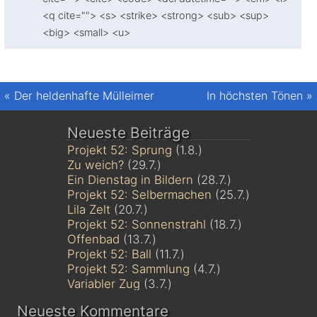
<q cite=""> <s> <strike> <strong> <sub> <sup>
<big> <small> <u>
«
Der heldenhafte Mülleimer
In höchsten Tönen
»
Neueste Beiträge
Projekt 52: Sprung
(1.8.)
Zu weich?
(29.7.)
Ein Dienstag in Bildern
(28.7.)
Projekt 52: Selbermachen
(25.7.)
Lila Zelt
(20.7.)
Projekt 52: Sonnenstrahl
(18.7.)
Offenbad
(13.7.)
Projekt 52: Ball
(11.7.)
Projekt 52: Sammlung
(4.7.)
Variabler Zug
(3.7.)
Neueste Kommentare