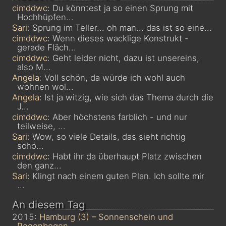
cimddwc
: Du könntest ja so einen Sprung mit
Hochhüpfen...
Sari
: Sprung im Teller... oh man... das ist so eine...
cimddwc
: Wenn dieses wacklige Konstrukt -
gerade Fläch...
cimddwc
: Geht leider nicht, dazu ist unsereins,
also M...
Angela
: Voll schön, da würde ich wohl auch
wohnen wol...
Angela
: Ist ja witzig, wie sich das Thema durch die
J...
cimddwc
: Aber höchstens farblich - und nur
teilweise, ...
Sari
: Wow, so viele Details, das sieht richtig
schö...
cimddwc
: Habt ihr da überhaupt Platz zwischen
den ganz...
Sari
: Klingt nach einem guten Plan. Ich sollte mir
...
An diesem Tag
2015:
Hamburg (3) – Sonnenschein und
Regenbogen