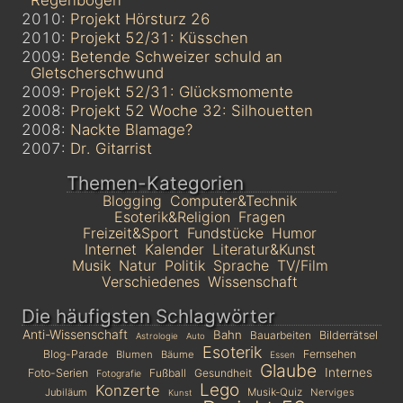
2010:
Projekt Hörsturz 26
2010:
Projekt 52/31: Küsschen
2009:
Betende Schweizer schuld an
Gletscherschwund
2009:
Projekt 52/31: Glücksmomente
2008:
Projekt 52 Woche 32: Silhouetten
2008:
Nackte Blamage?
2007:
Dr. Gitarrist
Themen-Kategorien
Blogging
Computer&Technik
Esoterik&Religion
Fragen
Freizeit&Sport
Fundstücke
Humor
Internet
Kalender
Literatur&Kunst
Musik
Natur
Politik
Sprache
TV/Film
Verschiedenes
Wissenschaft
Die häufigsten Schlagwörter
Anti-Wissenschaft
Bahn
Bauarbeiten
Bilderrätsel
Astrologie
Auto
Esoterik
Blog-Parade
Fernsehen
Blumen
Bäume
Essen
Glaube
Internes
Foto-Serien
Fußball
Gesundheit
Fotografie
Lego
Konzerte
Jubiläum
Musik-Quiz
Nerviges
Kunst