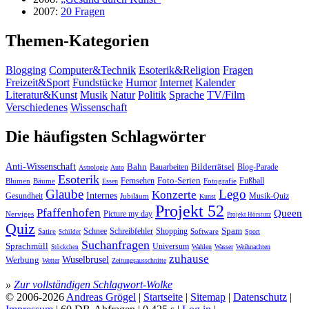
2007:
20 Fragen
Themen-Kategorien
Blogging
Computer&Technik
Esoterik&Religion
Fragen
Freizeit&Sport
Fundstücke
Humor
Internet
Kalender
Literatur&Kunst
Musik
Natur
Politik
Sprache
TV/Film
Verschiedenes
Wissenschaft
Die häufigsten Schlagwörter
Anti-Wissenschaft
Bahn
Bauarbeiten
Bilderrätsel
Blog-Parade
Astrologie
Auto
Esoterik
Fernsehen
Foto-Serien
Fußball
Blumen
Bäume
Essen
Fotografie
Glaube
Lego
Konzerte
Internes
Gesundheit
Jubiläum
Musik-Quiz
Kunst
Projekt 52
Pfaffenhofen
Queen
Nerviges
Picture my day
Projekt Hörsturz
Quiz
Spam
Satire
Schnee
Schreibfehler
Shopping
Software
Sport
Schilder
Suchanfragen
Sprachmüll
Universum
Wahlen
Wasser
Weihnachten
Stöckchen
zuhause
Wuselbrusel
Werbung
Wetter
Zeitungsausschnitte
»
Zur vollständigen Schlagwort-Wolke
© 2006-2026
Andreas Grögel
|
Startseite
|
Sitemap
|
Datenschutz
|