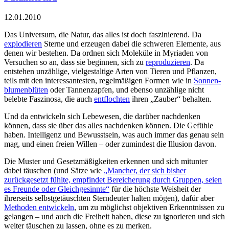
12.01.2010
Das Universum, die Natur, das alles ist doch faszinierend. Da
explodieren
Sterne und erzeugen dabei die schweren Elemente, aus
denen wir bestehen. Da ordnen sich Moleküle in Myriaden von
Versuchen so an, dass sie beginnen, sich zu
reproduzieren
. Da
entstehen unzählige, vielgestaltige Arten von Tieren und Pflanzen,
teils mit den interessantesten, regelmäßigen Formen wie in
Sonnen­
blumen­blüten
oder Tannenzapfen, und ebenso unzählige nicht
belebte Faszinosa, die auch
entflochten
ihren „Zauber“ behalten.
Und da entwickeln sich Lebewesen, die darüber nachdenken
können, dass sie über das alles nachdenken können. Die Gefühle
haben. Intelligenz und Bewusstsein, was auch immer das genau sein
mag, und einen freien Willen – oder zumindest die Illusion davon.
Die Muster und Gesetzmäßigkeiten erkennen und sich mitunter
dabei täuschen (und Sätze wie
„Mancher, der sich bisher
zurückgesetzt fühlte, empfindet Bereicherung durch Gruppen, seien
es Freunde oder Gleichgesinnte“
für die höchste Weisheit der
ihrerseits selbst­getäuschten Sterndeuter halten mögen), dafür aber
Methoden entwickeln
, um zu möglichst objektiven Erkenntnissen zu
gelangen – und auch die Freiheit haben, diese zu ignorieren und sich
weiter täuschen zu lassen, ohne es zu merken.