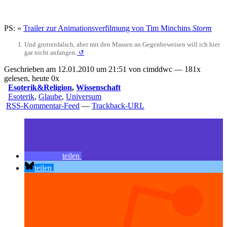
PS: »
Trailer zur Animationsverfilmung von Tim Minchins
Storm
Und grottenfalsch, aber mit den Massen an Gegenbeweisen will ich hier
gar nicht anfangen.
↺
Geschrieben am 12.01.2010 um 21:51 von cimddwc — 181x
gelesen, heute 0x
Esoterik&Religion
,
Wissenschaft
Esoterik
,
Glaube
,
Universum
RSS-Kommentar-Feed
—
Trackback-URL
teilen
teilen