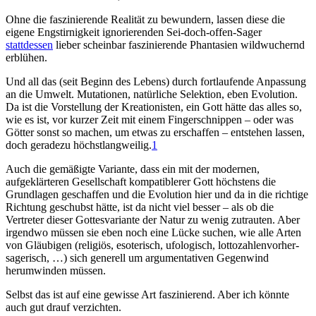
Ohne die faszinierende Realität zu bewundern, lassen diese die
eigene Engstirnigkeit ignorierenden Sei-doch-offen-Sager
stattdessen
lieber scheinbar faszinierende Phantasien wildwuchernd
erblühen.
Und all das (seit Beginn des Lebens) durch fortlaufende Anpassung
an die Umwelt. Mutationen, natürliche Selektion, eben Evolution.
Da ist die Vorstellung der Kreationisten, ein Gott hätte das alles so,
wie es ist, vor kurzer Zeit mit einem Finger­schnippen – oder was
Götter sonst so machen, um etwas zu erschaffen – entstehen lassen,
doch geradezu höchst­langweilig.
1
Auch die gemäßigte Variante, dass ein mit der modernen,
aufgeklärteren Gesellschaft kompatiblerer Gott höchstens die
Grundlagen geschaffen und die Evolution hier und da in die richtige
Richtung geschubst hätte, ist da nicht viel besser – als ob die
Vertreter dieser Gottesvariante der Natur zu wenig zutrauten. Aber
irgendwo müssen sie eben noch eine Lücke suchen, wie alle Arten
von Gläubigen (religiös, esoterisch, ufologisch, lottozahlen­vorher­
sagerisch, …) sich generell um argumentativen Gegenwind
herumwinden müssen.
Selbst das ist auf eine gewisse Art faszinierend. Aber ich könnte
auch gut drauf verzichten.