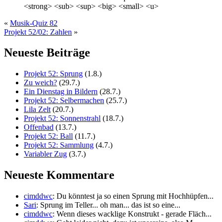
<strong> <sub> <sup> <big> <small> <u>
«
Musik-Quiz 82
Projekt 52/02: Zahlen
»
Neueste Beiträge
Projekt 52: Sprung
(1.8.)
Zu weich?
(29.7.)
Ein Dienstag in Bildern
(28.7.)
Projekt 52: Selbermachen
(25.7.)
Lila Zelt
(20.7.)
Projekt 52: Sonnenstrahl
(18.7.)
Offenbad
(13.7.)
Projekt 52: Ball
(11.7.)
Projekt 52: Sammlung
(4.7.)
Variabler Zug
(3.7.)
Neueste Kommentare
cimddwc
: Du könntest ja so einen Sprung mit Hochhüpfen...
Sari
: Sprung im Teller... oh man... das ist so eine...
cimddwc
: Wenn dieses wacklige Konstrukt - gerade Fläch...