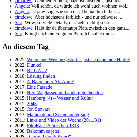
cimddwc
: Geht leider nicht, dazu ist unsereins, also M...
Angela
: Voll schön, da würde ich wohl auch wohnen wol...
Angela
: Ist ja witzig, wie sich das Thema durch die J...
cimddwc
: Aber höchstens farblich - und nur teilweise, ...
Sari
: Wow, so viele Details, das sieht richtig schö...
cimddwc
: Habt ihr da überhaupt Platz zwischen den ganz...
Sari
: Klingt nach einem guten Plan. Ich sollte mir ...
An diesem Tag
2025:
Wenn eine Weiche gestört ist, ist sie dann eine Harte?
2022:
Dunkel
2019:
BUGA #2
2018:
Lösung finden
2017:
A-Baum oder Ab-Aum?
2017:
Eine Fassade
2016:
Herr Weglassen und andere Suchenden
2015:
Hamburg (4) – Wasser und Kultur
2015:
2048
2015:
Jon Stewart
2013:
Mammati und Sonnenuntergang
2011:
Links und Video der Woche (2011/31)
2009:
FilmRätselStöckchen 1313
2008:
Bekomm es jetzt!
2008:
„Gesund durch Kunst“