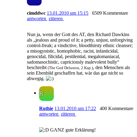
cimddwc
13.01.2010 um 15:15
6509 Kommentare
antworten
zitieren
Nun ja, wenn der Gott des AT, den Richard Dawkins
als „jealous and proud of it; a petty, unjust, unforgiving
control-freak; a vindictive, bloodthirsty ethnic cleanser;
a misogynistic, homophobic, racist, infanticidal,
genocidal, filicidal, pestilential, megalomaniacal,
sadomasochistic, capriciously malevolent bully“
beschreibt
, den Menschen als
(The God Delusion, 2.Kap.)
sein Ebenbild geschaffen hat, wär das gar nicht so
abwegig.
R
Ruthie
13.01.2010 um 17:22
400 Kommentare
antworten
zitieren
GANZ gute Erklärung!