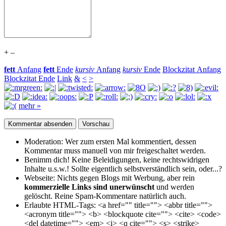
+
–
fett
Anfang
fett
Ende
kursiv
Anfang
kursiv
Ende
Blockzitat Anfang
Blockzitat Ende
Link
&
<
>
mehr »
Moderation:
Wer zum ersten Mal kommentiert, dessen
Kommentar muss manuell von mir freigeschaltet werden.
Benimm dich!
Keine Beleidigungen, keine rechtswidrigen
Inhalte u.s.w.! Sollte eigentlich selbst­verständlich sein, oder...?
Webseite:
Nichts gegen Blogs mit Werbung, aber rein
kommerzielle Links sind unerwünscht
und werden
gelöscht. Reine Spam-Kommentare natürlich auch.
Erlaubte HTML-Tags:
<a href="" title=""> <abbr title="">
<acronym title=""> <b> <blockquote cite=""> <cite> <code>
<del datetime=""> <em> <i> <q cite=""> <s> <strike>