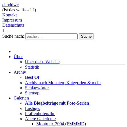
cimddwc
(Ist das walisisch?)
Kontakt
Impressum
Datenschutz
Suche nach:
Über
Über diese Website
Statistik
Archiv
Best Of
Archiv nach Monaten, Kategorien & mehr
Schlagwörter
Sitemap
Galerien
Alle Blogbeiträge mit Foto-Serien
Lustiges
Pfaffenhofen/Ilm
Ältere Galerien >
Montreux 2004 (FMMMD)